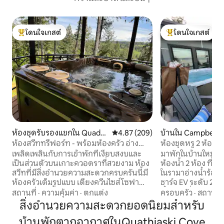
โดนใจเกสต์
โดนใจเกสต์
โดนใจเกสต์ที่สุด
โดนใจเกสต์ที่สุด
ห้องชุดรับรองแขกใน Quadra
คะแนนเฉลี่ย 4.87 จาก 5, 209 รีวิว
4.87 (209)
บ้านใน Campbell R
Island
ห้องสวีททรีฟอร์ท - พร้อมห้องครัว อ่างน้ำ
ห้องชุดหรู 2 ห้องน
ร้อน และซาวน่า
เพลิดเพลินกับการเข้าพักที่เงียบสงบและ
มาพักในบ้านใหม่สุ
เป็นส่วนตัวบนเกาะควอดราที่สวยงาม ห้อง
ห้องน้ำ 2 ห้อง ที่พ
สวีทที่มีสิ่งอำนวยความสะดวกครบครันนี้มี
โนรามาอ่างน้ำร้อน
ห้องครัวเต็มรูปแบบ เตียงควีนไซส์ โซฟา
ชาร์จ EV ระดับ 2 
แบบดึงออกได้ ดาดฟ้าขนาดใหญ่พร้อมวิว
ทั้งหมดที่คุณต้องก
สถานที่
·
ความคุ้มค่า
·
ตกแต่ง
ครอบครัว
·
สถานที่
ป่า อ่างน้ำร้อนส่วนตัว และซาวน่าที่มีไม้
การเข้าพัก ผ่อนคลายในห้องนั่งเล่นที่กว้าง
สิ่งอำนวยความสะดวกยอดนิยมสำหรับ
บรรจบอบอุ่น เหมาะสำหรับคู่รักหรือ
ขวางหรือเพลิดเพลิ
บ้านพักตากอากาศในQuathiaski Cove
ครอบครัวขนาดเล็กที่ต้องการพักผ่อนหรือ
เลิศที่บ้านส่วนตัวที่น่าต