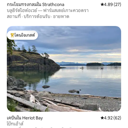
กระโจมทรงกลมใน Strathcona
คะแนนเฉลี่ย 4.
4.89 (27)
บลูยิร์ตไฮด์อเวย์ — ฟาร์มสเตย์เกาะควอดรา
สถานที่
·
บริการต้อนรับ
·
ชายหาด
โดนใจเกสต์
โดนใจเกสต์ที่สุด
เคบินใน Heriot Bay
คะแนนเฉลี่ย 4.
4.92 (62)
โบ๊ทเฮ้าส์