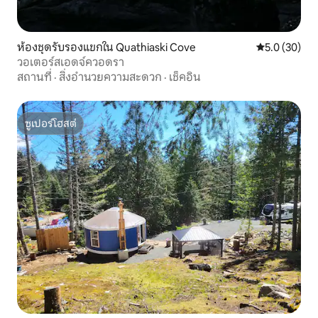
ห้องชุดรับรองแขกใน Quathiaski Cove
คะแนนเฉลี่ย 5
5.0 (30)
วอเตอร์สเอดจ์ควอดรา
สถานที่
·
สิ่งอำนวยความสะดวก
·
เช็คอิน
ซูเปอร์โฮสต์
ซูเปอร์โฮสต์