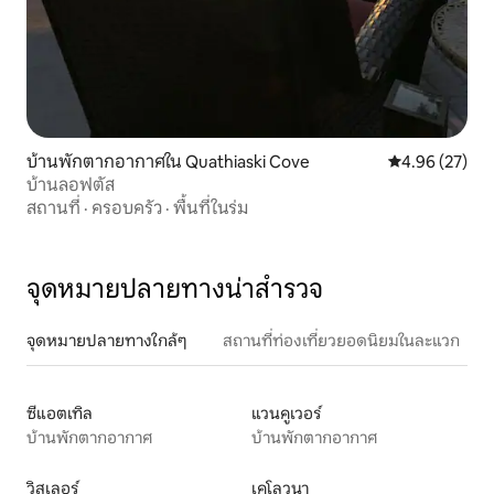
บ้านพักตากอากาศใน Quathiaski Cove
คะแนนเฉลี่ย 4.
4.96 (27)
บ้านลอฟตัส
สถานที่
·
ครอบครัว
·
พื้นที่ในร่ม
จุดหมายปลายทางน่าสำรวจ
จุดหมายปลายทางใกล้ๆ
สถานที่ท่องเที่ยวยอดนิยมในละแวก
ซีแอตเทิล
แวนคูเวอร์
บ้านพักตากอากาศ
บ้านพักตากอากาศ
วิสเลอร์
เคโลวนา