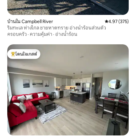
บ้านใน Campbell River
คะแนนเฉลี่ย 4.9
4.97 (375)
ริมทะเล ห่างไกล ชายหาดทราย อ่างน้ำร้อนส่วนตัว
ครอบครัว
·
ความคุ้มค่า
·
อ่างน้ำร้อน
โดนใจเกสต์
โดนใจเกสต์ที่สุด