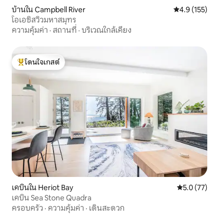
บ้านใน Campbell River
คะแนนเฉลี่ย 4.
4.9 (155)
โอเอซิสวิวมหาสมุทร
ความคุ้มค่า
·
สถานที่
·
บริเวณใกล้เคียง
โดนใจเกสต์
โดนใจเกสต์ที่สุด
เคบินใน Heriot Bay
คะแนนเฉลี่ย 5
5.0 (77)
เคบิน Sea Stone Quadra
ครอบครัว
·
ความคุ้มค่า
·
เดินสะดวก