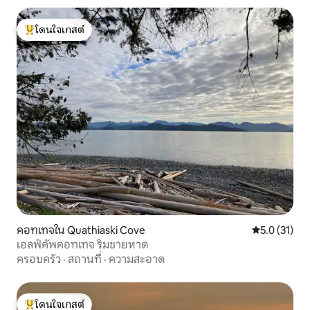
โดนใจเกสต์
โดนใจเกสต์ที่สุด
คอทเทจใน Quathiaski Cove
คะแนนเฉลี่ย 5
5.0 (31)
เอลฟ์คัพคอทเทจ ริมชายหาด
ครอบครัว
·
สถานที่
·
ความสะอาด
โดนใจเกสต์