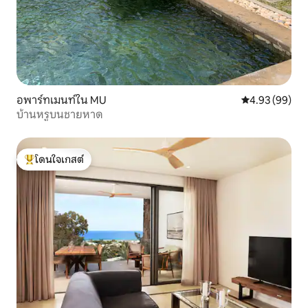
อพาร์ทเมนท์ใน MU
คะแนนเฉลี่ย 4.
4.93 (99)
บ้านหรูบนชายหาด
โดนใจเกสต์
โดนใจเกสต์ที่สุด