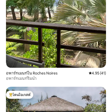
อพาร์ทเมนท์ใน Roches Noires
คะแนนเฉลี่ย 4.
4.95 (41)
อพาร์ทเมนท์ริมน้ำ
โดนใจเกสต์
โดนใจเกสต์ที่สุด