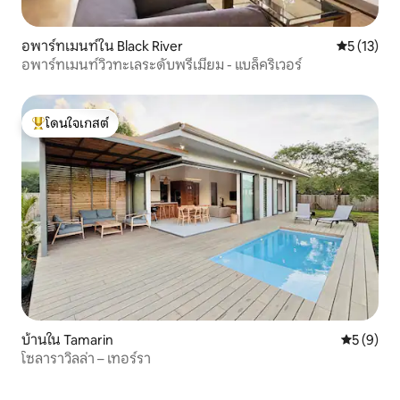
อพาร์ทเมนท์ใน Black River
คะแนนเฉลี่ย
5 (13)
อพาร์ทเมนท์วิวทะเลระดับพรีเมียม - แบล็คริเวอร์
โดนใจเกสต์
โดนใจเกสต์ที่สุด
บ้านใน Tamarin
คะแนนเฉลี่
5 (9)
โซลาราวิลล่า – เทอร์รา