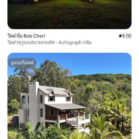
วิลล่าใน Bois Cheri
คะแนนเฉลี่
5 (9)
วิลล่าหรูบนสนามกอล์ฟ - Autograph Villa
ซูเปอร์โฮสต์
ซูเปอร์โฮสต์