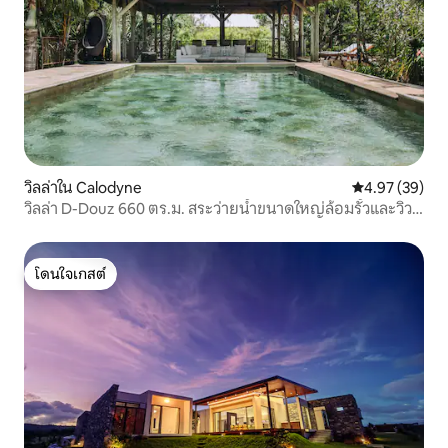
วิลล่าใน Calodyne
คะแนนเฉลี่ย 4.
4.97 (39)
วิลล่า D-Douz 660 ตร.ม. สระว่ายน้ำขนาดใหญ่ล้อมรั้วและวิว
ทะเล
โดนใจเกสต์
โดนใจเกสต์