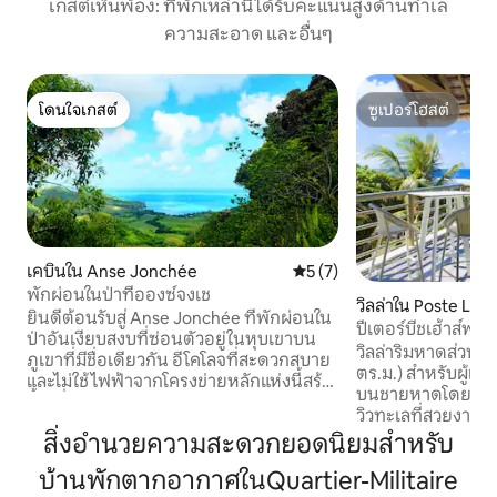
เกสต์เห็นพ้อง: ที่พักเหล่านี้ได้รับคะแนนสูงด้านทำเล
ความสะอาด และอื่นๆ
โดนใจเกสต์
ซูเปอร์โฮสต์
โดนใจเกสต์
ซูเปอร์โฮสต์
เคบินใน Anse Jonchée
คะแนนเฉลี่ย 5 จาก 5, 7 รีวิว
5 (7)
พักผ่อนในป่าที่อองซ์จงเช
วิลล่าใน Poste Laf
ยินดีต้อนรับสู่ Anse Jonchée ที่พักผ่อนใน
ปีเตอร์บีชเฮ้าส์พร้
ป่าอันเงียบสงบที่ซ่อนตัวอยู่ในหุบเขาบน
อาหารได้
วิลล่าริมหาดส่วนตั
ภูเขาที่มีชื่อเดียวกัน อีโคโลจที่สะดวกสบาย
ตร.ม.) สำหรับผู้เข้าพ
และไม่ใช้ไฟฟ้าจากโครงข่ายหลักแห่งนี้สร้าง
บนชายหาดโดยตรงพ
ขึ้นเพื่อความเป็นส่วนตัวอย่างสมบูรณ์และ
วิวทะเลที่สวยงาม เห
การตัดขาดจากโลกภายนอก ไม่มีโทรทัศน์
ต้องการความสงบ – 
สิ่งอำนวยความสะดวกยอดนิยมสำหรับ
ไม่มี Wi-Fi และไม่มีเพื่อนบ้าน — มีเพียงเสียง
จากผู้เข้าพัก 2 คน เ
นกร้องและความเงียบสงบที่คุณจะได้ยิน
บ้านพักตากอากาศในQuartier-Militaire
ยังเหมาะสำหรับครอบ
เสียงลมหายใจของตัวเอง ที่นี่ ความกังวลจะ