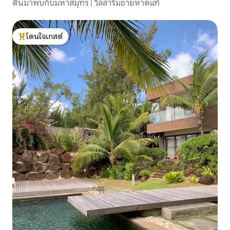
ตื่นมาพบกับมหาสมุทร | วิลล่าริมชายหาดแท้
โดนใจเกสต์
โดนใจเกสต์ที่สุด