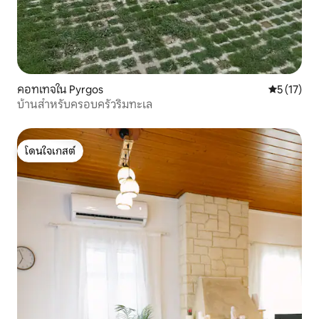
คอทเทจใน Pyrgos
คะแนนเฉลี่ย
5 (17)
บ้านสำหรับครอบครัวริมทะเล
โดนใจเกสต์
โดนใจเกสต์