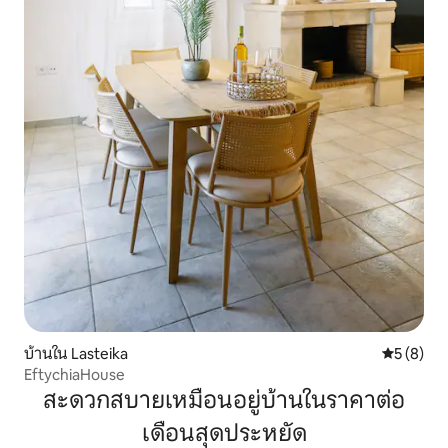
บ้านใน Lasteika
คะแนนเฉลี่
5 (8)
EftychiaHouse
สะดวกสบายเหมือนอยู่บ้านในราคาต่อ
เดือนสุดประหยัด