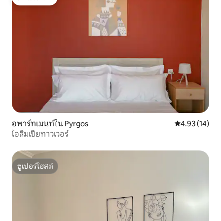
โดนใจเกสต์
อพาร์ทเมนท์ใน Pyrgos
คะแนนเฉลี่ย 4.
4.93 (14)
โอลิมเปียทาวเวอร์
ซูเปอร์โฮสต์
ซูเปอร์โฮสต์