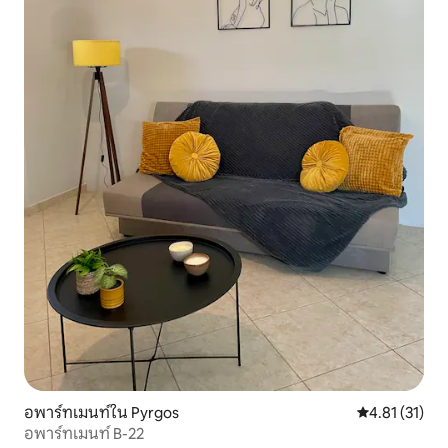
อพาร์ทเมนท์ใน Pyrgos
คะแนนเฉลี่ย 4.
4.81 (31)
อพาร์ทเมนท์ B-22