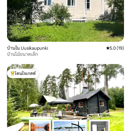
บ้านใน Uusikaupunki
คะแนนเฉลี่ย 5
5.0 (19)
บ้านไม้ขนาดเล็ก
โดนใจเกสต์
โดนใจเกสต์ที่สุด