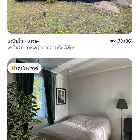
เคบินใน Kustavi
คะแนนเฉลี่ย 4.
4.78 (36)
เคบินไม้ | ทะเล | ซาวน่า | สัตว์เลี้ยง
โดนใจเกสต์
โดนใจเกสต์ที่สุด