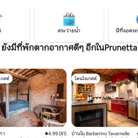
 (รวมถึงป่า) เดินจากร้านค้าต่างๆ
ห้องนอนเตียงเดี่ยวพร้อมโต๊ะท
นได้ ทำเลที่ตั้งสะดวกสบาย มอง
หมู่บ้านพรูเนตตา คุณสามารถไปย
นซ์
ศิลปะหลักหรือสำรวจภูเขาพิสโต
เน่ คูติเลียโน ทะเลสาบสกาไฟโอล
i
สระว่ายน้ำ
มีที่จอดรถ
ยังมีที่พักตากอากาศดีๆ อีกในPrunetta
เกสต์
โดนใจเกสต์
์ที่สุด
โดนใจเกสต์
38 รีวิว
กกา
คะแนนเฉลี่ย 4.99 จาก 5, 81 รีวิว
4.99 (81)
บ้านใน Barberino Tavarnelle