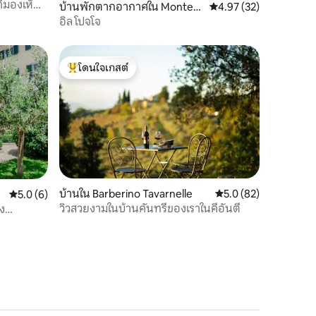
ที่มองเห็น
บ้านพักตากอากาศใน Montec
คะแนนเฉลี่ย 4.97 จาก 5,
4.97 (32)
atini Terme
อิล โปจโจ
โดนใจเกสต์
โดนใจเกสต์ที่สุด
บ้านใน Barberino Tavarnelle
คะแนนเฉลี่ย 5.0 จาก 5,
5.0 (82)
คะแนนเฉลี่ย 5.0 จาก 5, 6 รีวิว
5.0 (6)
วิวสวยงามในบ้านคันทรีของเราในคีอันตี
อง