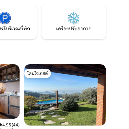
ำงาน จาก
ป่าไม้ที่คุณสามารถเดินผ่อนคลายและ
ังเมือง
เพลิดเพลินกับความสุขของธรรมชาติที่ยังคง
ยาอาเบโต
อยู่ ประสบการณ์ที่ไม่เหมือนใครที่จะ
โล
เพลิดเพลินไปกับทั้งหมด
ฟรีบริเวณที่พัก
เครื่องปรับอากาศ
โดนใจเกสต์
โดนใจเกสต์
คะแนนเฉลี่ย 4.95 จาก 5, 44 รีวิว
4.95 (44)