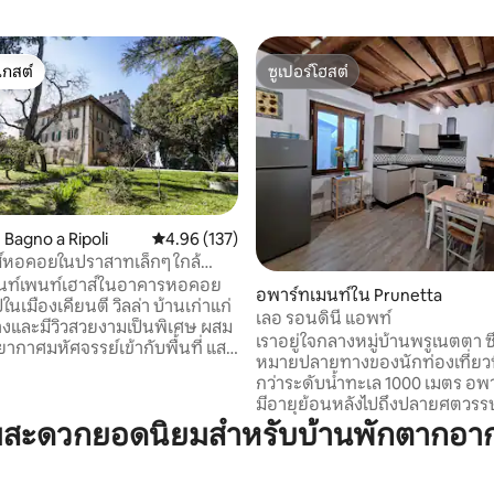
เกสต์
ซูเปอร์โฮสต์
์ที่สุด
ซูเปอร์โฮสต์
Bagno a Ripoli
คะแนนเฉลี่ย 4.96 จาก 5, 137 รีวิว
4.96 (137)
ส์หอคอยในปราสาทเล็กๆ ใกล้
37 รีวิว
นท์เพนท์เฮาส์ในอาคารหอคอย
อพาร์ทเมนท์ใน Prunetta
ีในเมืองเคียนตี วิลล่า บ้านเก่าแก่
เลอ รอนดินี แอพท์
วางและมีวิวสวยงามเป็นพิเศษ ผสม
เราอยู่ใจกลางหมู่บ้านพรูเนตตา ซึ
กาศมหัศจรรย์เข้ากับพื้นที่ แสง
หมายปลายทางของนักท่องเที่ยวที่
าสตร์ และความสะดวกสบาย (มี
กว่าระดับน้ำทะเล 1000 เมตร อพ
ากาศทั่วทั้งอาคาร) วิว 360°
มีอายุย้อนหลังไปถึงปลายศตวรรษท
ขาในทัสคานีไปจนถึงฟลอเรนซ์
คานไม้ ผนังหิน และเพดานพร้อม
มสะดวกยอดนิยมสำหรับบ้านพักตากอา
าด พื้นที่ส่วนตัวที่เต็มไปด้วย
เผา คุณจะเข้าถึงห้องครัว/ห้องนั่งเ
เตาผิงไม้และหม้อต้มแบบใช้เม็ดไม้
ที่น่าจดจำ ที่พักส่วนตัว
พร้อมฝักบัวอาบน้ำ ห้องนอนเตียง