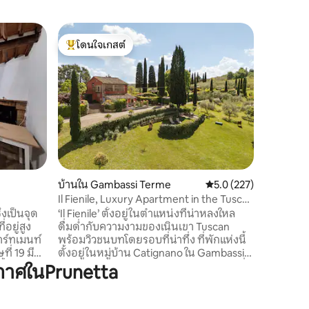
บ้านใน Ci
โดนใจเกสต์
โดนใจ
เอ็ม.ซอม
โดนใจเกสต์ที่สุด
โดนใจเกส
สงบในทอ
บ้านหินเก
ยุคกลางข
เขาพิสโต
สามารถเด
เพียง 15 
ชั่วโมงโด
และลีโวรโ
โตเนในเวล
ด้วยป่า 
บ้านใน Gambassi Terme
คะแนนเฉลี่ย 5.0 จาก 5, 
5.0 (227)
ความเงีย
ห่างไกลจ
Il Fienile, Luxury Apartment in the Tuscan
Hills
่งเป็นจุด
‘Il Fienile’ ตั้งอยู่ในตำแหน่งที่น่าหลงใหล
อยู่สูง
ดื่มด่ำกับความงามของเนินเขา Tuscan
าร์ทเมนท์
พร้อมวิวชนบทโดยรอบที่น่าทึ่ง ที่พักแห่งนี้
ี่ 19 มี
ตั้งอยู่ในหมู่บ้าน Catignano ใน Gambassi
ชั้นลอยดิน
Terme ห่างจาก San Gimignano เพียงไม่กี่
กาศในPrunetta
ล่นที่มี
กิโลเมตร บ้านหลังนี้ตั้งอยู่ในโอเอซิสที่ได้รับ
 ห้องน้ำ
การคุ้มครองล้อมรอบด้วยสวนส่วนตัวที่
คู่ และ
สวยงามพร้อมต้นมะกอกบ่อน้ำต้นสนและ