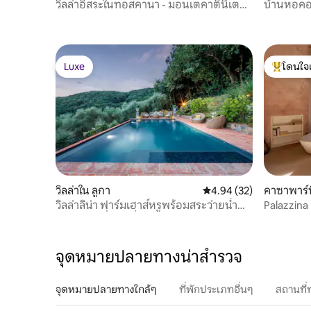
วิลล่าอิสระในทอสคานา - มอนเตคาตินีเตอร์
บ้านหอคอ
เม
Luxe
โดนใจ
Luxe
โดนใจเกสต
วิลล่าใน ลูกา
คะแนนเฉลี่ย 4.94 จาก 5, 
4.94 (32)
คาซาพาร์ท
วิลล่าลิน่า ฟาร์มเฮาส์หรูพร้อมสระว่ายน้ำ
Palazzina
และอันน่าตื่นตาตื่นใจ
จุดหมายปลายทางน่าสำรวจ
จุดหมายปลายทางใกล้ๆ
ที่พักประเภทอื่นๆ
สถานที่