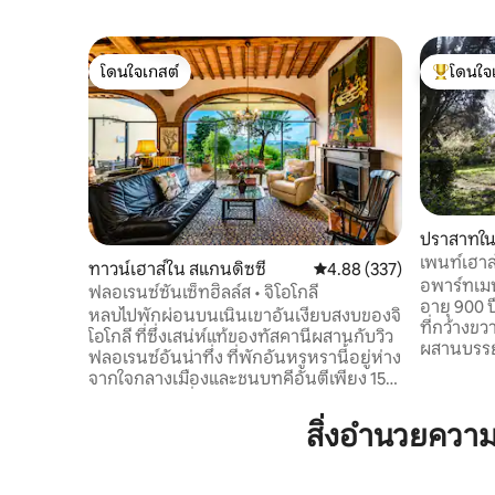
โดนใจเกสต์
โดนใจ
โดนใจเกสต์
โดนใจเกสต
ปราสาทใน 
เพนท์เฮา
ทาวน์เฮาส์ใน สแกนดิซซี
คะแนนเฉลี่ย 4.88 จาก 5, 3
4.88 (337)
ฟลอเรนซ์
อพาร์ทเม
ฟลอเรนซ์ซันเซ็ทฮิลล์ส • จิโอโกลี
อายุ 900 ป
หลบไปพักผ่อนบนเนินเขาอันเงียบสงบของจิ
ที่กว้างข
โอโกลี ที่ซึ่งเสน่ห์แท้ของทัสคานีผสานกับวิว
ผสานบรรยา
ฟลอเรนซ์อันน่าทึ่ง ที่พักอันหรูหรานี้อยู่ห่าง
ประวัติศ
จากใจกลางเมืองและชนบทคีอันตีเพียง 15
เครื่องปรับอ
นาที เป็นฐานที่สมบูรณ์แบบสำหรับกา
ของเนินเ
รสำรวจทัสคานี พร้อมเพลิดเพลินกับยามเช้า
สิ่งอำนวยควา
เหมือนภาพว
อันเงียบสงบ พระอาทิตย์ตกดินที่น่าจดจำ
แสงแดด ทำเลที่สมบูรณ์แบบสำหรับการเข้า
และความงามของภูมิทัศน์โดยรอบ ที่พัก
พักกับครอบครัว
แห่งนี้รายล้อมไปด้วยธรรมชาติแต่ใกล้กับ