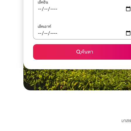
เช็คอิน
เช็คเอาท์
ค้นหา
เกสต