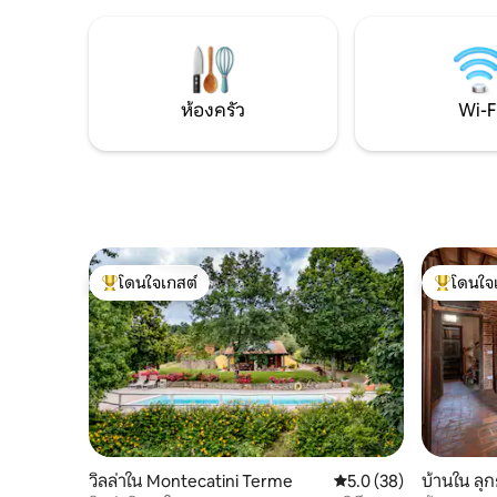
กว้างขวาง
สถานที่ที่โดดเด่นที่สุดในภูมิภาค เป็นสถาน
ในหมู่บ้า
ที่พักผ่อนในอุดมคติสำหรับทุกคนที่กำลัง
เห็นฟลอเร
มองหาความสะดวกสบาย ความเงียบสงบ
และประสบการณ์แบบตุสคานอย่างแท้จริง
ห้องครัว
Wi-F
โดนใจเกสต์
โดนใจ
โดนใจเกสต์ที่สุด
โดนใจเกสต
วิลล่าใน Montecatini Terme
คะแนนเฉลี่ย 5.0 จาก 5, 
5.0 (38)
บ้านใน ลุ