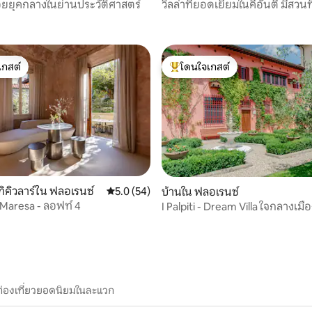
ยยุคกลางในย่านประวัติศาสตร์
วิลล่าที่ยอดเยี่ยมในคีอันตี มีสวน
วิวได้
เกสต์
โดนใจเกสต์
์ที่สุด
โดนใจเกสต์ที่สุด
32 รีวิว
ิคิวลาร์ใน ฟลอเรนซ์
คะแนนเฉลี่ย 5.0 จาก 5, 54 รีวิว
5.0 (54)
บ้านใน ฟลอเรนซ์
 Maresa - ลอฟท์ 4
I Palpiti - Dream Villa ใจกลางเมื
ฟลอเรนซ์
ท่องเที่ยวยอดนิยมในละแวก