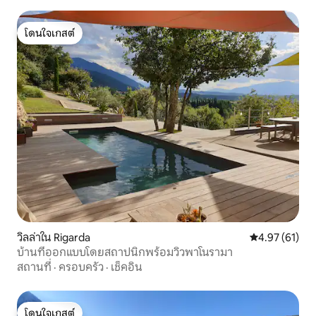
โดนใจเกสต์
โดนใจเกสต์
วิลล่าใน Rigarda
คะแนนเฉลี่ย 4.
4.97 (61)
บ้านที่ออกแบบโดยสถาปนิกพร้อมวิวพาโนรามา
สถานที่
·
ครอบครัว
·
เช็คอิน
โดนใจเกสต์