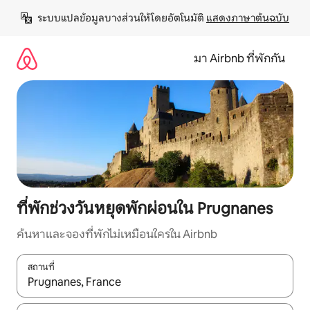
ข้าม
ระบบแปลข้อมูลบางส่วนให้โดยอัตโนมัติ 
แสดงภาษาต้นฉบับ
ไป
ยัง
เนื้อหา
มา Airbnb ที่พักกัน
ที่พักช่วงวันหยุดพักผ่อนใน Prugnanes
ค้นหาและจองที่พักไม่เหมือนใครใน Airbnb
สถานที่
ใช้ลูกศรขึ้นลง หรือใช้การสัมผัสหรือปัด เพื่อสำรวจผลการค้นหา