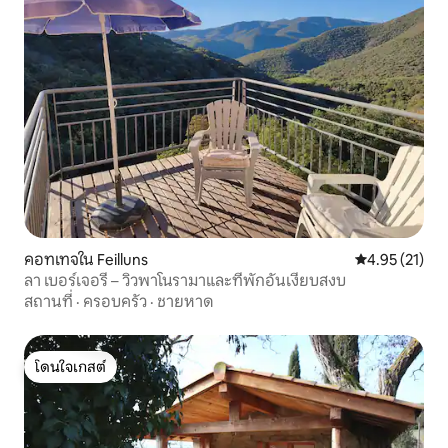
คอทเทจใน Feilluns
คะแนนเฉลี่ย 4.
4.95 (21)
ลา เบอร์เจอรี – วิวพาโนรามาและที่พักอันเงียบสงบ
สถานที่
·
ครอบครัว
·
ชายหาด
โดนใจเกสต์
โดนใจเกสต์