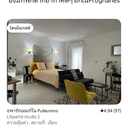
ยังมีที่พักตากอากาศดีๆ อีกในPrugnanes
โดนใจเกสต์
โดนใจเกสต์
อพาร์ทเมนท์ใน Puilaurens
คะแนนเฉลี่ย 4.
4.94 (97)
L'Aparté studio 2
ความคุ้มค่า
·
สถานที่
·
เงียบ