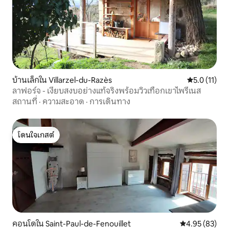
บ้านเล็กใน Villarzel-du-Razès
คะแนนเฉลี่ย 5
5.0 (11)
ลาฟอร์จ - เงียบสงบอย่างแท้จริงพร้อมวิวเทือกเขาไพรีเนส
สถานที่
·
ความสะอาด
·
การเดินทาง
โดนใจเกสต์
โดนใจเกสต์
คอนโดใน Saint-Paul-de-Fenouillet
คะแนนเฉลี่ย 4.
4.95 (83)