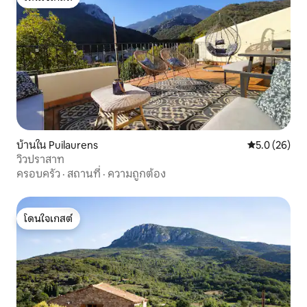
โดนใจเกสต์
บ้านใน Puilaurens
คะแนนเฉลี่ย 5
5.0 (26)
วิวปราสาท
ครอบครัว
·
สถานที่
·
ความถูกต้อง
โดนใจเกสต์
โดนใจเกสต์