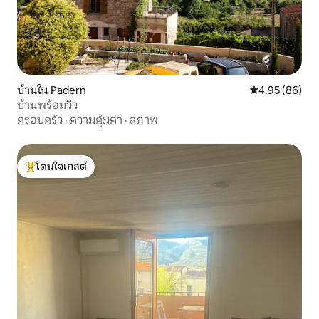
บ้านใน Padern
คะแนนเฉลี่ย 4.
4.95 (86)
บ้านพร้อมวิว
ครอบครัว
·
ความคุ้มค่า
·
สภาพ
โดนใจเกสต์
โดนใจเกสต์ที่สุด