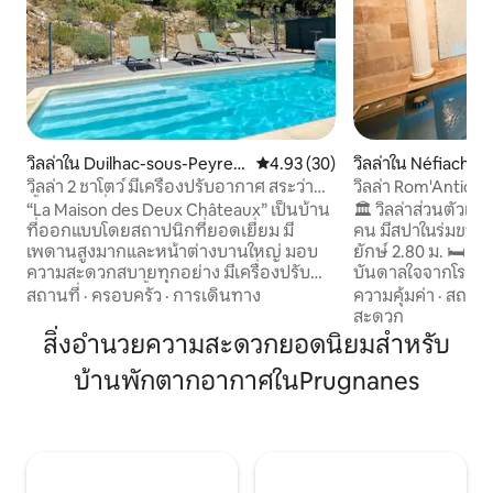
วิลล่าใน Duilhac-sous-Peyrep
คะแนนเฉลี่ย 4.93 จาก 5, 30 รีวิว
4.93 (30)
วิลล่าใน Néfiach
ertuse
วิลล่า 2 ชาโตว์ มีเครื่องปรับอากาศ สระว่าย
วิลล่า Rom'Antiqu
น้ำ และวิวที่งดงาม
“La Maison des Deux Châteaux” เป็นบ้าน
🏛️ วิลล่าส่วนตัวเ
ที่ออกแบบโดยสถาปนิกที่ยอดเยี่ยม มี
คน มีสปาในร่มขนา
เพดานสูงมากและหน้าต่างบานใหญ่ มอบ
ยักษ์ 2.80 ม. 🛏️ 
ความสะดวกสบายทุกอย่าง มีเครื่องปรับ
บันดาลใจจากโรมโบราณ ✨
อากาศ สระว่ายน้ำที่มีระบบทำความร้อน
Rom'Antiqua อยู่ห
สถานที่
·
ครอบครัว
·
การเดินทาง
ความคุ้มค่า
·
สถานที
(โดยทั่วไปจะเปิดให้บริการตั้งแต่เดือน
15 นาที เหมาะสำหร
สะดวก
มิถุนายนถึงกันยายน) และสวนสไตล์
การแต่งงาน 💍 ขอแ
สิ่งอำนวยความสะดวกยอดนิยมสำหรับ
เมดิเตอร์เรเนียน—เป็นสถานที่ที่ยอดเยี่ยม
ผ่อนสุดโรแมนติก ❤️ 🔐 ไม่มีพื้นที่ใช้ร่วม
บ้านพักตากอากาศในPrugnanes
วิวที่น่าตื่นตาตื่นใจของปราสาท
หรือเพื่อนบ้านอยู่
Peyrepertuse และ Quéribus ทำเลดีมาก
ส่วนตัว 🌿 สปาแบบไ
ในเลสกอร์บิแยร์ ออด เพื่อให้คุณได้ดื่มด่ำ
อากาศ ❄️ หน้าจอขน
กับแคทาร์คันทรี เหมาะสำหรับการเดินป่า
และเซอร์ไพรส์มากม
ปั่นจักรยาน และอีกมากมาย ห่างจากทะเล
เมดิเตอร์เรเนียน 50 กม.