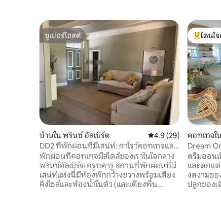
ซูเปอร์โฮสต์
โดนใจ
ซูเปอร์โฮสต์
โดนใจเกสต
บ้านใน พรินซ์ อัลเบิร์ต
คะแนนเฉลี่ย 4.9 จาก 5, 
4.9 (29)
คอทเทจใน พ
DD2 ที่พักผ่อนที่มีเสน่ห์: กาโรว์คอทเทจและ
Dream On
สวน
พักผ่อนที่คอทเทจมีสไตล์ของเราในใจกลาง
ดรีมออนเป
พรินซ์อัลเบิร์ต กรูทคารู สถานที่พักผ่อนที่มี
และตกแต่ง
เสน่ห์แห่งนี้มีห้องพักกว้างขวางพร้อมเตียง
งดงามของภ
คิงไซส์และห้องน้ำในตัว (และเตียงพื้น
ปลูกของเจ
สำหรับเด็กเล็กและเตียงเด็กอ่อน)
พระอาทิตย
เพลิดเพลินกับการทำอาหารในห้องครัวที่มี
สวยงามจาก
อุปกรณ์ครบครัน และผ่อนคลายในสวนส่วน
และ braai 