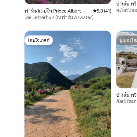
บ้านใน พริ
อะโลว์เกส
ฟาร์มสเตย์ใน Prince Albert
คะแนนเฉลี่ย 5.0 จาก 5,
5.0 (41)
Die Letterhuis (ในฟาร์ม Aswater)
โดนใจเกสต์
ซูเปอร์โฮ
โดนใจเกสต์
ซูเปอร์โฮ
บ้านใน พริ
อัลเบิร์ตเฮ