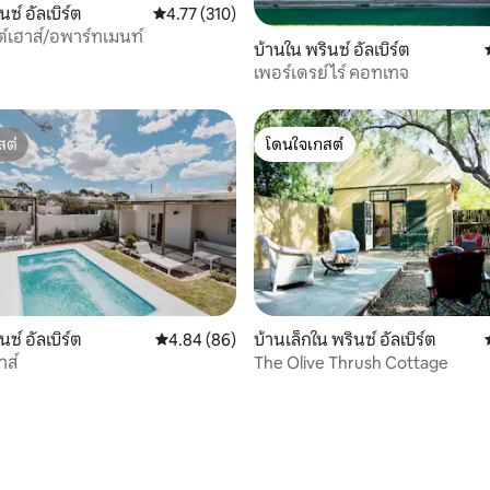
นซ์ อัลเบิร์ต
คะแนนเฉลี่ย 4.77 จาก 5, 310 รีวิว
4.77 (310)
ต์เฮาส์/อพาร์ทเมนท์
 41 รีวิว
บ้านใน พรินซ์ อัลเบิร์ต
เพอร์เดรย์ไร์ คอทเทจ
สต์
โดนใจเกสต์
สต์
โดนใจเกสต์
นซ์ อัลเบิร์ต
คะแนนเฉลี่ย 4.84 จาก 5, 86 รีวิว
4.84 (86)
บ้านเล็กใน พรินซ์ อัลเบิร์ต
าส์
The Olive Thrush Cottage