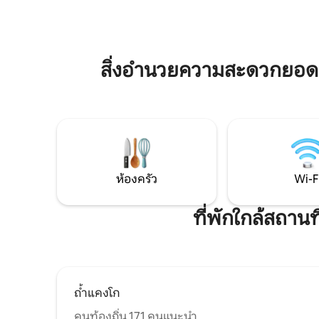
ตัวของคุณบนระเบียงที่แสนสบาย ตั้งอยู่ใน
ในร่มในฤด
บรรยากาศเงียบสงบ เหมาะสำหรับนักเดิน
ตัวเมือง ท
ทางคนเดียวหรือคู่รักที่ต้องการพักผ่อน
จักรยานเด
หรือคู่รักที่มีเด็กเล็ก มีกลุ่มใหญ่กว่านี้ใช่ไหม?
และชนบทโ
ลองจองคอทเทจทั้งสองหลังดูสิ!
คลายในที่
สิ่งอำนวยความสะดวกยอดนิ
แห่งนี้
ห้องครัว
Wi-F
ที่พักใกล้สถานท
ถ้ำแคงโก
คนท้องถิ่น 171 คนแนะนำ