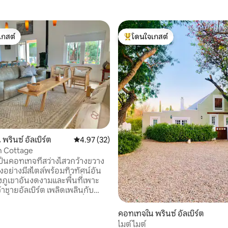
เกสต์
โดนใจเกสต์
์ที่สุด
โดนใจเกสต์ที่สุด
29 รีวิว
รินซ์ อัลเบิร์ต
คะแนนเฉลี่ย 4.97 จาก 5, 32 รีวิว
4.97 (32)
 Cottage
็นคอทเทจที่สว่างไสวกว้างขวาง
อย่างมีสไตล์พร้อมทิวทัศน์อัน
ูเขาอันงดงามและพื้นที่เพาะ
้าชายอัลเบิร์ต เพลิดเพลินกับ
์ขึ้นและพระอาทิตย์ตกที่
ระเบียงผ่อนคลายที่สระว่ายน้ำ
คอทเทจใน พรินซ์ อัลเบิร์ต
ที่สวยงามและอุ่นตัวเองที่เตาผิง
ไมต์ไมต์