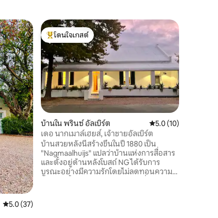
ฟาร์มสเต
โดนใจเกสต์
โดนใจ
C
นัมบีวัลเล
โดนใจเกสต์ที่สุด
โดนใจเกส
มนต์ขลัง
Numbi Val
การใช้ชีว
ส่วนตัวสำ
รอสยินดีต
ที่สร้างข
กมากมาย ส
วิวสวยงาม
และสงบมา
บ้านใน พรินซ์ อัลเบิร์ต
คะแนนเฉลี่ย 5.0 จาก 5,
5.0 (10)
เดินชมวิ
เดอ นากเมาล์เฮยส์, เจ้าชายอัลเบิร์ต
นวดที่ยอ
และ Wi-Fi
บ้านสวยหลังนี้สร้างขึ้นในปี 1880 เป็น
"Nagmaalhuijs" แปลว่าบ้านแห่งการสื่อสาร
และตั้งอยู่ด้านหลังโบสถ์ NG ได้รับการ
บูรณะอย่างมีความรักโดยไม่ลดทอนความ
เป็นคารูดั้งเดิม ระเบียงด้านหน้าที่น่าดึงดูด
ใจมีม้านั่งให้เพลิดเพลินและมีห้องพักขนาด
ใหญ่ที่น่าประทับใจพร้อมเพดานและพื้นไม้
คะแนนเฉลี่ย 5.0 จาก 5, 37 รีวิว
5.0 (37)
สนโอเรกอนสูงแบบดั้งเดิมและห้องครัวเล็กที่
มีเอกลักษณ์ ห้องนอนได้รับการตกแต่ง