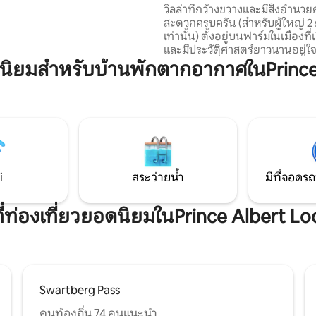
ูหนาว ดรีมออนเดินเล่นห่างจาก
วิลล่าที่กว้างขวางและมีสิ่งอำนว
ี่นี่เหมาะอย่างยิ่งสำหรับการปั่น
สะดวกครบครัน (สำหรับผู้ใหญ่ 2
ินป่าและสำรวจเจ้าชายอัลเบิร์ต
เท่านั้น) ตั้งอยู่บนฟาร์มในเมืองที่
ดยรอบ ยินดีต้อนรับและผ่อน
และมีประวัติศาสตร์ยาวนานอยู่ใ
พักส่วนตัวที่สวยงามและสง่างาม
ถนนสายหนึ่งลงมาจากความคึกคั
ยมสำหรับบ้านพักตากอากาศในPrince A
ติดกับเดอะเกเบิลส์ฟิตเนสซึ่งเป็น
ออกกำลังกายบูทีค เพลิดเพลินกั
ปิกนิกใต้ต้นพีแคนยักษ์ในสวน
เลือกองุ่นออร์แกนิกแสนหวานข
จากไร่องุ่นโบราณ ผ่อนคลายบนเก้
ว่ายน้ำภายใต้ร่มเงาของต้นไข้ หล
เสียงน้ำไหลผ่านวิลล่าของคุณใน
คืน
i
สระว่ายน้ำ
มีที่จอดรถ
ี่ท่องเที่ยวยอดนิยมในPrince Albert Lo
Swartberg Pass
คนท้องถิ่น 74 คนแนะนำ