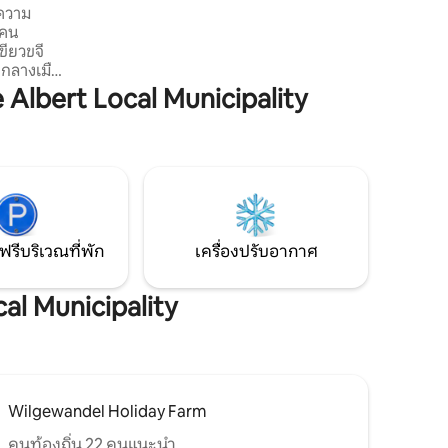
ยความ
อย่างสวยงามและห้องน้ำแยกต่างหากันมี
 คน
อ่างอาบน้ำสไตล์วิกตอเรียน ที่อาบน้ำและ
เขียวขจี
อ่างล้างหน้า
จกลางเมือง
กและอยู่
lbert Local Municipality
สถานที่
บการ
มะกอกและ
องคุณเอง
าอี้สระ
ับไปกับ
เวลากลาง
ฟรีบริเวณที่พัก
เครื่องปรับอากาศ
cal Municipality
Wilgewandel Holiday Farm
คนท้องถิ่น 22 คนแนะนำ