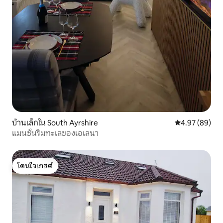
บ้านเล็กใน South Ayrshire
คะแนนเฉลี่ย 4.
4.97 (89)
แมนชั่นริมทะเลของเอเลนา
โดนใจเกสต์
โดนใจเกสต์