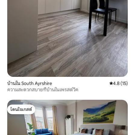
บ้านใน South Ayrshire
คะแนนเฉลี่ย 4
4.8 (15)
ความสะดวกสบายที่บ้านในเพรสต์วิค
โดนใจเกสต์
โดนใจเกสต์