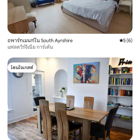
อพาร์ทเมนท์ใน South Ayrshire
คะแนนเฉลี่
5 (6)
แฟลตวิร์จิเนีย การ์เด้น
โดนใจเกสต์
โดนใจเกสต์