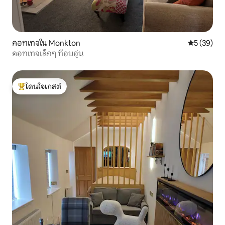
คอทเทจใน Monkton
คะแนนเฉลี่ย
5 (39)
คอทเทจเล็กๆ ที่อบอุ่น
โดนใจเกสต์
โดนใจเกสต์ที่สุด