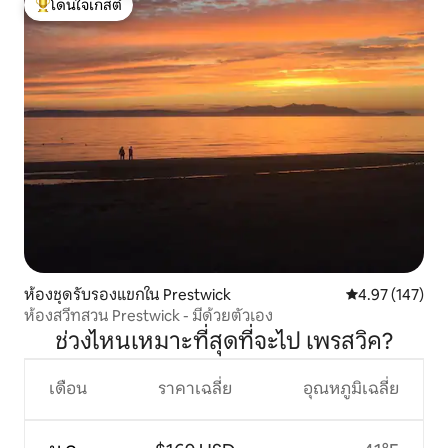
โดนใจเกสต์
โดนใจเกสต์ที่สุด
ห้องชุดรับรองแขกใน Prestwick
คะแนนเฉลี่ย 4.9
4.97 (147)
ห้องสวีทสวน Prestwick - มีด้วยตัวเอง
ช่วงไหนเหมาะที่สุดที่จะไป เพรสวิค?
เดือน
ราคาเฉลี่ย
อุณหภูมิเฉลี่ย