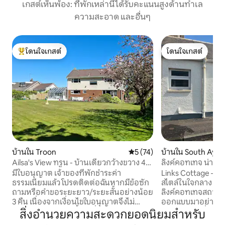
เกสต์เห็นพ้อง: ที่พักเหล่านี้ได้รับคะแนนสูงด้านทำเล
ความสะอาด และอื่นๆ
โดนใจเกสต์
โดนใจเกสต์
โดนใจเกสต์ที่สุด
โดนใจเกสต์
บ้านใน Troon
คะแนนเฉลี่ย 5 จาก 5, 74 รีวิว
5 (74)
บ้านใน South Ayrs
Ailsa's View ทรูน - บ้านเดี่ยวกว้างขวาง 4
ลิงค์คอทเทจ น่าอย
ห้องนอน
มีใบอนุญาต เจ้าของที่พักชำระค่า
Links Cottage – การ
ธรรมเนียมแล้ว โปรดติดต่อฉันหากมีข้อซัก
สไตล์ในใจกลาง Prestwick ยินด
ถามหรือคำขอระยะยาว/ระยะสั้นอย่างน้อย
ลิงค์คอทเทจสถานที
3 คืน เนื่องจากเงื่อนไขใบอนุญาตจึงไม่
ออกแบบมาอย่างสว
อนุญาตให้จัดงานเลี้ยง เพื่อนบ้านและเสียง
การพักผ่อนที่มีสไตล
สิ่งอำนวยความสะดวกยอดนิยมสำหรับ
รบกวนเป็นเรื่องสำคัญที่สุดสำหรับฉัน
ชายหาดเพียงไม่กี่นา