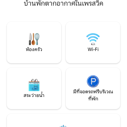
บ้านพักตากอากาศในเพรสวิค
อนุญาตให้เข้าพักได้สูงสุด 8 คน มีบริการ
สะดวกสบายเป็นกัน
ทำความสะอาดเพิ่มเติมโดยมีค่าใช้จ่ายเพิ่ม
ความสะดวกที่ทันสม
เติม ตั้งอยู่ใน Troon (ขับรถ 5 นาทีจาก
และน่าอยู่ เหมาะสำห
ใจกลางเมือง) มองเห็นสนามกอล์ฟเป็นบ้าน
ทางคนเดียวเหมาะส
4 ห้องนอนสไตล์เก่าแก่ที่สดใสและอบอุ่น
หาดทริปเล่นกอล์ฟ
พร้อมสวนขนาดใหญ่ เข้าที่พักด้วยตู้นิรภัย
อาหารและร้านค้าท้อง
ใส่กุญแจ ใช้ได้ทั้งเพื่อธุรกิจหรือการพัก
เพลิดเพลินกับที่สุด
ผ่อน Wi-Fi 1Gb ความเร็วสูง
ด้วยทุกอย่างที่หน
ห้องครัว
Wi-Fi
มีที่จอดรถฟรีบริเวณ
สระว่ายน้ำ
ที่พัก