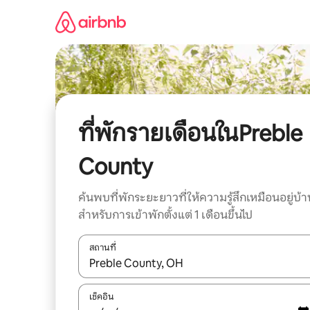
ข้าม
ไป
ยัง
เนื้อหา
ที่พักรายเดือนในPreble
County
ค้นพบที่พักระยะยาวที่ให้ความรู้สึกเหมือนอยู่บ้า
สำหรับการเข้าพักตั้งแต่ 1 เดือนขึ้นไป
สถานที่
ใช้ลูกศรขึ้นลง หรือใช้การสัมผัสหรือปัด เพื่อสำรวจผ
เช็คอิน