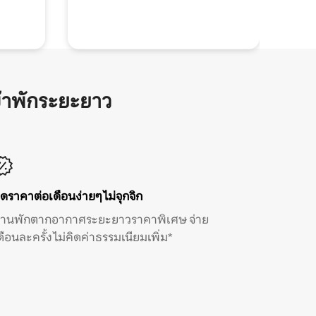
้าพักระยะยาว
ิดราคาต่อเดือนง่ายๆ ไม่จุกจิก
้านพักตากอากาศระยะยาวราคาพิเศษ จ่าย
ดือนละครั้ง ไม่คิดค่าธรรมเนียมเพิ่ม*