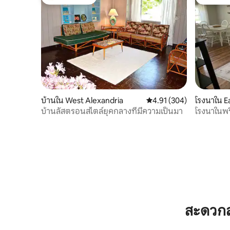
โดนใจเกสต์ที่สุด
โดนใจเกส
บ้านใน West Alexandria
คะแนนเฉลี่ย 4.91 จาก 5, 3
4.91 (304)
โรงนาใน E
บ้านลัสตรอนสไตล์ยุคกลางที่มีความเป็นมา
โรงนาในพรี
สะดวกส