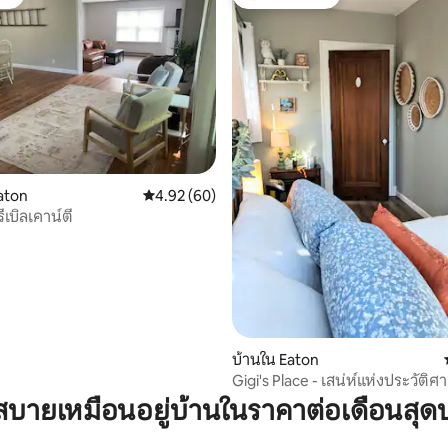
ต์
โดนใจเกสต์ที่สุด
04 รีวิว
aton
คะแนนเฉลี่ย 4.92 จาก 5, 60 รีวิว
4.92 (60)
เบิลเคาน์ตี
บ้านใน Eaton
Gigi's Place - เสน่ห์แห่งประวัติศ
สะดวกสบายแบบโมเดิร์น
บายเหมือนอยู่บ้านในราคาต่อเดือนสุด