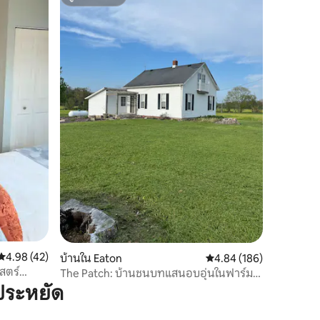
ซูเปอร์โฮสต์
คะแนนเฉลี่ย 4.98 จาก 5, 42 รีวิว
4.98 (42)
บ้านใน Eaton
คะแนนเฉลี่ย 4.84 จาก 5, 
4.84 (186)
าสตร์
The Patch: บ้านชนบทแสนอบอุ่นในฟาร์ม
ชนบท
ประหยัด