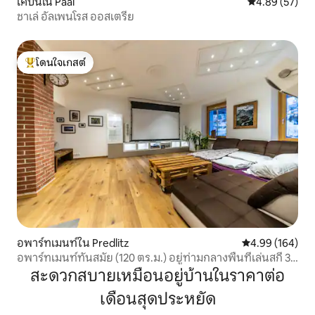
เคบินใน Paal
คะแนนเฉลี่ย 4.
4.89 (57)
ชาเล่ อัลเพนโรส ออสเตรีย
โดนใจเกสต์
โดนใจเกสต์ที่สุด
อพาร์ทเมนท์ใน Predlitz
คะแนนเฉลี่ย 4.9
4.99 (164)
อพาร์ทเมนท์ทันสมัย (120 ตร.ม.) อยู่ท่ามกลางพื้นที่เล่นสกี 3
แห่ง
สะดวกสบายเหมือนอยู่บ้านในราคาต่อ
เดือนสุดประหยัด