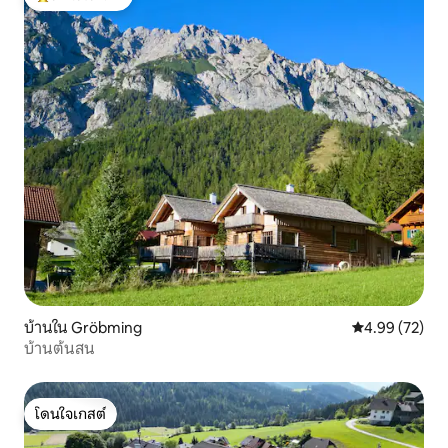
โดนใจเกสต์ที่สุด
บ้านใน Gröbming
คะแนนเฉลี่ย 4.
4.99 (72)
บ้านต้นสน
โดนใจเกสต์
โดนใจเกสต์