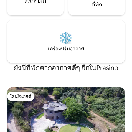
สระว่ายน้ำ
ที่พัก
เครื่องปรับอากาศ
ยังมีที่พักตากอากาศดีๆ อีกในPrasino
โดนใจเกสต์
โดนใจเกสต์