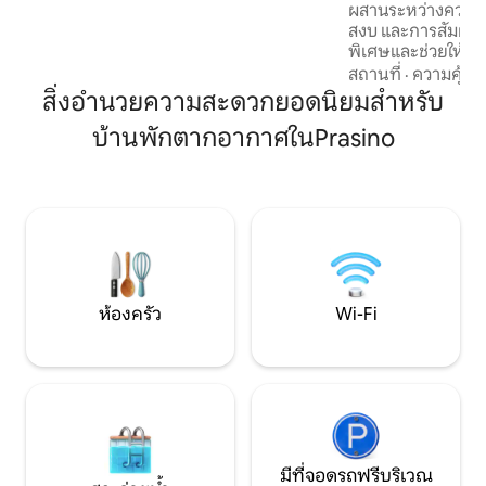
ผสานระหว่างความมี
เหมาะสำหรับครอบครัวที่มีเด็กหรือวันหยุด
สงบ และการสัมผัสก
สุดสัปดาห์สุดโรแมนติก
พิเศษและช่วยให้รู้ส
และความสูงของที่ตั้ง บ้านหลังนี้เป็น
สถานที่
·
ความคุ้มค่
หิน และเราได้ปรับปร
สิ่งอำนวยความสะดวกยอดนิยมสำหรับ
แต่ยังคงรักษารูปลักษ
บ้านพักตากอากาศในPrasino
สัมผัสกับความสงบแ
เนื่องจากระยะทางจา
เขียวขจี และการเยี่ย
งอื่นๆ อยู่ใกล้กัน
ห้องครัว
Wi-Fi
มีที่จอดรถฟรีบริเวณ