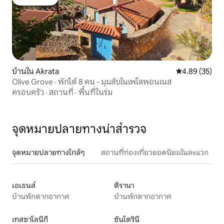
โดนใจเกสต์
บ้านใน Akrata
คะแนนเฉลี่ย 4.
4.89 (35)
Olive Grove · พักได้ 8 คน - มุมลับในเพโลพอนเนส
ครอบครัว
·
สถานที่
·
พื้นที่ในร่ม
จุดหมายปลายทางน่าสำรวจ
จุดหมายปลายทางใกล้ๆ
สถานที่ท่องเที่ยวยอดนิยมในละแวก
เอเธนส์
ติรานา
บ้านพักตากอากาศ
บ้านพักตากอากาศ
เทสซาโลนีกี
ซันโตรินี