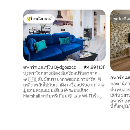
โดนใจเกสต์
ซูเปอร์โฮ
โดนใจเกสต์ที่สุด
ซูเปอร์โฮ
อพาร์ทเมนท์ใน Bydgoszcz
คะแนนเฉลี่ย 4.99 จาก 5, 1
4.99 (131)
หรูหราใจกลางเมือง มีเครื่องปรับอากาศ
อพาร์ทเม
อาร์ตเดโค เตาผิง และมาร์แชลล์
💎 🇫🇷 สัมผัสบรรยากาศแบบชาวปารีส! 🥂 ​
บอตานิกา 
เพลิดเพลินไปกับเตาผิง เครื่องปรับอากาศ ❄️
ค้นพบสวรร
🌡️ แท่นหมุนแผ่นเสียง 💿 ระบบเสียง
เดิร์นผส
Marshall ระดับพรีเมียม 🎼 และ Wi-Fi เร็ว
อพาร์ทเมน
(รับประกันความสะดวกสบายและอิสระ) นี่
นี้ตั้งอยู
คือที่พักสไตล์อาร์ตเดโคสองห้องสุดพิเศษ
Akademick
ของคุณ เหมาะสำหรับการพักผ่อนหรูหรา
ดกอชช์ ที่
หรือการเดินทางเพื่อธุรกิจในช่วงสุดสัปดาห์
ส่วนตัวที่
ที่ยาวนาน อพาร์ทเมนท์ AC สง่างามใจกลาง
ออกแบบมาโ
เมือง ในบ้านพักอาศัยที่มีประวัติศาสตร์ย้อน