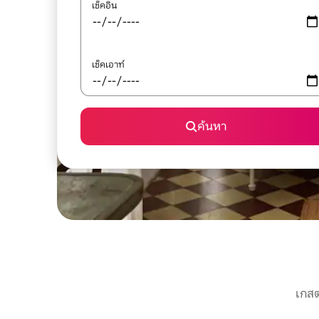
เช็คอิน
เช็คเอาท์
ค้นหา
เกสต