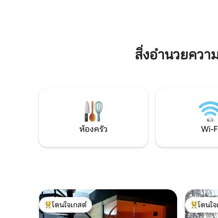
สำคัญกับ
หลังไปถึงปี 1906 ค้นพบสิ่งที่ดีที่สุดของบีดก
ในการเข้าถ
อชซ์ – จัตุรัสตลาด โรงละคร และเส้นทางที่มี
มะเร็งวิทย
เสน่ห์ริมแม่น้ำบร์ดาก็อยู่ใกล้ๆ
มหาวิทยาล
ที่เงียบส
สิ่งอำนวยควา
ระดับที่เหน
ห้องครัว
Wi-F
โดนใจเกสต์
โดนใจ
โดนใจเกสต์ที่สุด
โดนใจเกสต