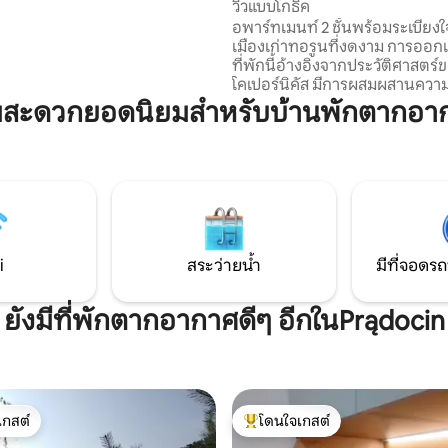
วิวแบบโกธิค
ความเป็นส่วนตัวและความสะดวก
อพาร์ทเมนท์ 2 ชั้นพร้อมระเบียง
ึง ไม่ว่าคุณจะเดินทางไปศูนย์
เมืองเก่าทอรูนที่งดงาม การออกแบบของ
าในบริเวณใกล้เคียง เยี่ยมชม
ที่พักนี้อ้างอิงจากประวัติศาสตร์
ัย หรือเพียงแค่มองหาที่พักผ่อน
โคเปอร์นิคัส มีการผสมผสานควา
งบ ที่พักนี้มอบความสะดวกสบายใน
และความสง่างามกับลักษณะของบ
มสะดวกยอดนิยมสำหรับบ้านพักตากอา
ือชั้น
กลาง แม้จะตั้งอยู่ใจกลางเมือง แ
นท์ก็เงียบสงบมาก เพราะหน้าต่าง
หน้าไปทางถนนสายหลัก ทำให้เป็น
เหมาะสำหรับการพักผ่อนและหลี
วุ่นวายโดยไม่ต้องออกจากเมืองเก่
ดาดฟ้าเป็นสิ่งที่ไม่เหมือนใครข
นท์นี้
i
สระว่ายน้ำ
มีที่จอดรถ
ยังมีที่พักตากอากาศดีๆ อีกในPrądocin
เกสต์
โดนใจเกสต์
์ที่สุด
โดนใจเกสต์ที่สุด