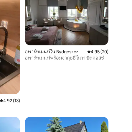
อพาร์ทเมนท์ใน Bydgoszcz
คะแนนเฉลี่ย 4.95 จาก 5,
4.95 (20)
อพาร์ทเมนท์พร้อมจากุซซี่ โนวา บีดกอสซ์
คะแนนเฉลี่ย 4.92 จาก 5, 13 รีวิว
4.92 (13)