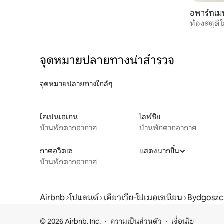
อพาร์ทเม
ห้องสตูดิ
จุดหมายปลายทางน่าสำรวจ
จุดหมายปลายทางใกล้ๆ
โคเปนเฮเกน
ไลพ์ซิช
บ้านพักตากอากาศ
บ้านพักตากอากาศ
กาตอวิตเซ
แสดงมากขึ้น
บ้านพักตากอากาศ
Airbnb
โปแลนด์
เคียวเวีย-โปเมอเรเนียน
Bydgoszc
© 2026 Airbnb, Inc.
ความเป็นส่วนตัว
เงื่อนไข