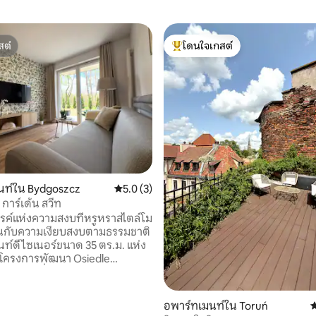
สต์
โดนใจเกสต์
สต์
โดนใจเกสต์ที่สุด
31 รีวิว
นท์ใน Bydgoszcz
คะแนนเฉลี่ย 5.0 จาก 5, 3 รีวิว
5.0 (3)
การ์เด้น สวีท
ค์แห่งความสงบที่หรูหราสไตล์โม
านกับความเงียบสงบตามธรรมชาติ
ท์ดีไซเนอร์ขนาด 35 ตร.ม. แห่ง
่ในโครงการพัฒนา Osiedle
ie ใหม่เอี่ยม และหาได้ยากในบี
พักพักผ่อนบนชั้นล่างแห่งนี้มีสวน
มีรั้วล้อมรอบ และได้รับการ
อพาร์ทเมนท์ใน Toruń
ค
ดยเฉพาะสำหรับผู้ที่ให้ความ