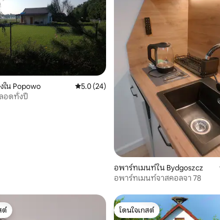
รองใน Popowo
คะแนนเฉลี่ย 5.0 จาก 5, 24 รีวิว
5.0 (24)
86 รีวิว
อดทั้งปี
อพาร์ทเมนท์ใน Bydgoszcz
อพาร์ทเมนท์จาสคอลจา 78
ต์
โดนใจเกสต์
ต์
โดนใจเกสต์