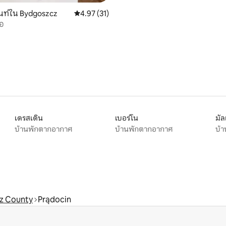
นท์ใน Bydgoszcz
คะแนนเฉลี่ย 4.97 จาก 5, 31 รีวิว
4.97 (31)
โอ
เดรสเดิน
เบอร์โน
มั
บ้านพักตากอากาศ
บ้านพักตากอากาศ
บ้
z County
Prądocin