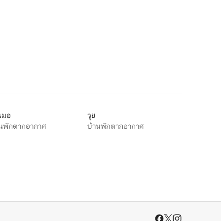
ลเมอ
วุช
านพักตากอากาศ
บ้านพักตากอากาศ