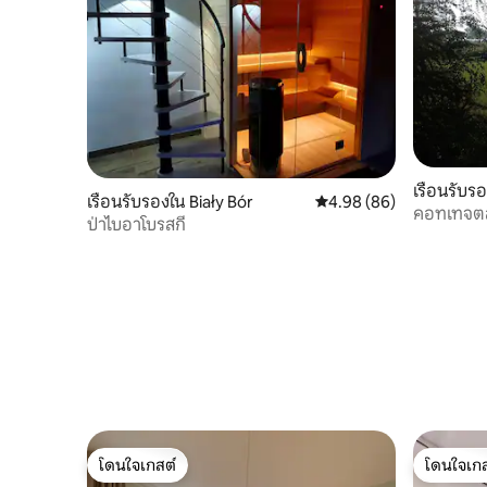
เรือนรับ
เรือนรับรองใน Biały Bór
คะแนนเฉลี่ย 4.98 จาก 5, 
4.98 (86)
คอทเทจตล
ป่าไบอาโบรสกี
โดนใจเกสต์
โดนใจเกส
โดนใจเกสต์
โดนใจเกส