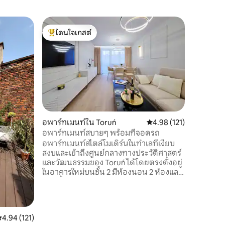
บ้านใน Ś
โดนใจเกสต์
โดนใจเก
บ้านป่าร
โดนใจเกสต์ที่สุด
โดนใจเก
สถานที่บร
มองหาการ
ใกล้ชิดขอ
ทะเลสาบโ
ป่าของ T
ไปได้ในกา
เรือจักรย
สงบและความแ
อพาร์ทเมนท์ใน Toruń
คะแนนเฉลี่ย 4.98 จาก 5, 
4.98 (121)
รับการตก
อพาร์ทเมนท์สบายๆ พร้อมที่จอดรถ
พื้นที่ส่
อพาร์ทเมนท์สไตล์โมเดิร์นในทำเลที่เงียบ
โต๊ะกว้า
สงบและเข้าถึงศูนย์กลางทางประวัติศาสตร์
และวัฒนธรรมของ Toruń ได้โดยตรงตั้งอยู่
ในอาคารใหม่บนชั้น 2 มีห้องนอน 2 ห้องและ
ห้องน้ำ 2 ห้องได้รับการตกแต่งอย่างสะดวก
สบายด้วยบรรยากาศที่เย็นสบายและ
พลังงานบวกอินเทอร์เน็ตที่รวดเร็วมีพื้นที่
โรงรถใต้อาคารและลิฟท์ สำหรับการเช็คอิน
ะแนนเฉลี่ย 4.94 จาก 5, 121 รีวิว
4.94 (121)
ด้วยตนเองมีป่ากว้างขวางสำหรับการเดิน