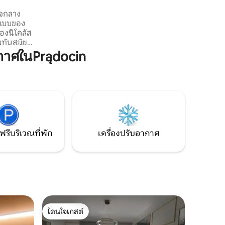
และสวนสาธารณะที่สวยงามในพื้นที่ใกล้
ใจกลาง
เคียง ที่พักสำหรับผู้ที่ไม่สูบบุหรี่ไม่มีสัตว์เลี้ยง
ของนิโคลัส
มทันสมัย
้านในยุค
กาศในPrądocin
ต่อพาร์ทเม
ไม่ได้หัน
สถานที่ที่
กหนีความ
า ระเบียง
องอพาร์ทเม
ฟรีบริเวณที่พัก
เครื่องปรับอากาศ
โดนใจเกสต์
โดนใจเกสต์