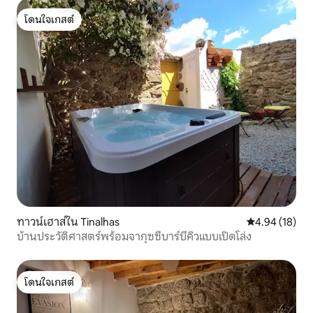
โดนใจเกสต์
โดนใจเกสต์
ทาวน์เฮาส์ใน Tinalhas
คะแนนเฉลี่ย 4.
4.94 (18)
บ้านประวัติศาสตร์พร้อมจากุซซี่บาร์บีคิวแบบเปิดโล่ง
โดนใจเกสต์
โดนใจเกสต์