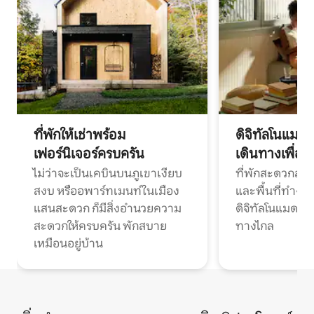
ที่พักให้เช่าพร้อม
ดิจิทัลโนแมด
เฟอร์นิเจอร์ครบครัน
เดินทางเพื่อ
ไม่ว่าจะเป็นเคบินบนภูเขาเงียบ
ที่พักสะดวกสบา
สงบ หรืออพาร์ทเมนท์ในเมือง
และพื้นที่ทำงา
แสนสะดวก ก็มีสิ่งอำนวยความ
ดิจิทัลโนแมดแ
สะดวกให้ครบครัน พักสบาย
ทางไกล
เหมือนอยู่บ้าน