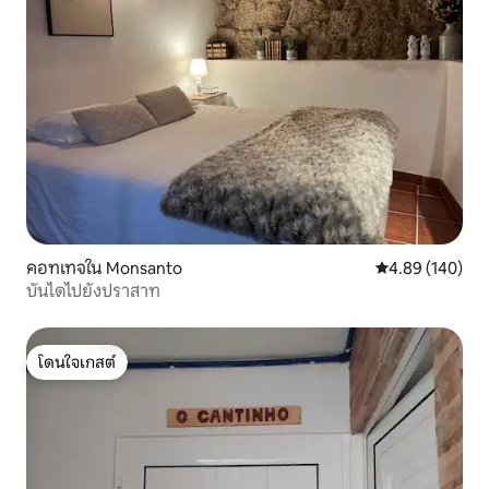
คอทเทจใน Monsanto
คะแนนเฉลี่ย 4.8
4.89 (140)
บันไดไปยังปราสาท
โดนใจเกสต์
โดนใจเกสต์