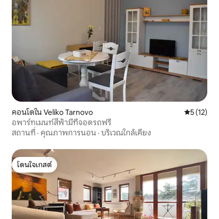
คอนโดใน Veliko Tarnovo
คะแนนเฉลี่ย
5 (12)
อพาร์ทเมนท์สีฟ้ามีที่จอดรถฟรี
สถานที่
·
คุณภาพการนอน
·
บริเวณใกล้เคียง
โดนใจเกสต์
โดนใจเกสต์