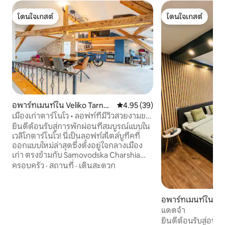
โดนใจเกสต์
โดนใจเกสต์
โดนใจเกสต์
โดนใจเกสต์
อพาร์ทเมนท์ใน Veliko Tarnov
คะแนนเฉลี่ย 4.95 จาก 5, 39 รีวิว
4.95 (39)
o
เมืองเก่าตาร์โนโว • ลอฟท์ที่มีวิวสวยงามของ
อาคารประวัติศาสตร์
ยินดีต้อนรับสู่การพักผ่อนที่สมบูรณ์แบบใน
เวลิโกตาร์โนโว! นี่เป็นลอฟท์สไตล์บูทีคที่
ออกแบบใหม่ล่าสุดซึ่งตั้งอยู่ใจกลางเมือง
เก่า ตรงข้ามกับ Samovodska Charshia
และห่างจากป้อมปราการ Tsarevets
ครอบครัว
·
สถานที่
·
เดินสะดวก
พิพิธภัณฑ์ และร้านอาหาร ที่พักสร้างขึ้น
ใหม่ไม่นานมานี้ ผสมผสานเสน่ห์ ความ
สะดวกสบาย และความคิดสร้างสรรค์เข้า
อพาร์ทเมนท์ใน Vel
ด้วยกัน มอบประสบการณ์การเข้าพักที่ไม่
o
แดดจ้า
เหมือนใคร เพลิดเพลินกับวิวสวยงาม ราย
ยินดีต้อนรับสู่อพาร
ละเอียดเชิงศิลปะ มุมสบายๆ และ