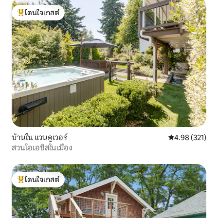
โดนใจเกสต์
โดนใจเกสต์ที่สุด
บ้านใน แวนคูเวอร์
คะแนนเฉลี่ย 4.9
4.98 (321)
สวนโอเอซิสในเมือง
โดนใจเกสต์
โดนใจเกสต์ที่สุด