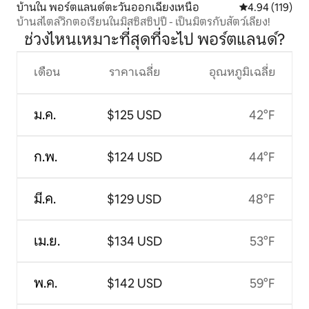
บ้านใน พอร์ตแลนด์ตะวันออกเฉียงเหนือ
คะแนนเฉลี่ย 4.9
4.94 (119)
บ้านสไตล์วิกตอเรียนในมิสซิสซิปปี - เป็นมิตรกับสัตว์เลี้ยง!
ช่วงไหนเหมาะที่สุดที่จะไป พอร์ตแลนด์?
เดือน
ราคาเฉลี่ย
อุณหภูมิเฉลี่ย
ม.ค.
$125 USD
42°F
ก.พ.
$124 USD
44°F
มี.ค.
$129 USD
48°F
เม.ย.
$134 USD
53°F
พ.ค.
$142 USD
59°F