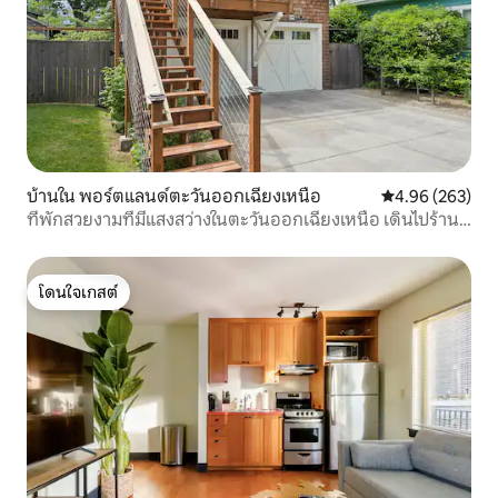
บ้านใน พอร์ตแลนด์ตะวันออกเฉียงเหนือ
คะแนนเฉลี่ย 4.96
4.96 (263)
ที่พักสวยงามที่มีแสงสว่างในตะวันออกเฉียงเหนือ เดินไปร้าน
อาหาร/เบียร์/ร้านค้า
โดนใจเกสต์
โดนใจเกสต์