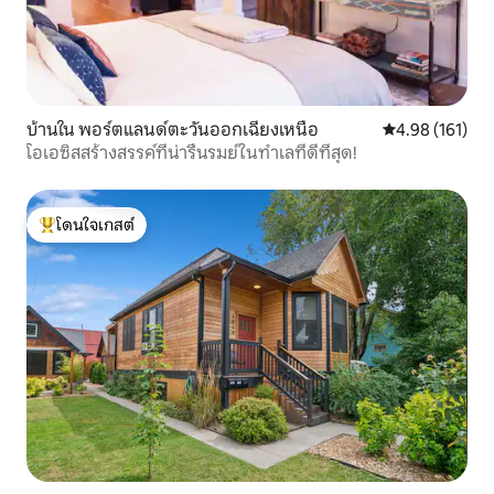
บ้านใน พอร์ตแลนด์ตะวันออกเฉียงเหนือ
คะแนนเฉลี่ย 4.9
4.98 (161)
โอเอซิสสร้างสรรค์ที่น่ารื่นรมย์ในทำเลที่ดีที่สุด!
โดนใจเกสต์
โดนใจเกสต์ที่สุด