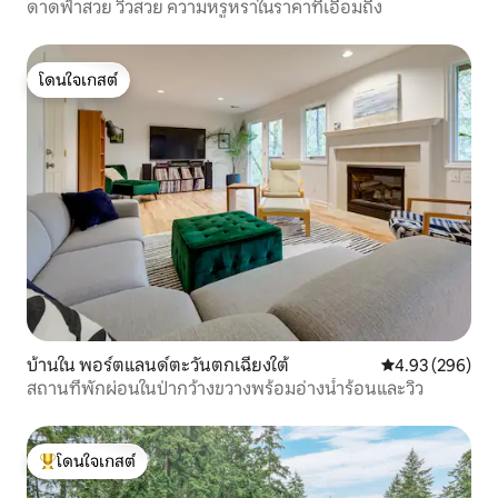
ดาดฟ้าสวย วิวสวย ความหรูหราในราคาที่เอื้อมถึง
โดนใจเกสต์
โดนใจเกสต์
บ้านใน พอร์ตแลนด์ตะวันตกเฉียงใต้
คะแนนเฉลี่ย 4.93
4.93 (296)
สถานที่พักผ่อนในป่ากว้างขวางพร้อมอ่างน้ำร้อนและวิว
โดนใจเกสต์
โดนใจเกสต์ที่สุด