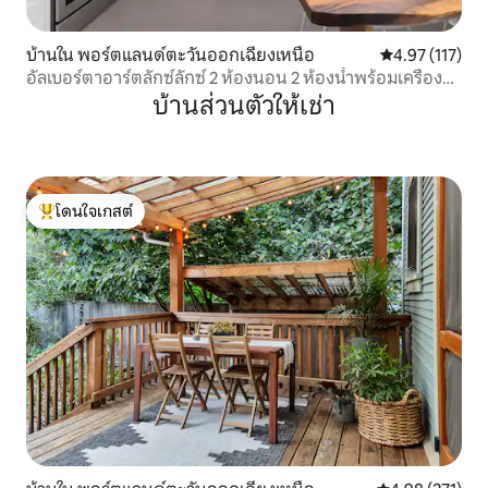
บ้านใน พอร์ตแลนด์ตะวันออกเฉียงเหนือ
คะแนนเฉลี่ย 4.9
4.97 (117)
อัลเบอร์ตาอาร์ตลักซ์ลักซ์ 2 ห้องนอน 2 ห้องน้ำพร้อมเครื่อง
ปรับอากาศ
บ้านส่วนตัวให้เช่า
โดนใจเกสต์
โดนใจเกสต์ที่สุด