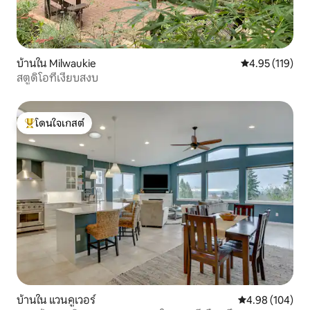
บ้านใน Milwaukie
คะแนนเฉลี่ย 4.9
4.95 (119)
สตูดิโอที่เงียบสงบ
โดนใจเกสต์
โดนใจเกสต์ที่สุด
บ้านใน แวนคูเวอร์
คะแนนเฉลี่ย 4.9
4.98 (104)