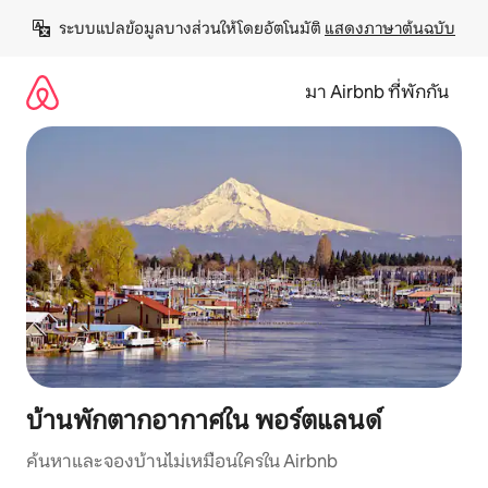
ข้าม
ระบบแปลข้อมูลบางส่วนให้โดยอัตโนมัติ 
แสดงภาษาต้นฉบับ
ไป
ยัง
เนื้อหา
มา Airbnb ที่พักกัน
บ้านพักตากอากาศใน พอร์ตแลนด์
ค้นหาและจองบ้านไม่เหมือนใครใน Airbnb