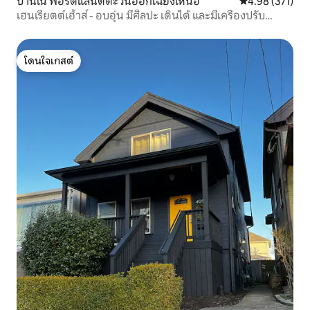
บ้านใน พอร์ตแลนด์ตะวันออกเฉียงเหนือ
คะแนนเฉลี่ย 4.9
4.98 (371)
เฮนเรียตต์เฮ้าส์ - อบอุ่น มีศิลปะ เดินได้ และมีเครื่องปรับ
อากาศ
โดนใจเกสต์
โดนใจเกสต์