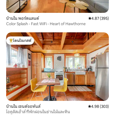
บ้านใน พอร์ตแลนด์
คะแนนเฉลี่ย 4.8
4.87 (395)
Color Splash - Fast WiFi - Heart of Hawthorne
โดนใจเกสต์
โดนใจเกสต์ที่สุด
บ้านใน เซนต์จอห์นส์
คะแนนเฉลี่ย 4.98
4.98 (303)
โอคูลัสเฮ้าส์ ที่พักผ่อนในย่านไม้และหิน