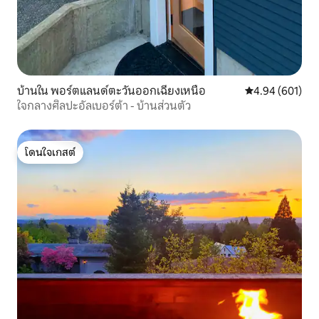
บ้านใน พอร์ตแลนด์ตะวันออกเฉียงเหนือ
คะแนนเฉลี่ย 4.9
4.94 (601)
ใจกลางศิลปะอัลเบอร์ต้า - บ้านส่วนตัว
โดนใจเกสต์
โดนใจเกสต์