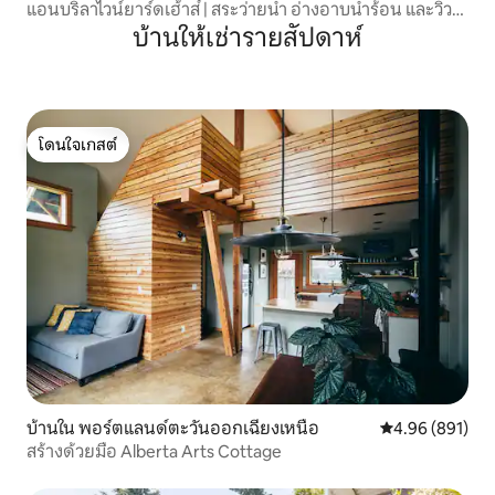
แอนบริลาไวน์ยาร์ดเฮ้าส์ | สระว่ายน้ำ อ่างอาบน้ำร้อน และวิว
ภูเขา
บ้านให้เช่ารายสัปดาห์
โดนใจเกสต์
โดนใจเกสต์
บ้านใน พอร์ตแลนด์ตะวันออกเฉียงเหนือ
คะแนนเฉลี่ย 4.9
4.96 (891)
สร้างด้วยมือ Alberta Arts Cottage