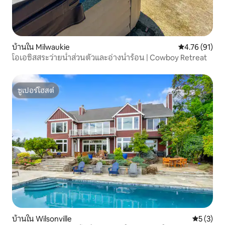
บ้านใน Milwaukie
คะแนนเฉลี่ย 4.
4.76 (91)
โอเอซิสสระว่ายน้ำส่วนตัวและอ่างน้ำร้อน | Cowboy Retreat
ซูเปอร์โฮสต์
ซูเปอร์โฮสต์
บ้านใน Wilsonville
คะแนนเฉลี่
5 (3)