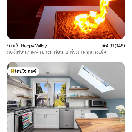
บ้านใน Happy Valley
คะแนนเฉลี่ย 4.9
4.91 (148)
กองไฟบนดาดฟ้า อ่างน้ำร้อน และโรงละครกลางแจ้ง
โดนใจเกสต์
โดนใจเกสต์ที่สุด