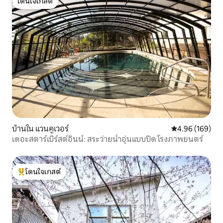
โดนใจเกสต์
โดนใจเกสต์
บ้านใน แวนคูเวอร์
คะแนนเฉลี่ย 4.9
4.96 (169)
เดอะสตาร์เบิร์สต์อินน์: สระว่ายน้ำอุ่นแบบปิด โรงภาพยนตร์
โดนใจเกสต์
โดนใจเกสต์ที่สุด