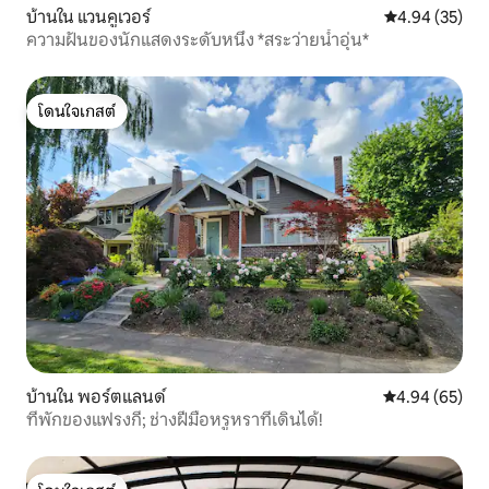
บ้านใน แวนคูเวอร์
คะแนนเฉลี่ย 4.
4.94 (35)
ความฝันของนักแสดงระดับหนึ่ง *สระว่ายน้ำอุ่น*
โดนใจเกสต์
โดนใจเกสต์
บ้านใน พอร์ตแลนด์
คะแนนเฉลี่ย 4.
4.94 (65)
ที่พักของแฟรงกี้; ช่างฝีมือหรูหราที่เดินได้!