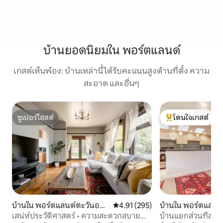
บ้านยอดนิยมใน พอร์ตแลนด์
เกสต์เห็นพ้อง: บ้านเหล่านี้ได้รับคะแนนสูงด้านที่ตั้ง ความ
สะอาด และอื่นๆ
ซูเปอร์โฮสต์
โดนใจเกสต์
ซูเปอร์โฮสต์
โดนใจเกสต์ที่สุด
บ้านใน พอร์ตแลนด์ตะวันออ
คะแนนเฉลี่ย 4.91 จาก 5, 295 รีวิว
4.91 (295)
บ้านใน พอร์ตแลนด
กเฉียงเหนือ
เสน่ห์ประวัติศาสตร์ • ความสะดวกสบาย
บ้านแยกส่วนที่สวย