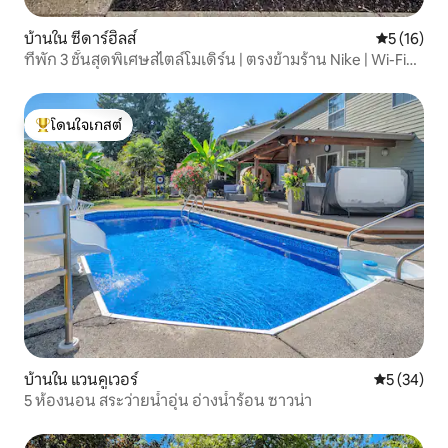
บ้านใน ซีดาร์ฮิลส์
คะแนนเฉลี่ย
5 (16)
ที่พัก 3 ชั้นสุดพิเศษสไตล์โมเดิร์น | ตรงข้ามร้าน Nike | Wi-Fi
1GB
โดนใจเกสต์
โดนใจเกสต์ที่สุด
บ้านใน แวนคูเวอร์
คะแนนเฉลี่ย
5 (34)
5 ห้องนอน สระว่ายน้ำอุ่น อ่างน้ำร้อน ซาวน่า