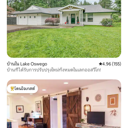
บ้านใน Lake Oswego
คะแนนเฉลี่ย 4.9
4.96 (155)
บ้านที่ได้รับการปรับปรุงใหม่ทั้งหมดในเลกออสวีโก!
โดนใจเกสต์
โดนใจเกสต์ที่สุด