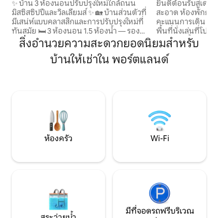
สมัยใหม่ • กว้างขวาง • 3 ห้องนอน
ลอเรลเฮิร์สต์!
✨ บ้าน 3 ห้องนอนปรับปรุงใหม่ใกล้ถนน
ยินดีต้อนรับสู่เดอะ
มิสซิสซิปปีและวิลเลียมส์ ✨ 🏡 บ้านส่วนตัวที่
สะอาด ห้องพักกว้าง
มีเสน่ห์แบบคลาสสิกและการปรับปรุงใหม่ที่
คะแนนการเดิน 93! เพลิดเพลินไปกับ: -
ทันสมัย 🛏️ 3 ห้องนอน 1.5 ห้องน้ำ — รองรับ
พื้นที่นั่งเล่นที่โปร่
6 คน 🍳 ห้องครัวพร้อมอุปกรณ์ครบครัน มี
ห้องนอนชั้นบนที่อบ
สิ่งอำนวยความสะดวกยอดนิยมสำหรับ
เครื่องล้างจานและเครื่องชงกาแฟ 🛋️ พื้นที่
แบบ --ห้อง "โรงภาพยนตร์" ส่วนตัวชั้นล่าง
บ้านให้เช่าใน พอร์ตแลนด์
นั่งเล่นมีสไตล์พร้อมสมาร์ททีวีและ Wi-Fi
พร้อมเตียงควีนไซส
ความเร็วสูง 💻 พื้นที่ทำงานที่เหมาะสำหรับ
ล้างมือ --มุมห้องสมุด --ลานระเบียงหลัง
แล็ปท็อปสำหรับการทำงานทางไกล 🌿 ลาน
บ้าน เดินไปร้านอาหาร บาร์ และร้านค้าที่
หลังบ้านและระเบียงส่วนตัวสำหรับการพัก
มีชื่อเสียงที่สุด
ผ่อน ❄️ เครื่องปรับอากาศและเครื่อง
และอยู่ห่างจากใจกล
ทำความร้อนเพื่อความสะดวกสบายตลอด
กต์เพียงไม่กี่นาที เงียบสงบ เป็นส่วนตัว แต่
ทั้งปี 🐾 เหมาะสำหรับสัตว์เลี้ยง พร้อมทาง
อยู่ใจกลางทุกอย่าง
เข้าส่วนตัว — ที่พักทั้งหลังเป็นของคุณ 🍽️
เดินไปยังถนนมิสซิสซิปปี วิลเลียมส์ และ OX
ห้องครัว
Wi-Fi
ที่จอดรถริมถนนฟรี
มีที่จอดรถฟรีบริเวณ
สระว่ายน้ำ