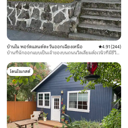
บ้านใน พอร์ตแลนด์ตะวันออกเฉียงเหนือ
คะแนนเฉลี่ย 4.9
4.91 (244)
บ้านที่นักออกแบบเป็นเจ้าของบนถนนวิลเลียมส์อเวนิวที่มีชีวิต
ชีวา
โดนใจเกสต์
โดนใจเกสต์