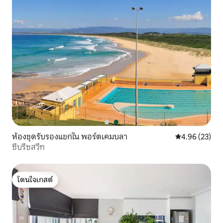
ห้องชุดรับรองแขกใน พอร์ตเคมบลา
คะแนนเฉลี่ย 4.
4.96 (23)
ซีบรีซสวีท
โดนใจเกสต์
โดนใจเกสต์