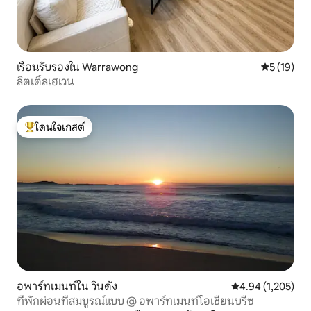
เรือนรับรองใน Warrawong
คะแนนเฉลี่ย
5 (19)
ลิตเติ้ลเฮเวน
โดนใจเกสต์
โดนใจเกสต์ที่สุด
อพาร์ทเมนท์ใน วินดัง
คะแนนเฉลี่ย 4.94 
4.94 (1,205)
ที่พักผ่อนที่สมบูรณ์แบบ @ อพาร์ทเมนท์โอเชียนบรีซ