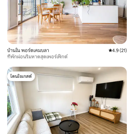
บ้านใน พอร์ตเคมบลา
คะแนนเฉลี่ย 4
4.9 (21)
ที่พักผ่อนริมหาดสุดเพอร์เฟ็กต์
โดนใจเกสต์
โดนใจเกสต์