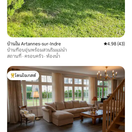
บ้านใน Artannes-sur-Indre
คะแนนเฉลี่ย 4.
4.98 (43)
บ้านที่อบอุ่นพร้อมสวนริมแม่น้ำ
สถานที่
·
ครอบครัว
·
ห้องน้ำ
โดนใจเกสต์
โดนใจเกสต์ที่สุด