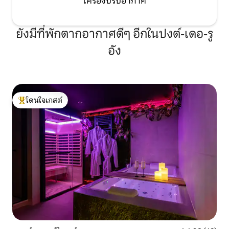
เครื่องปรับอากาศ
ตลาดท้องถิ่นและร้านค้าอยู่ห่างออกไป
เพียง 5 กม. ที่พักว่างให้เช่าแบบรายสัปดาห์
หรือปลายสัปดาห์เท่านั้น มีปฏิทินพร้อม
กิจกรรมทางวัฒนธรรมและกีฬาหลักใน Val
ยังมีที่พักตากอากาศดีๆ อีกในปงต์-เดอ-รู
de Loire เมื่อคุณมาถึงคุณจะพบแพ็คเกจ
อัง
ต้อนรับที่มีสิ่งของเช่นน้ำตาลกาแฟชานม
รวมถึงกระดาษชำระสบู่และผลิตภัณฑ์
ทำความสะอาด
โดนใจเกสต์
โดนใจเกสต์ที่สุด