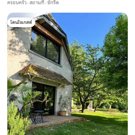
ครอบครัว
·
สถานที่
·
ซักรีด
โดนใจเกสต์
โดนใจเกสต์