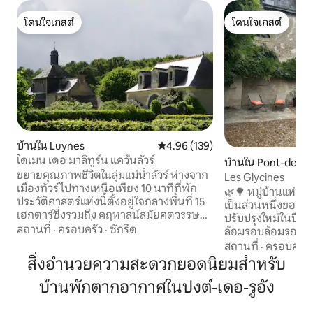
โดนใจเกสต์
โดนใจเกสต์
โดนใจเกสต์
โดนใจเกสต์
บ้านใน Luynes
คะแนนเฉลี่ย 4.96 จาก 5, 139 รีวิว
4.96 (139)
โดเมน เดอ มาลิทูร์น แคว้นลัวร์
บ้านใน Pont-de-R
ขยายคุณภาพชีวิตในลุ่มแม่น้ำลัวร์ ห่างจาก
Les Glycines
เมืองทัวร์ไปทางเหนือเพียง 10 นาทีที่พัก
🌿🌳 หมู่บ้านแห่ง
ประวัติศาสตร์แห่งนี้ตั้งอยู่ใจกลางพื้นที่ 15
เป็นส่วนหนึ่งของบ้านไร
เฮกตาร์ซึ่งรวมถึง คฤหาสน์สมัยศตวรรษที่
ปรับปรุงใหม่ในปี 2025 ที่จอดรถในที่
17 เล้านกพิราบที่เต็มไปด้วยประตูทางตอน
สถานที่
·
ครอบครัว
·
ซักรีด
ล้อมรอบล้อมรอบด้ว
เหนือครึ่งไม้บ้านโค้ชตั้งแต่ปี 1824 โรงนา
มะนาว ⚜️ ทำเลที่ตั้งดีเยี่ยมตั้งอยู่ระหว่าง 10
สถานที่
·
ครอบครัว
ศตวรรษที่ 16 และฟาร์มที่ดัดแปลงด้วย
ถึง 20 นาทีจากปรา
สิ่งอำนวยความสะดวกยอดนิยมสำหรับ
ความรักเพื่อต้อนรับผู้เข้าพักได้สูงสุด 10 คน
Villandry และ Lan
(เตียงเดี่ยวทั้งหมด) อาคารขนาด 300
บ้านพักตากอากาศในปงต์-เดอ-รูอัง
Chinon: 30 นาที Ru
ตารางเมตรได้รับการดัดแปลงและปรับปรุง
ไป 2 กม. พิพิธภัณฑ์
เพื่อให้คุณได้รับความสะดวกสบายทั้งหมดที่
ห่างออกไป 4 กม. F