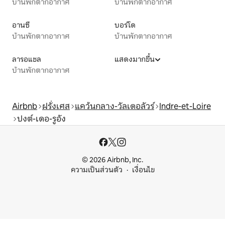
บ้านพักตากอากาศ
บ้านพักตากอากาศ
อานซี
บอร์โด
บ้านพักตากอากาศ
บ้านพักตากอากาศ
ลารอแชล
แสดงมากขึ้น
บ้านพักตากอากาศ
Airbnb
ฝรั่งเศส
แคว้นกลาง-วัลเดอลัวร์
Indre-et-Loire
ปงต์-เดอ-รูอัง
© 2026 Airbnb, Inc.
ความเป็นส่วนตัว
เงื่อนไข