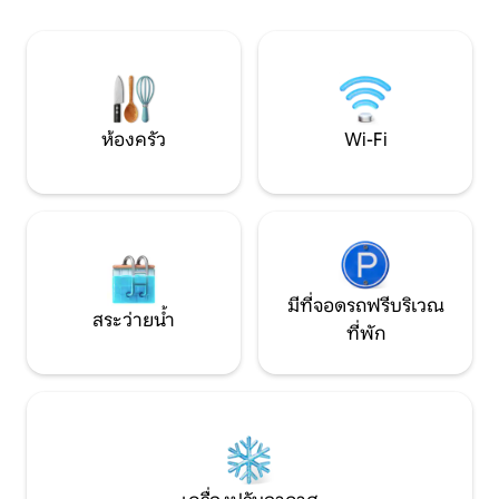
คุณต้องการตั้งแต่ปล่องไฟขนาดใหญ่ที่มีไฟ
สวนสัตว์โบวัล: 45 นาที 🚲 ที่พักตั้
เปิดไปจนถึงการเชื่อมต่ออินเทอร์เน็ต Wi-Fi
ทางเดินรถจักรยาน
สามารถเช่าได้ต่อสัปดาห์หรือแค่ช่วงปลาย
ซาเลอริโด
สัปดาห์ ชั้นล่าง: ห้องรับรองขนาดใหญ่ 2
ห้อง (แต่ละห้องขนาด 50 ตารางเมตร) หัน
หน้าไปทางทิศใต้ ห้องครัวที่มีอุปกรณ์ครบ
ห้องครัว
Wi-Fi
ครันและห้องซักรีดห้องน้ำและห้องสุขาแยก
ต่างหากห้องนอนหนึ่งห้องพร้อมห้องอาบ
น้ำฝักบัวในตัว เข้าถึงสวนส่วนตัวได้โดยตรง
ชั้น 1: 4 ห้องนอนพร้อมเตียงเดี่ยว
(90x200) ที่สามารถจัดเป็นเตียงคู่ห้องอาบ
น้ำฝักบัวและห้องสุขาแยกต่างหาก มี
กิจกรรมมากมายในภูมิภาคนี้ขึ้นอยู่กับ
รสนิยมของคุณคุณสามารถค้นพบมรดก
มีที่จอดรถฟรีบริเวณ
ทางประวัติศาสตร์ของภูมิภาค Tourraine
สระว่ายน้ำ
และ Anjou สำรวจสวนสวยหรือลอง
ที่พัก
ผลิตภัณฑ์และไวน์ท้องถิ่นเยี่ยมชมถ้ำไวน์
หรือเข้าร่วมกิจกรรมหรือคอนเสิร์ตของม้า
สำหรับที่อื่นๆอาจเป็นสวนสัตว์หรือ
พิพิธภัณฑ์สัตว์น้ำขี่จักรยานหรือล่องเรือใน
แม่น้ำลัวร์ สามารถจัดโปรแกรมกิจกรรม
เหล่านี้ได้อย่างง่ายดายตามคำขอหรือโดย
การดู (อินเทอร์เน็ตเว็บไซต์ rajouter le)