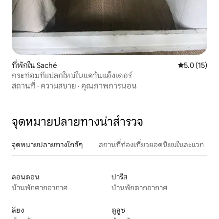
ที่พักใน Saché
คะแนนเฉลี่ย 5
5.0 (15)
กระท่อมที่แปลกใหม่ในแคว้นแอ็งเดอร์
สถานที่
·
ความสบาย
·
คุณภาพการนอน
จุดหมายปลายทางน่าสำรวจ
จุดหมายปลายทางใกล้ๆ
สถานที่ท่องเที่ยวยอดนิยมในละแวก
ลอนดอน
ปารีส
บ้านพักตากอากาศ
บ้านพักตากอากาศ
ลียง
ตูลูซ