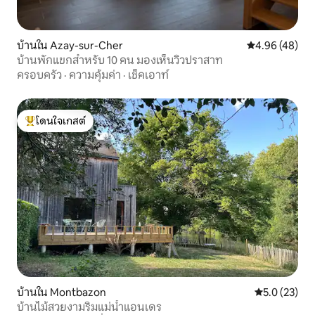
บ้านใน Azay-sur-Cher
คะแนนเฉลี่ย 4.
4.96 (48)
บ้านพักแขกสำหรับ 10 คน มองเห็นวิวปราสาท
ครอบครัว
·
ความคุ้มค่า
·
เช็คเอาท์
โดนใจเกสต์
โดนใจเกสต์ที่สุด
บ้านใน Montbazon
คะแนนเฉลี่ย 5
5.0 (23)
บ้านไม้สวยงามริมแม่น้ำแอนเดร