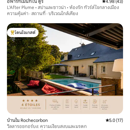
อพาร์ทเมนท์ใน ตูร์
คะแนนเฉลี่ย 4.
4.98 (43)
L'After Plume • สปาและซาวน่า • ห้องรัก ทัวร์ส์ ใจกลางเมือง
ความคุ้มค่า
·
สถานที่
·
บริเวณใกล้เคียง
โดนใจเกสต์
โดนใจเกสต์ที่สุด
บ้านใน Rochecorbon
คะแนนเฉลี่ย 5
5.0 (17)
วิลลารอชกอร์บง: ความเงียบสงบและมรดก