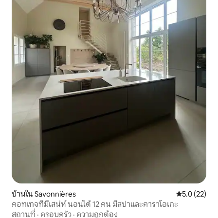
บ้านใน Savonnières
คะแนนเฉลี่ย 5
5.0 (22)
คอทเทจที่มีเสน่ห์ นอนได้ 12 คน มีสปาและคาราโอเกะ
สถานที่
·
ครอบครัว
·
ความถูกต้อง