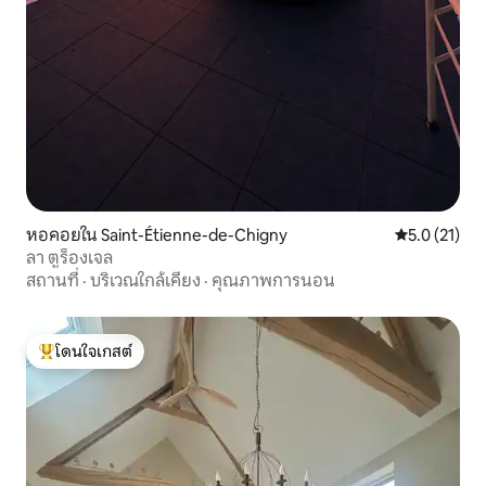
หอคอยใน Saint-Étienne-de-Chigny
คะแนนเฉลี่ย 5
5.0 (21)
ลา ตูร็องเจล
สถานที่
·
บริเวณใกล้เคียง
·
คุณภาพการนอน
โดนใจเกสต์
โดนใจเกสต์ที่สุด