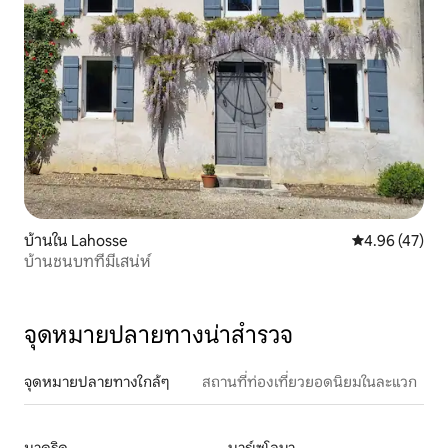
บ้านใน Lahosse
คะแนนเฉลี่ย 4.
4.96 (47)
บ้านชนบทที่มีเสน่ห์
จุดหมายปลายทางน่าสำรวจ
จุดหมายปลายทางใกล้ๆ
สถานที่ท่องเที่ยวยอดนิยมในละแวก
มาดริด
บาร์เซโลนา