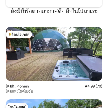
ยังมีที่พักตากอากาศดีๆ อีกในโปมาเรซ
โดนใจเกสต์
โดนใจเกสต์ที่สุด
โดมใน Monein
คะแนนเฉลี่ย 4.
4.99 (70)
โดมแห่งโอต์เบอ์น
โดนใจเกสต์