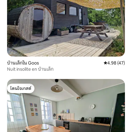
บ้านเล็กใน Goos
คะแนนเฉลี่ย 4.
4.98 (47)
Nuit insolite en บ้านเล็ก
โดนใจเกสต์
โดนใจเกสต์