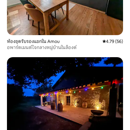
ห้องชุดรับรองแขกใน Amou
คะแนนเฉลี่ย 4.
4.79 (56)
อพาร์ตเมนต์ใจกลางหมู่บ้านในล็องด์