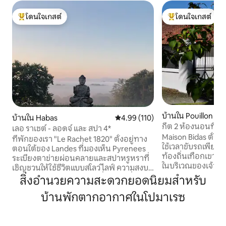
โดนใจเกสต์
โดนใจเกสต์
โดนใจเกสต์ที่สุด
โดนใจเกสต์ที่สุด
บ้านใน Pouillon
บ้านใน Habas
คะแนนเฉลี่ย 4.99 จาก 5, 110 รีวิว
4.99 (110)
กีต 2 ห้องนอนที่มีเ
เลอ ราเชต์ - ลอดจ์ และ สปา 4*
4/6 คน
Maison Bidas ตั้งอ
ที่พักของเรา "Le Rachet 1820" ตั้งอยู่ทาง
ใช้เวลาขับรถเพียงไ
ตอนใต้ของ Landes ที่มองเห็น Pyrenees
ท้องถิ่นเทือกเขา P
ระเบียงตาข่ายผ่อนคลายและสปาหรูหราที่
ในบริเวณของเจ้าขอ
เชิญชวนให้ใช้ชีวิตแบบสโลว์ไลฟ์ ความสงบ
ไร่องุ่นหลายเอเคอร
การผ่อนคลายการตัดการเชื่อมต่อเพื่อ
สิ่งอำนวยความสะดวกยอดนิยมสำหรับ
gîte ตั้งอยู่ภายในอา
ให้การเข้าพักของคุณเป็นประสบการณ์ที่น่า
ย้อนกลับไปหลายร้
บ้านพักตากอากาศในโปมาเรซ
จดจำ Le Rachet 1820 เป็นโรงนาที่ได้รับการ
กับสิ่งใหม่เพื่อมอ
ปรับปรุงใหม่ในปี 2021 ในสไตล์ Boho ที่มีการ
บ้านที่เงียบสงบจา
ตกแต่งอย่างพิถีพิถันใจกลาง
คลายและดื่มด่ำกับ
อสังหาริมทรัพย์ 2 เฮกตาร์ของเรามีห้อง