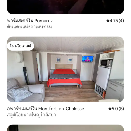
ฟาร์มสเตย์ใน Pomarez
คะแนนเฉลี่ย 4
4.75 (4)
ดินแดนแห่งคาเมนทรูน
โดนใจเกสต์
โดนใจเกสต์
อพาร์ทเมนท์ใน Montfort-en-Chalosse
คะแนนเฉลี่ย 
5.0 (5)
สตูดิโอขนาดใหญ่ใกล้สปา