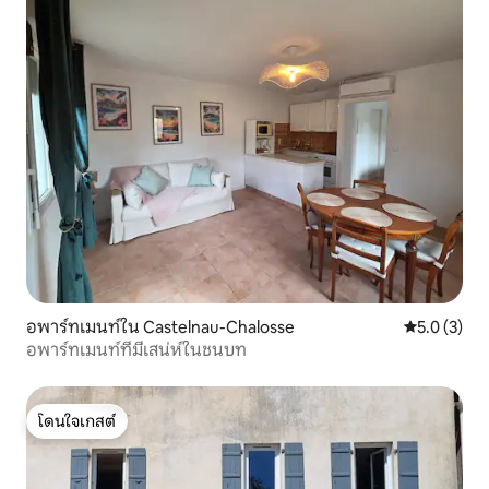
อพาร์ทเมนท์ใน Castelnau-Chalosse
คะแนนเฉลี่ย 
5.0 (3)
อพาร์ทเมนท์ที่มีเสน่ห์ในชนบท
โดนใจเกสต์
โดนใจเกสต์