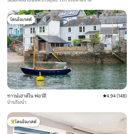
โดนใจเกสต์
โดนใจเกสต์
ทาวน์เฮาส์ใน ฟอว์อี
คะแนนเฉลี่ย 4.9
4.94 (148)
บ้านริมน้ำ
โดนใจเกสต์
โดนใจเกสต์ที่สุด