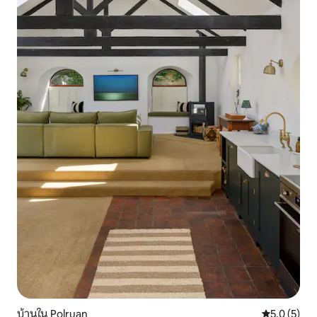
บ้านใน Polruan
คะแนนเฉลี่ย 
5.0 (5)