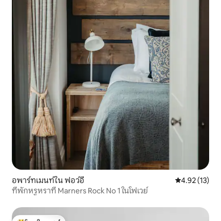
อพาร์ทเมนท์ใน ฟอว์อี
คะแนนเฉลี่ย 4.
4.92 (13)
ที่พักหรูหราที่ Marners Rock No 1 ในโฟเวย์