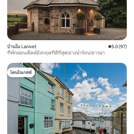
บ้านใน Lanivet
คะแนนเฉลี่ย 5
5.0 (97)
ที่พักผ่อนสไตล์อังกฤษที่ดีที่สุด|อ่างน้ำร้อน|ซาวน่า
โดนใจเกสต์
โดนใจเกสต์