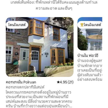
เกสต์เห็นพ้อง: ที่พักเหล่านี้ได้รับคะแนนสูงด้านทำเล
ความสะอาด และอื่นๆ
โดนใจเกสต์
โดนใจเกสต์
โดนใจเกสต์
โดนใจเกสต์ที่สุด
บ้านใน ฟอว์อี
บ้านของผู้ดูแลท่าเร
บ้านพักตากอากาศ
เราเคยเป็นที่อยู่
ผู้ล่วงลับมาแล้ว ตั้ง
อย่างสงบพร้อมที่จอ
คอทเทจใน Polruan
คะแนนเฉลี่ย 4.95 จาก 5, 21 รีวิว
4.95 (21)
วิวปากท่าเรือและอ
คอทเทจตกปลาที่มีเสน่ห์
และสะดวกสบายแห่งน
โพลรวนเกรซคอทเทจตั้งอยู่ในหมู่บ้านชาว
ใหม่อย่างกว้างขวางเ
ประมงที่สวยงาม เป็นสถานที่พักผ่อนที่มี
ระเบียงรองรับผู้ให
เสน่ห์และสงบ มีสิ่งอำนวยความสะดวกครบ
2 คน (โปรดส่งข้อค
ครัน บ้านที่กว้างขวางแต่อบอุ่นเหมือนบ้าน
ไม่อนุญาตให้นำสัตว์