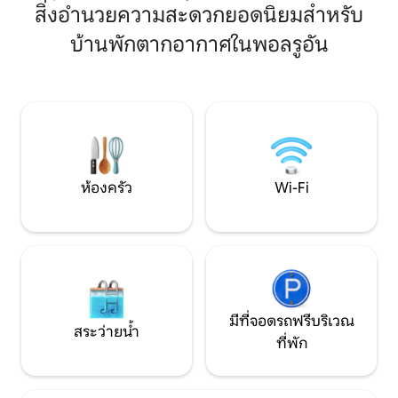
หลังที่สอง นอนได้ 6 คนผู้ใหญ่ 4 คนและ
สิ่งอำนวยความสะดวกยอดนิยมสำหรับ
อาการแพ้ ตั้งอยู่ใ
เด็ก 2 คน โพลรวนมีผับ 2 แห่ง ร้านค้า
สำหรับ Ready Mone
บ้านพักตากอากาศในพอลรูอัน
หมู่บ้าน คาเฟ่ 2 แห่ง และร้านเบเกอรี่
ไกลไปยังความรื่นรม
กิจกรรมในท้องถิ่น ได้แก่ การเดินเล่นริม
ชายฝั่ง เรือข้ามฟากไปยังโฟเวย์และเมวากิซ
ซีย์ ชายหาด โครงการอีเดน ลันไฮโดรคเฮ้าส์
สวนที่สาบสูญของเฮลิกัน และอะดรีนาลีนค
วอร์รี่ มีที่จอดรถในที่จอดรถสาธารณะซึ่ง
อยู่ไม่ไกลจากคอทเทจ โดยมีค่าใช้จ่ายเพิ่ม
เติม
ห้องครัว
Wi-Fi
มีที่จอดรถฟรีบริเวณ
สระว่ายน้ำ
ที่พัก