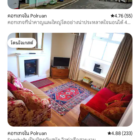
คอทเทจใน Polruan
คะแนนเฉลี่ย 4.
4.76 (55)
คอทเทจที่น่ำคาญและใหญ่โตอย่างน่าประหลาดใจนอนได้ 4
คน
โดนใจเกสต์
โดนใจเกสต์
คอทเทจใน Polruan
คะแนนเฉลี่ย 4.8
4.88 (233)
Seashells เป็นมิตรกับสุนัข วิวท่าเรือสวยงาม