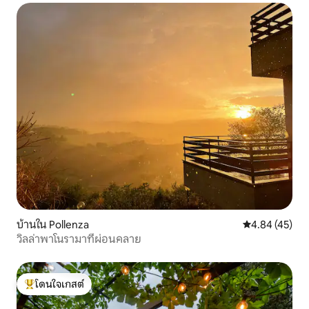
บ้านใน Pollenza
คะแนนเฉลี่ย 4.
4.84 (45)
วิลล่าพาโนรามาที่ผ่อนคลาย
โดนใจเกสต์
โดนใจเกสต์ที่สุด