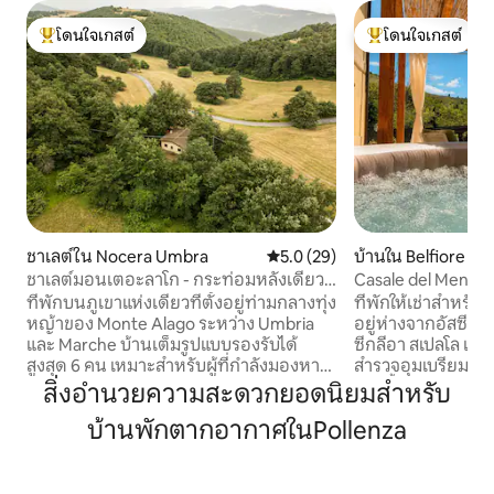
โดนใจเกสต์
โดนใจเกสต์
โดนใจเกสต์ที่สุด
โดนใจเกสต์ที่สุด
ชาเลต์ใน Nocera Umbra
คะแนนเฉลี่ย 5.0 จาก 5, 29 รีวิว
5.0 (29)
บ้านใน Belfiore
ชาเลต์มอนเตอะลาโก - กระท่อมหลังเดียว
Casale del Menotr
ในอุทยาน
มเบรีย
ที่พักบนภูเขาแห่งเดียวที่ตั้งอยู่ท่ามกลางทุ่ง
ที่พักให้เช่าสำหรับ
หญ้าของ Monte Alago ระหว่าง Umbria
อยู่ห่างจากอัสซีซีเพ
และ Marche บ้านเต็มรูปแบบรองรับได้
ซีกลีอา สเปลโล แล
สูงสุด 6 คน เหมาะสำหรับผู้ที่กำลังมองหา
สำรวจอุมเบรียมาทั้
ธรรมชาติ ความเงียบสงบ ความเป็นส่วนตัว
อ่างน้ำวน เปลญวน เ
สิ่งอำนวยความสะดวกยอดนิยมสำหรับ
และอากาศบริสุทธิ์ตามธรรมชาติ รายล้อม
บาร์บีคิวท่ามกลาง
บ้านพักตากอากาศในPollenza
ด้วยทุ่งหญ้า ป่า และเส้นทางเดินป่าเท่านั้น:
สงบของภูมิทัศน์อุม
เหมาะสำหรับการพักผ่อน การเดินป่า การ
ร์ททีวีพร้อมบัญชีเน
เดินเล่น การทำบาร์บีคิว และการใช้เวลา
ปรับอากาศ และห้อง
กลางแจ้ง เดินไม่ไกลจากร้านอาหาร Pian
ห้องน้ำส่วนตัว บริก