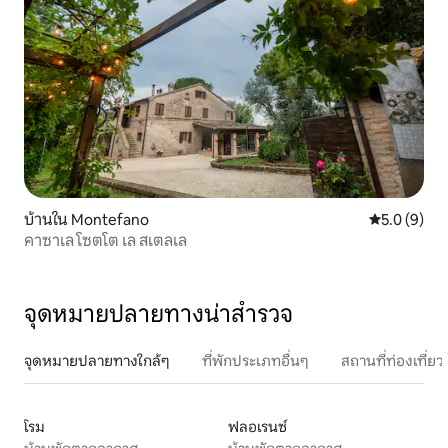
บ้านใน Montefano
คะแนนเฉลี่ย 
5.0 (9)
คาซาเล โซตโต เล สเตลเล
จุดหมายปลายทางน่าสำรวจ
จุดหมายปลายทางใกล้ๆ
ที่พักประเภทอื่นๆ
สถานที่ท่องเที่
โรม
ฟลอเรนซ์