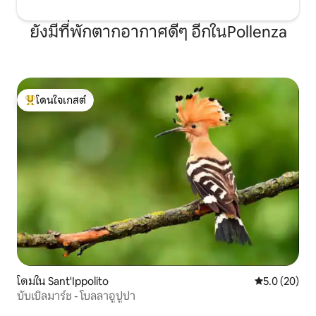
ยังมีที่พักตากอากาศดีๆ อีกในPollenza
โดนใจเกสต์
โดนใจเกสต์ที่สุด
โดมใน Sant'Ippolito
คะแนนเฉลี่ย 5
5.0 (20)
บับเบิลมาร์ช - โบลลาอูปูปา