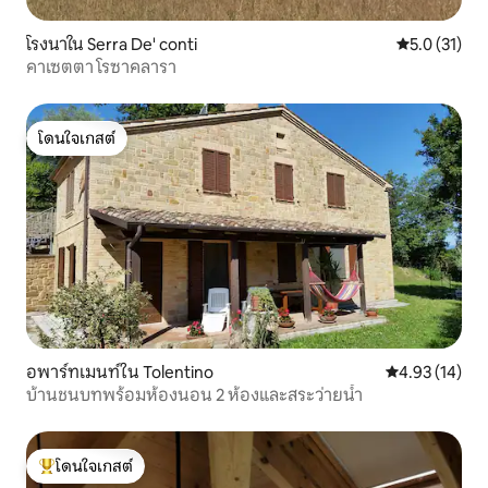
โรงนาใน Serra De' conti
คะแนนเฉลี่ย 5
5.0 (31)
คาเซตตา โรซาคลารา
โดนใจเกสต์
โดนใจเกสต์
อพาร์ทเมนท์ใน Tolentino
คะแนนเฉลี่ย 4.
4.93 (14)
บ้านชนบทพร้อมห้องนอน 2 ห้องและสระว่ายน้ำ
โดนใจเกสต์
โดนใจเกสต์ที่สุด