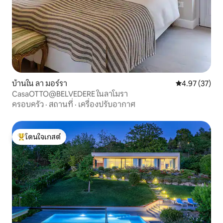
บ้านใน ลา มอร์รา
คะแนนเฉลี่ย 4.
4.97 (37)
CasaOTTO@BELVEDERE ในลาโมรา
ครอบครัว
·
สถานที่
·
เครื่องปรับอากาศ
โดนใจเกสต์
โดนใจเกสต์ที่สุด