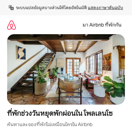
ข้าม
ระบบแปลข้อมูลบางส่วนให้โดยอัตโนมัติ 
แสดงภาษาต้นฉบับ
ไป
ยัง
เนื้อหา
มา Airbnb ที่พักกัน
ที่พักช่วงวันหยุดพักผ่อนใน โพลเลนโซ
ค้นหาและจองที่พักไม่เหมือนใครใน Airbnb