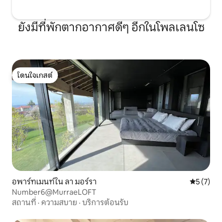
ยังมีที่พักตากอากาศดีๆ อีกในโพลเลนโซ
โดนใจเกสต์
โดนใจเกสต์
อพาร์ทเมนท์ใน ลา มอร์รา
คะแนนเฉลี่
5 (7)
Number6@MurraeLOFT
สถานที่
·
ความสบาย
·
บริการต้อนรับ