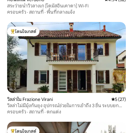
สระว่ายน้ำวิวลางเก [โดมัสอินเคาดา] Wi-Fi
ครอบครัว
·
สถานที่
·
พื้นที่กลางแจ้ง
โดนใจเกสต์
โดนใจเกสต์ที่สุด
วิลล่าใน Frazione Virani
คะแนนเฉลี่ย
5 (27)
วิลล่า ไม่มีมุ้งกันยุง อุปกรณ์ช่วยในการเข้าถึง 3 ชิ้น ระบบยก
แบบแอร์ลิฟท์ 3 ตัว
ครอบครัว
·
สถานที่
·
ตกแต่ง
โดนใจเกสต์