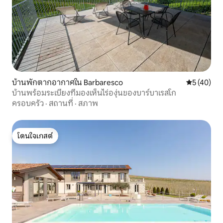
บ้านพักตากอากาศใน Barbaresco
คะแนนเฉลี่ย
5 (40)
บ้านพร้อมระเบียงที่มองเห็นไร่องุ่นของบาร์บาเรสโก
ครอบครัว
·
สถานที่
·
สภาพ
โดนใจเกสต์
โดนใจเกสต์