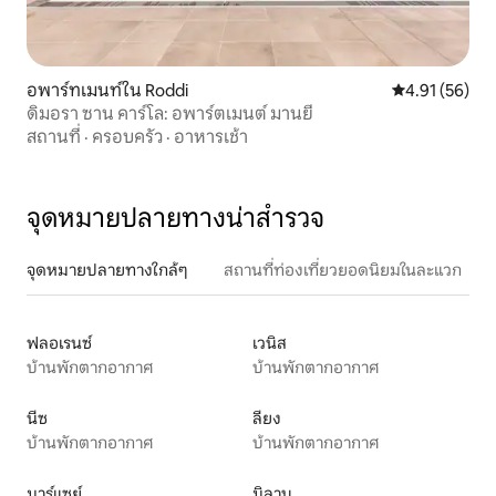
อพาร์ทเมนท์ใน Roddi
คะแนนเฉลี่ย 4.
4.91 (56)
ดิมอรา ซาน คาร์โล: อพาร์ตเมนต์ มานยี
สถานที่
·
ครอบครัว
·
อาหารเช้า
จุดหมายปลายทางน่าสำรวจ
จุดหมายปลายทางใกล้ๆ
สถานที่ท่องเที่ยวยอดนิยมในละแวก
ฟลอเรนซ์
เวนิส
บ้านพักตากอากาศ
บ้านพักตากอากาศ
นีซ
ลียง
บ้านพักตากอากาศ
บ้านพักตากอากาศ
มาร์แซย์
มิลาน