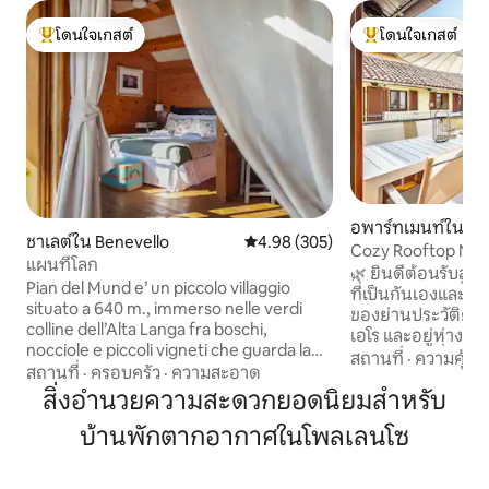
โดนใจเกสต์
โดนใจเกสต์
โดนใจเกสต์ที่สุด
โดนใจเกสต์ที่สุด
อพาร์ทเมนท์ใน Br
ชาเลต์ใน Benevello
คะแนนเฉลี่ย 4.98 จาก 5, 305 รีวิว
4.98 (305)
Cozy Rooftop Nest 
แผนที่โลก
ลังเก
🌿 ยินดีต้อนรับสู่ 
Pian del Mund e’ un piccolo villaggio
ที่เป็นกันเองและอ
situato a 640 m., immerso nelle verdi
ของย่านประวัติศา
colline dell’Alta Langa fra boschi,
เอโร และอยู่ห่างจากล
nocciole e piccoli vigneti che guarda la
พาร์ทเมนท์ที่มีเส
สถานที่
·
ความคุ้มค่
catena delle Alpi in cui domina il Monviso.
สถานที่
·
ครอบครัว
·
ความสะอาด
ชนบทนี้ออกแบบมาสำ
Da qui potrete partire per fare
สิ่งอำนวยความสะดวกยอดนิยมสำหรับ
สัมผัสประสบการณ์
escursioni a piedi o in bici lungo uno dei
แท้จริงท่ามกลางค
บ้านพักตากอากาศในโพลเลนโซ
tratti dell’antica Via del Sale che corre sul
วัฒนธรรม อาหารและไวน์ ระเ
crinale ai fianchi dell’agricampeggio da
หลังคาของหมู่บ้านเ
cui si puo’ godere di bellissimi panorami
แบบสำหรับการจิบไ