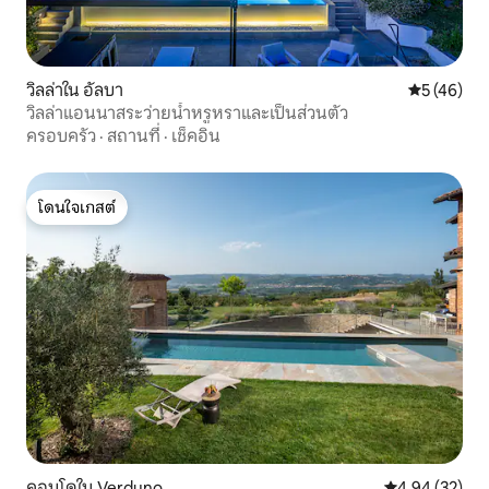
วิลล่าใน อัลบา
คะแนนเฉลี่ย
5 (46)
วิลล่าแอนนาสระว่ายน้ำหรูหราและเป็นส่วนตัว
ครอบครัว
·
สถานที่
·
เช็คอิน
โดนใจเกสต์
โดนใจเกสต์
คอนโดใน Verduno
คะแนนเฉลี่ย 4.
4.94 (32)