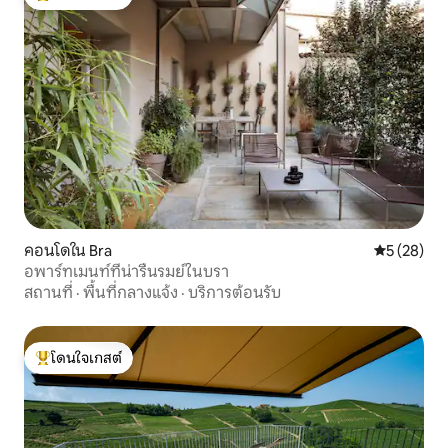
โดนใจเกสต์ที่สุด
คอนโดใน Bra
คะแนนเฉลี่ย
5 (28)
อพาร์ทเมนท์ที่น่ารื่นรมย์ในบรา
สถานที่
·
พื้นที่กลางแจ้ง
·
บริการต้อนรับ
โดนใจเกสต์
โดนใจเกสต์ที่สุด