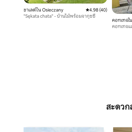
ชาเลต์ใน Osieczany
คะแนนเฉลี่ย 4.98 จาก 5, 
4.98 (40)
"Sękata chata" - บ้านไม้พร้อมจากุซซี่
คอทเทจใน
คอทเทจแ
สะดวกส