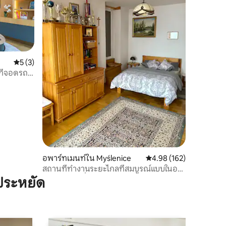
คะแนนเฉลี่ย 5 จาก 5, 3 รีวิว
5 (3)
ที่จอดรถ
อพาร์ทเมนท์ใน Myślenice
คะแนนเฉลี่ย 4.98 จาก 5, 
4.98 (162)
สถานที่ทำงานระยะไกลที่สมบูรณ์แบบในอ
พาร์ทเมนท์ที่มีแสงแดดสาดส่อง
ประหยัด