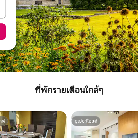
ที่พักรายเดือนใกล้ๆ
สต์
ซูเปอร์โฮสต์
สต์
ซูเปอร์โฮสต์