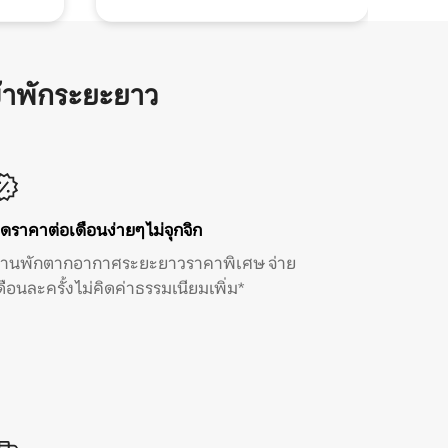
้าพักระยะยาว
ิดราคาต่อเดือนง่ายๆ ไม่จุกจิก
้านพักตากอากาศระยะยาวราคาพิเศษ จ่าย
ดือนละครั้ง ไม่คิดค่าธรรมเนียมเพิ่ม*