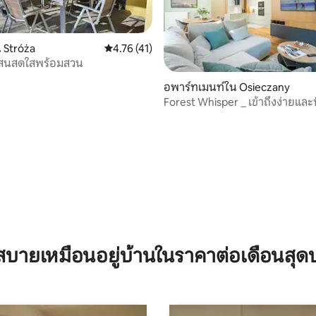
40 รีวิว
 Stróża
คะแนนเฉลี่ย 4.76 จาก 5, 41 รีวิว
4.76 (41)
สนสดใสพร้อมสวน
อพาร์ทเมนท์ใน Osieczany
Forest Whisper _ เข้าถึงง่ายและ
ฟรี
บายเหมือนอยู่บ้านในราคาต่อเดือนสุด