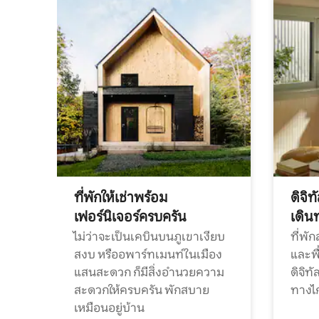
ที่พักให้เช่าพร้อม
ดิจิ
เฟอร์นิเจอร์ครบครัน
เดิน
ไม่ว่าจะเป็นเคบินบนภูเขาเงียบ
ที่พั
สงบ หรืออพาร์ทเมนท์ในเมือง
และพื
แสนสะดวก ก็มีสิ่งอำนวยความ
ดิจิ
สะดวกให้ครบครัน พักสบาย
ทางไ
เหมือนอยู่บ้าน