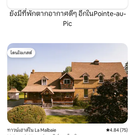
ยังมีที่พักตากอากาศดีๆ อีกในPointe-au-
Pic
โดนใจเกสต์
โดนใจเกสต์
ทาวน์เฮาส์ใน La Malbaie
คะแนนเฉลี่ย 4.
4.84 (75)