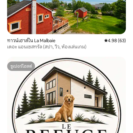
ทาวน์เฮาส์ใน La Malbaie
คะแนนเฉลี่ย 4.
4.98 (63)
เดอะ แอนเซสทรัล (สปา, วิว, ห้องเล่นเกม)
ซูเปอร์โฮสต์
ซูเปอร์โฮสต์