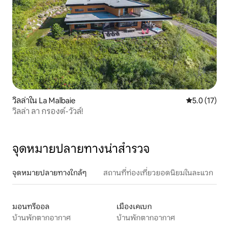
วิลล่าใน La Malbaie
คะแนนเฉลี่ย 5
5.0 (17)
วิลล่า ลา กรองด์-วัวล์!
จุดหมายปลายทางน่าสำรวจ
จุดหมายปลายทางใกล้ๆ
สถานที่ท่องเที่ยวยอดนิยมในละแวก
มอนทรีออล
เมืองเคเบก
บ้านพักตากอากาศ
บ้านพักตากอากาศ