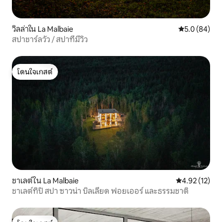
วิลล่าใน La Malbaie
คะแนนเฉลี่ย 5
5.0 (84)
สปาชาร์ลวัว / สปาที่มีวิว
โดนใจเกสต์
โดนใจเกสต์
ชาเลต์ใน La Malbaie
คะแนนเฉลี่ย 4.
4.92 (12)
ชาเลต์ทิปิ สปา ซาวน่า บิลเลียด ฟอยเออร์ และธรรมชาติ