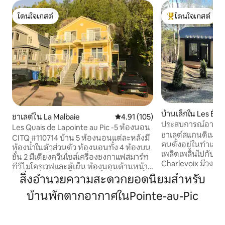
โดนใจเกสต์
โดนใจเกสต์
โดนใจเกสต์
โดนใจเกสต์ที่สุด
บ้านเล็กใน Les Éb
ชาเลต์ใน La Malbaie
คะแนนเฉลี่ย 4.91 จาก 5, 105 รีวิว
4.91 (105)
ประสบการณ์อาบน้ำร
Les Quais de Lapointe au Pic -5 ห้องนอน
เลอวัว
ชาเลต์สแกนดิเนเว
CITQ #110714 บ้าน 5 ห้องนอนแต่ละหลังมี
คนตั้งอยู่ในทำเลที่
ห้องน้ำในตัวส่วนตัว ห้องนอนทั้ง 4 ห้องบน
เพลิดเพลินไปกับสถา
ชั้น 2 มีเตียงควีนไซส์เครื่องชงกาแฟสมาร์ท
Charlevoix มีวงจรค
ทีวีไมโครเวฟและตู้เย็น ห้องนอนด้านหน้ามี
ซาวน่าฮัมมัม) เป็
ระเบียงที่น่ารักพร้อมวิวแม่น้ำที่สวยงาม ชั้น
สิ่งอำนวยความสะดวกยอดนิยมสำหรับ
ป่าวิวมองเห็นแม่น
หลักกว้างขวางพร้อมสมาร์ททีวีห้องครัวที่มี
ระยะไกล อุปกรณ์ที่ท
บ้านพักตากอากาศในPointe-au-Pic
อุปกรณ์ครบครันห้องนอนที่ 5 พร้อมเตียง
และความสะดวกสบา
ควีนไซส์และสมาร์ททีวีและห้องน้ำเต็มรูป
และเตาผิงกลางแจ
แบบ ระเบียงด้านหน้าที่สวยงามสำหรับอ่าน
แบบเปิดได้รับการอ
หนังสือหรือจิบ Chardonnay แช่เย็นสักแก้ว