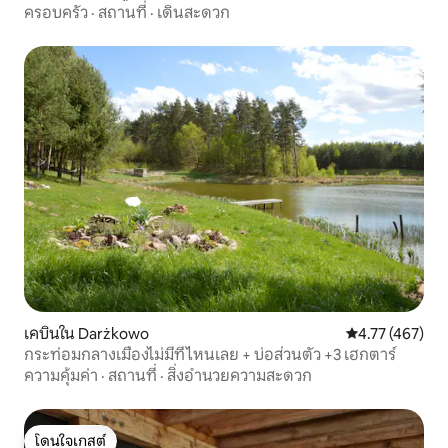
ครอบครัว
·
สถานที่
·
เดินสะดวก
เคบินใน Darżkowo
คะแนนเฉลี่ย 4.7
4.77 (467)
กระท่อมกลางเมืองไม่มีที่ไหนเลย + บ่อส่วนตัว +3 เฮกตาร์
ความคุ้มค่า
·
สถานที่
·
สิ่งอำนวยความสะดวก
โดนใจเกสต์