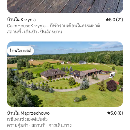
บ้านใน Krzynia
คะแนนเฉลี่ย 5
5.0 (21)
CalmHouseKrzynia – ที่พักรายเดือนในธรรมชาติ
สถานที่
·
เดินป่า
·
ปั่นจักรยาน
โดนใจเกสต์
โดนใจเกสต์
บ้านใน Mądrzechowo
คะแนนเฉลี่ย 
5.0 (8)
เรซิเดนซ์ มองด์เรโคโว
ความคุ้มค่า
·
สถานที่
·
การเดินทาง