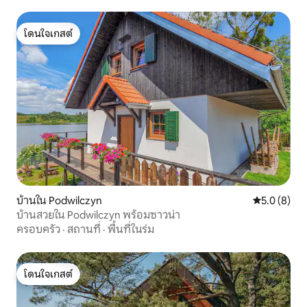
โดนใจเกสต์
โดนใจเกสต์
บ้านใน Podwilczyn
คะแนนเฉลี่ย 
5.0 (8)
บ้านสวยใน Podwilczyn พร้อมซาวน่า
ครอบครัว
·
สถานที่
·
พื้นที่ในร่ม
โดนใจเกสต์
โดนใจเกสต์