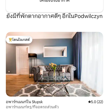
เครื่องปรับอากาศ
ยังมีที่พักตากอากาศดีๆ อีกในPodwilczyn
โดนใจเกสต์
โดนใจเกสต์ที่สุด
อพาร์ทเมนท์ใน Słupsk
คะแนนเฉลี่ย 5
5.0 (22)
อพาร์ทเมนท์หรู/ที่จอดรถส่วนตัว