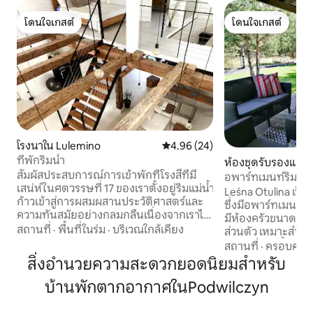
โดนใจเกสต์
โดนใจเกสต์
โดนใจเกสต์
โดนใจเกสต์
โรงนาใน Lulemino
คะแนนเฉลี่ย 4.96 จาก 5, 24 รีวิว
4.96 (24)
ที่พักริมน้ำ
ห้องชุดรับรองแขกใ
สัมผัสประสบการณ์การเข้าพักที่โรงสีที่มี
no
อพาร์ทเมนท์ริมทะเ
เสน่ห์ในศตวรรษที่ 17 ของเราตั้งอยู่ริมแม่น้ำ
ดิโอ 4)
Leśna Otulina เป็นเ
ก้าวเข้าสู่การผสมผสานประวัติศาสตร์และ
ซึ่งมีอพาร์ทเมนท์ส
ความทันสมัยอย่างกลมกลืนเนื่องจากเราได้
มีห้องครัวขนาดเล็ก
บูรณะทุกรายละเอียดอย่างน่ารัก โอบกอด
สถานที่
·
พื้นที่ในร่ม
·
บริเวณใกล้เคียง
ส่วนตัว เหมาะสำหรั
บรรยากาศเงียบสงบในสวนส่วนตัวของคุณ
ไม่เกิน 1 ตัว ตั้งอย
สถานที่
·
ครอบครัว
หรือผ่อนคลายบนระเบียงริมแม่น้ำ
อุทยานแห่งชาติ Sł
สิ่งอำนวยความสะดวกยอดนิยมสำหรับ
เพลิดเพลินไปกับเสน่ห์ที่ได้รับการอนุรักษ์ไว้
ชายหาดใน Czołpino
ของการตกแต่งภายในในขณะที่เพลิดเพลิน
บ้านพักตากอากาศในPodwilczyn
ด้านการอนุรักษ์ธร
กับความสะดวกสบายร่วมสมัยทั้งหมด จอง
ที่สุดสำหรับสุนัขตั้ง
ที่พักตอนนี้และสร้างความทรงจำที่น่าจดจำ
สำหรับผู้ที่รักความส