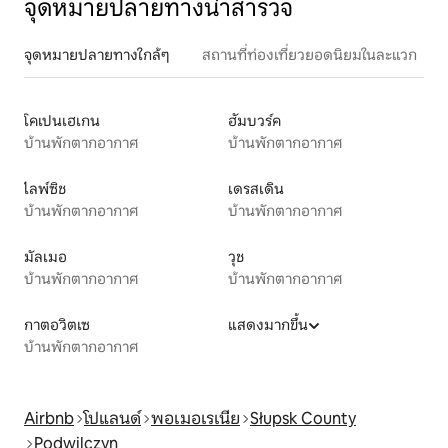
จุดหมายปลายทางน่าสำรวจ
จุดหมายปลายทางใกล้ๆ
สถานที่ท่องเที่ยวยอดนิยมในละแวก
โคเปนเฮเกน
ฮัมบวร์ค
บ้านพักตากอากาศ
บ้านพักตากอากาศ
ไลพ์ซิช
เดรสเดิน
บ้านพักตากอากาศ
บ้านพักตากอากาศ
มัลเมอ
วุช
บ้านพักตากอากาศ
บ้านพักตากอากาศ
กาตอวิตเซ
แสดงมากขึ้น
บ้านพักตากอากาศ
Airbnb
โปแลนด์
พอเมอเรเนีย
Słupsk County
Podwilczyn