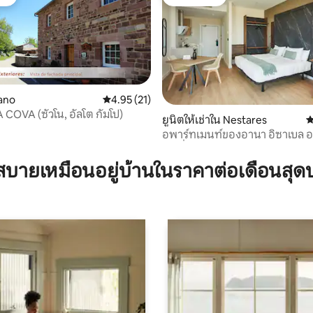
ต์
โดนใจเกสต์
ano
คะแนนเฉลี่ย 4.95 จาก 5, 21 รีวิว
4.95 (21)
 COVA (ซัวโน, อัลโต กัมโป)
ยูนิตให้เช่าใน Nestares
ค
อพาร์ทเมนท์ของอานา อิซาเบล อ
 11 รีวิว
นท์ที่มี 2...
บายเหมือนอยู่บ้านในราคาต่อเดือนสุด