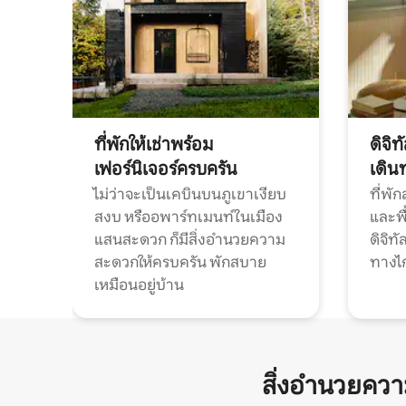
ที่พักให้เช่าพร้อม
ดิจิ
เฟอร์นิเจอร์ครบครัน
เดิน
ไม่ว่าจะเป็นเคบินบนภูเขาเงียบ
ที่พั
สงบ หรืออพาร์ทเมนท์ในเมือง
และพื
แสนสะดวก ก็มีสิ่งอำนวยความ
ดิจิ
สะดวกให้ครบครัน พักสบาย
ทางไ
เหมือนอยู่บ้าน
สิ่งอำนวยคว