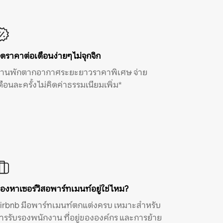
ิดราคาต่อเดือนง่ายๆ ไม่จุกจิก
้านพักตากอากาศระยะยาวราคาพิเศษ จ่าย
ดือนละครั้ง ไม่คิดค่าธรรมเนียมเพิ่ม*
องหาเซอร์วิสอพาร์ทเมนท์อยู่ใช่ไหม?
irbnb มีอพาร์ทเมนท์ตกแต่งครบ เหมาะสำหรับ
ารรับรองพนักงาน ที่อยู่ขององค์กร และการย้าย