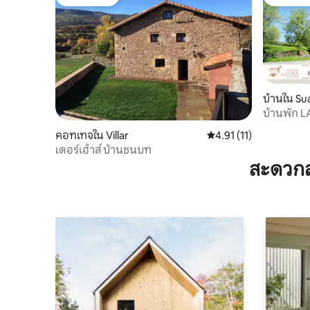
โดนใจเกสต์
โดนใจเกส
บ้านใน Su
บ้านพัก LA
คอทเทจใน Villar
คะแนนเฉลี่ย 4.91 จาก 5,
4.91 (11)
เดอร์เฮ้าส์ บ้านชนบท
สะดวกส