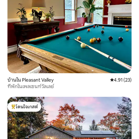
บ้านใน Pleasant Valley
คะแนนเฉลี่ย 4.
4.91 (23)
ที่พักในเพลเซนท์วัลเลย์
โดนใจเกสต์
โดนใจเกสต์ที่สุด