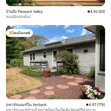
บ้านใน Pleasant Valley
คะแนนเฉลี่ย 4.
4.92 (83)
คอสมิกฮอลโลว์
โดนใจเกสต์
โดนใจเกสต์ที่สุด
อพาร์ทเมนท์ใน Verbank
คะแนนเฉลี่ย 4.9
4.97 (179)
อพาร์ทเมนท์ส่วนตัวขนาดใหญ่ในฮัดสันวัลเลย์ที่สวยงาม