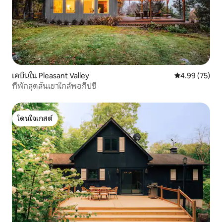
เคบินใน Pleasant Valley
คะแนนเฉลี่ย 4.
4.99 (75)
ที่พักสุดสันเขาใกล้พอกีปซี
โดนใจเกสต์
โดนใจเกสต์