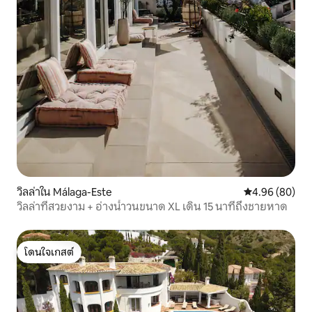
วิลล่าใน Málaga-Este
คะแนนเฉลี่ย 4.9
4.96 (80)
วิลล่าที่สวยงาม + อ่างน้ำวนขนาด XL เดิน 15 นาทีถึงชายหาด
โดนใจเกสต์
โดนใจเกสต์