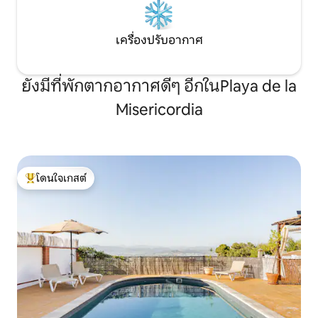
ถุงเมล็ดฝักบัวเหมาะสำหรับการพักผ่อน
มาลากาที่แท้จริง ลื
ขณะดูสมาร์ททีวีพร้อมเน็ตฟลิกซ์ คุณ
สถานที่แห่งนี้มีเสน่
สามารถดูทีวีทุกช่องในประเทศของคุณได้
ถนนแคบๆที่ทุกซอกทุ
เครื่องปรับอากาศ
นอกจากนี้คุณยังสามารถถอดทีวีออกจาก
กาแฟที่คาเฟ่ท้องถิ่
ผนังและหมุนกลับเพื่อดูจากโซฟาได้ โซฟา
หรือหาพลาซ่าที่ซ่อนอ
ผ้าลินินธรรมชาติสีขาวเปลี่ยนเป็นเตียง
Coeo การเข้าพักข
ยังมีที่พักตากอากาศดีๆ อีกในPlaya de la
ขนาดใหญ่ขนาด 160x200 Wi-Fi ความเร็วสูง
พาร์ทเมนท์ เราทุ่มเ
เครื่องปรับอากาศผลิตโดย Airzone จึง
คุณน่าจดจำและทำให้
Misericordia
สามารถควบคุมอุณหภูมิที่เหมาะสมในแต่ละ
เหมือนอยู่บ้านกับเร
พื้นที่ของอพาร์ทเมนท์ได้ ห้องครัวของนัก
โอกาสที่จะได้สัมผั
ออกแบบมีเครื่องใช้ไฟฟ้าระดับไฮเอนด์และ
คุณสามารถทำอาหารได้ทุกเมนู มีเตาอบ
ไมโครเวฟ ตู้เย็น ตู้แช่แข็ง เครื่องล้างจาน
โดนใจเกสต์
เตาไฟฟ้าแบบเหนี่ยวนำ เครื่องซักผ้า/เครื่อง
โดนใจเกสต์ที่สุด
อบผ้า เครื่องปิ้งขนมปัง เครื่องชงกาแฟเนส
เปรสโซ กาต้มน้ำ เครื่องปั่น เครื่องคั้นน้ำผล
ไม้ ฯลฯ เหมาะอย่างยิ่งสำหรับครอบครัว
คู่รัก และนักเดินทางที่ต้องการเพลิดเพลิน
กับชายหาด อาหาร และไลฟ์สไตล์
เมดิเตอร์เรเนียน ทำเลที่ตั้งดีเยี่ยมในย่านที่
เป็นที่นิยมที่สุดแห่งหนึ่งของ Torremolinos
ซึ่งขึ้นชื่อเรื่องบรรยากาศที่เป็นสากล มีความ
หลากหลาย และเปิดกว้าง ห้ามจัดปาร์ตี้ ไม่
อนุญาตให้กลุ่มที่ไม่รู้จักเคารพกฎของ