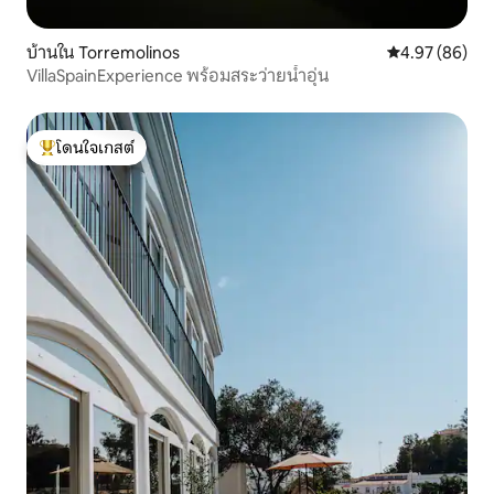
บ้านใน Torremolinos
คะแนนเฉลี่ย 4.
4.97 (86)
VillaSpainExperience พร้อมสระว่ายน้ำอุ่น
โดนใจเกสต์
โดนใจเกสต์ที่สุด