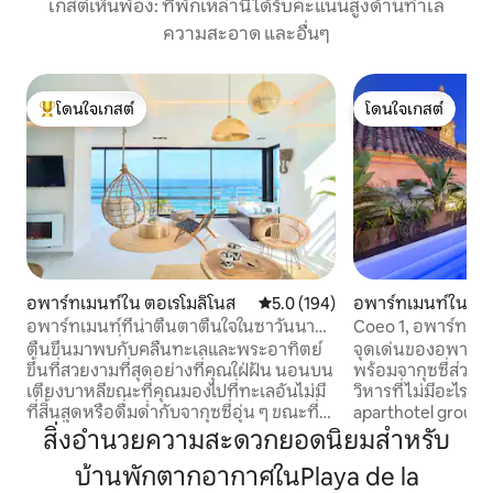
เกสต์เห็นพ้อง: ที่พักเหล่านี้ได้รับคะแนนสูงด้านทำเล
ความสะอาด และอื่นๆ
โดนใจเกสต์
โดนใจเกสต์
โดนใจเกสต์ที่สุด
โดนใจเกสต์
อพาร์ทเมนท์ใน ตอเรโมลิโนส
คะแนนเฉลี่ย 5.0 จาก 5, 194 รีวิว
5.0 (194)
อพาร์ทเมนท์ใน ศูน
สตร์
อพาร์ทเมนท์ที่น่าตื่นตาตื่นใจในซาวันนาบีช
Coeo 1, อพาร์ทเมนท
พร้อมจากุซซี่
ตื่นขึ้นมาพบกับคลื่นทะเลและพระอาทิตย์
จุดเด่นของอพาร์ท
ขึ้นที่สวยงามที่สุดอย่างที่คุณใฝ่ฝัน นอนบน
พร้อมจากุซซี่ส่วน
เตียงบาหลีขณะที่คุณมองไปที่ทะเลอันไม่มี
วิหารที่ไม่มีอะไรบดบัง เพนท์เฮาส์โด
ที่สิ้นสุดหรือดื่มด่ำกับจากุซซี่อุ่น ๆ ขณะที่
aparthotel group แห่
คุณดื่มคาวาสักแก้ว ซาวานนาบีชได้รับการ
ที่สุดความสะดวกสบา
สิ่งอำนวยความสะดวกยอดนิยมสำหรับ
ออกแบบมาเพื่อการพักผ่อนในสถานที่ที่มี
และทำเลที่ตั้งที่ไม
บ้านพักตากอากาศในPlaya de la
มนต์ขลังและมีเสน่ห์ ซาวานนาบีชเป็นสถาน
ต้องการใช้ชีวิตอย่า