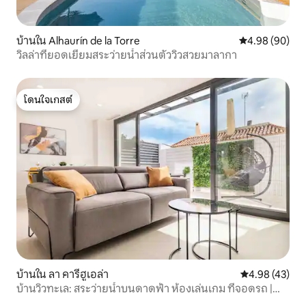
ชุมชนเข้าพัก ผ้าเช็ดตัวชายหาด เก้าอี้
ชายหาด/เปลญวน และร่มชายหาดฟรี มี
เตียงเด็กอ่อนและเก้าอี้สูงให้ฟรีตามคำขอ
บ้านใน Alhaurín de la Torre
คะแนนเฉลี่ย 4.9
4.98 (90)
บริการทำความสะอาดฟรีสัปดาห์ละครั้ง
วิลล่าที่ยอดเยี่ยมสระว่ายน้ำส่วนตัววิวสวยมาลากา
สำหรับการเข้าพักนานกว่า 7 คืน
โดนใจเกสต์
โดนใจเกสต์
บ้านใน ลา คารีฮูเอล่า
คะแนนเฉลี่ย 4.
4.98 (43)
บ้านวิวทะเล: สระว่ายน้ำบนดาดฟ้า ห้องเล่นเกม ที่จอดรถ |
REMS