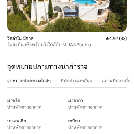
วิลล่าใน มิจาส
คะแนนเฉลี่ย 4.
4.97 (33)
วิลล่าที่น่าทึ่งพร้อมวิวใกล้กับ MIJAS Pueblo
จุดหมายปลายทางน่าสำรวจ
จุดหมายปลายทางใกล้ๆ
ที่พักประเภทอื่นๆ
สถานที่ท่องเที่
มาดริด
มาลากา
บ้านพักตากอากาศ
บ้านพักตากอากาศ
บาเลนเซีย
เซบียา
บ้านพักตากอากาศ
บ้านพักตากอากาศ