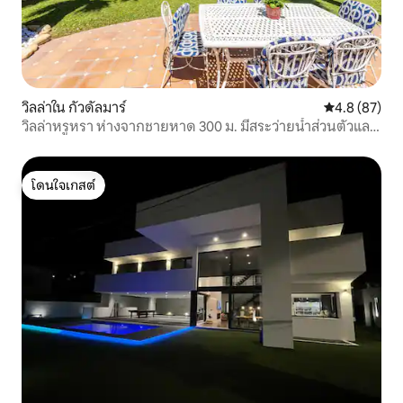
วิลล่าใน กัวดัลมาร์
คะแนนเฉลี่ย 4
4.8 (87)
วิลล่าหรูหรา ห่างจากชายหาด 300 ม. มีสระว่ายน้ำส่วนตัวและ
บาร์บีคิว
โดนใจเกสต์
โดนใจเกสต์