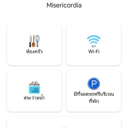
ที่ที่มีมนต์ขลัง ตกแต่งอย่างมีเสน่ห์และมีทุก
ประวัติศาสตร์ของมา
Misericordia
รายละเอียด ตกแต่งสไตล์โบโฮ ธรรมชาติ
คุณ! อพาร์ทเมนท์ระดับไฮเอนด์แห่งนี้อยู่ไม่
และเอทนิก แสงไฟในเวลากลางคืนอบอุ่น
ไกลจากมหาวิหารด
และโรแมนติกมากและวิวก็น่าทึ่ง หน้าต่างใน
นอกงดงาม ก้าวขึ
ห้องนั่งเล่นเป็นแบบเลื่อนซ้อนกัน และ
เองและรู้สึกเหมือน
ระเบียงเปิดออกไปทางทะเลอย่างเต็มที่ ใน
ที่นี่มีจากุซซี่สุดหร
พื้นที่ระเบียงมีเตียงบาหลีขนาดใหญ่
ยอดเยี่ยมในการดื่
(180x180) อ่างจากุซซี่อุ่นพร้อมไฟส่องสว่าง
กาอย่างแท้จริง ภา
ในเวลากลางคืน และพื้นที่นั่งเล่นเพื่อผ่อน
ห้องนอนที่กว้างขว
คลาย อ่านหนังสือ หรือดื่มค็อกเทล อพาร์ท
เตียงคู่ที่สะดวกสบ
ห้องครัว
Wi-Fi
เมนท์มีห้องนอน 2 ห้องพร้อมวิวทะเล หนึ่ง
และโซฟาเบด การแจ้
ในนั้นเป็นกระจกทั้งหมด จึงสร้างพื้นที่กว้าง
อาบน้ำมีหน้าต่างที
ขวางและสดใส ทั้งหน้าต่างในห้องนั่งเล่น
โดยตรง ไม่น่าแปลกใ
และหน้าต่างของทั้ง 2 ห้องมีผ้าม่านบังแสง
"ห้องอาบน้ำพร้อมวิว
อัตโนมัติ เพื่อสร้างความเป็นส่วนตัวระหว่าง
อุปกรณ์ครบครันค
พื้นที่หนึ่งกับอีกพื้นที่หนึ่งเมื่อต้องการนอน
จานโปรดของคุณได้ 
เตียง 2 เตียงในห้องนอนมีขนาด 150x190
และปลอดภัยผ่านร
พร้อมที่นอนแข็งแรงและโฟมวิสโกอีลาสติก
หน้าต่างกระจกสองช
มีที่จอดรถฟรีบริเวณ
สระว่ายน้ำ
เตียงแต่ละเตียงมีหมอนนุ่มสองใบและ
เพลิดเพลินกับการเข้า
ที่พัก
หมอนปกติสองใบ อพาร์ทเมนท์มีห้องน้ำ
รองรับผู้ใหญ่ได้สูง
เต็มรูปแบบ 2 ห้อง ห้องน้ำห้องหนึ่งเป็น
คนพร้อมเด็กไม่เกิน 
ห้องน้ำในตัว ฝักบัวเป็นแบบเดินเข้าได้และ
)*** อพาร์ทเมนท์นี้รองรับผู้ใหญ่ได้สูงสุด 2
น้ำไหลลงมาจากเพดานเหมือนฝน
คน + เด็ก 2 คน (อายุ
อ่างล้างหน้าทำจากหินธรรมชาติ มีพื้นที่นั่ง
3 คน! พื้นที่ ก้าวออกไปข้างนอกและดำดิ่งสู่