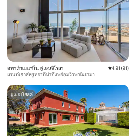
อพาร์ทเมนท์ใน ฟูเอนจิโรลา
คะแนนเฉลี่ย 4.
4.91 (91)
เพนท์เฮาส์หรูหราที่น่าทึ่งพร้อมวิวพาโนรามา
ซูเปอร์โฮสต์
ซูเปอร์โฮสต์