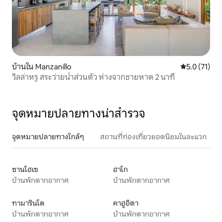
บ้านใน Manzanillo
คะแนนเฉลี่ย 5
5.0 (71)
วิลล่าหรู สระว่ายน้ำส่วนตัว ห่างจากชายหาด 2 นาที
จุดหมายปลายทางน่าสำรวจ
จุดหมายปลายทางใกล้ๆ
สถานที่ท่องเที่ยวยอดนิยมในละแวก
ซานโฮเซ
ฮาโก
บ้านพักตากอากาศ
บ้านพักตากอากาศ
ทามารินโด
คาฮูอิตา
บ้านพักตากอากาศ
บ้านพักตากอากาศ