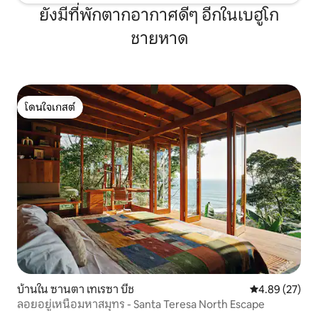
ยังมีที่พักตากอากาศดีๆ อีกในเบฮูโก
ชายหาด
โดนใจเกสต์
โดนใจเกสต์
บ้านใน ซานตา เทเรซา บีช
คะแนนเฉลี่ย 4.
4.89 (27)
ลอยอยู่เหนือมหาสมุทร - Santa Teresa North Escape