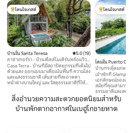
โดนใจเกสต์
โดนใจเกสต์
โดนใจเกสต์ที่สุด
โดนใจเกสต์ที่สุด
บ้านใน Santa Teresa
คะแนนเฉลี่ย 5.0 จาก 5, 19 รีวิว
5.0 (19)
คาซ่าเทอร์รา - บ้านสไตล์โมเดิร์นพร้อมวิว
โดมใน Puerto Carri
ทะเล
Casa Terra - บ้านที่มีสถาปัตยกรรมที่เต็มไป
บ้านทรงโดมกลางป่าที
ด้วยแสง ออกแบบมาเพื่อเน้นพื้นที่ ความโล่ง
สระว่ายน้ำส่วนตัว
เข้าพักที่ Glamping
และแสงธรรมชาติ เส้นสายที่สะอาดตา
เอกลักษณ์ของเรา ซึ
หน้าต่างบานใหญ่ และวัสดุธรรมชาติที่ให้
สมัยที่คุณสามารถ
ความอบอุ่นสร้างการตกแต่งภายในที่สว่าง
ธรรมชาติและเพลิดเพ
และสงบ ซึ่งเชื่อมต่ออย่างลงตัวกับวิวป่าและ
สวยงามจนหยุดหายใจ สัมผัสที่พักอ
สิ่งอำนวยความสะดวกยอดนิยมสำหรับ
มหาสมุทรโดยรอบ พื้นที่นั่งเล่นแบบเปิดโล่ง
สงบและมีอุปกรณ์ครบ
ชวนให้ใช้ชีวิตอย่างผ่อนคลายทั้งในและนอก
บ้านพักตากอากาศในเบฮูโกชายหาด
และแต่ละวันจะเริ่ม
อาคาร บ้านแห่งนี้ตั้งอยู่ใกล้กับร้านอาหารที่
ที่พักตั้งอยู่ใกล้กับ
ดีที่สุดและจุดโต้คลื่นชั้นนำของซานตาเทเร
Samara คุณจะได้อย
ซา มอบความสะดวกสบายและการออกแบบ
ร้านอาหาร และประ
ที่ยอดเยี่ยม และตั้งอยู่บนเนินเขาที่สูงขึ้น
เพลิดเพลินกับบรรย