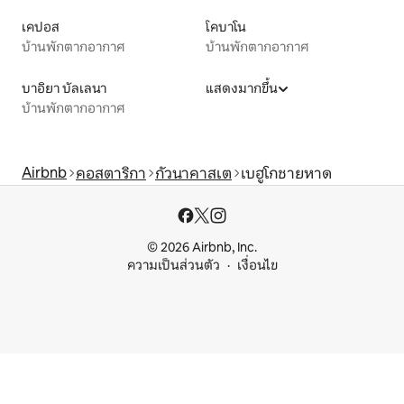
เคปอส
โคบาโน
บ้านพักตากอากาศ
บ้านพักตากอากาศ
บาอิยา บัลเลนา
แสดงมากขึ้น
บ้านพักตากอากาศ
Airbnb
คอสตาริกา
กัวนาคาสเต
เบฮูโกชายหาด
© 2026 Airbnb, Inc.
ความเป็นส่วนตัว
เงื่อนไข