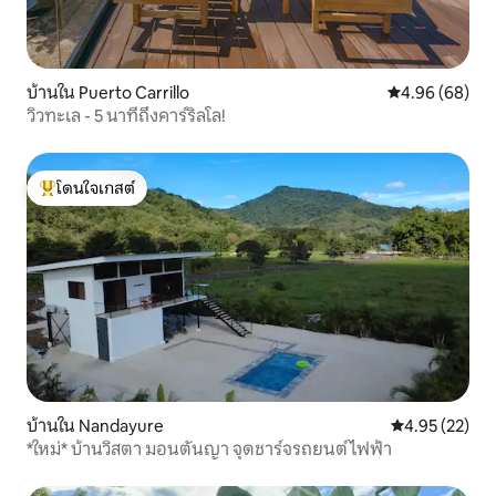
บ้านใน Puerto Carrillo
คะแนนเฉลี่ย 4.9
4.96 (68)
วิวทะเล - 5 นาทีถึงคาร์ริลโล!
โดนใจเกสต์
โดนใจเกสต์ที่สุด
บ้านใน Nandayure
คะแนนเฉลี่ย 4.
4.95 (22)
*ใหม่* บ้านวิสตา มอนตันญา จุดชาร์จรถยนต์ไฟฟ้า