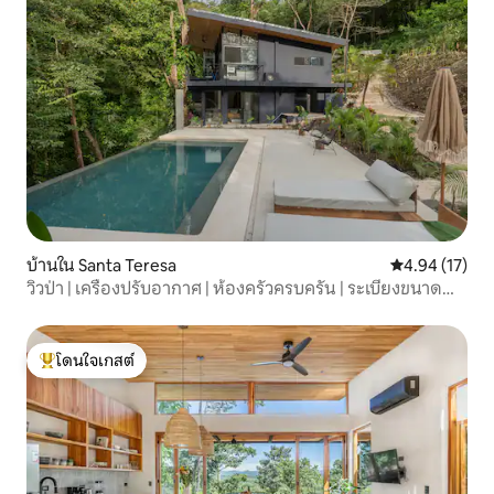
บ้านใน Santa Teresa
คะแนนเฉลี่ย 4.
4.94 (17)
วิวป่า | เครื่องปรับอากาศ | ห้องครัวครบครัน | ระเบียงขนาด
ใหญ่
โดนใจเกสต์
โดนใจเกสต์ที่สุด