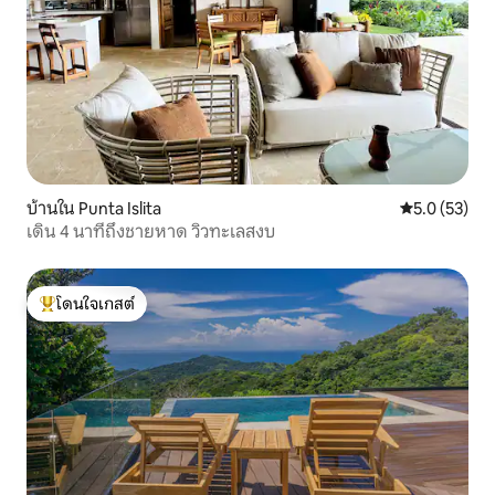
บ้านใน Punta Islita
คะแนนเฉลี่ย 5
5.0 (53)
เดิน 4 นาทีถึงชายหาด วิวทะเลสงบ
โดนใจเกสต์
โดนใจเกสต์ที่สุด