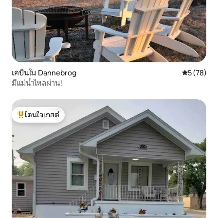
เคบินใน Dannebrog
คะแนนเฉลี่ย
5 (78)
มีแม่น้ำไหลผ่าน!
โดนใจเกสต์
โดนใจเกสต์ที่สุด