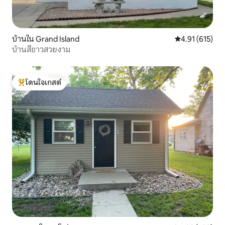
บ้านใน Grand Island
คะแนนเฉลี่ย 4.9
4.91 (615)
บ้านสีขาวสวยงาม
โดนใจเกสต์
โดนใจเกสต์ที่สุด