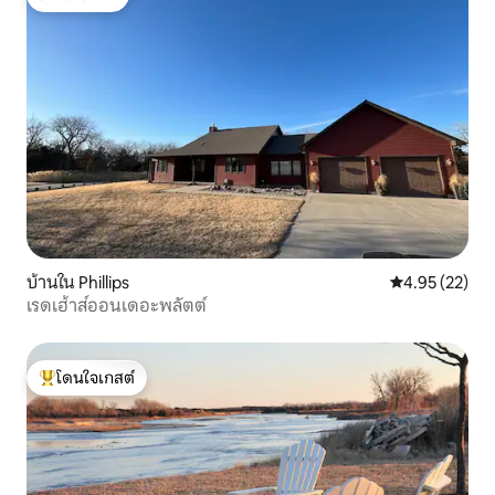
โดนใจเกสต์
บ้านใน Phillips
คะแนนเฉลี่ย 4.
4.95 (22)
เรดเฮ้าส์ออนเดอะพลัตต์
โดนใจเกสต์
โดนใจเกสต์ที่สุด