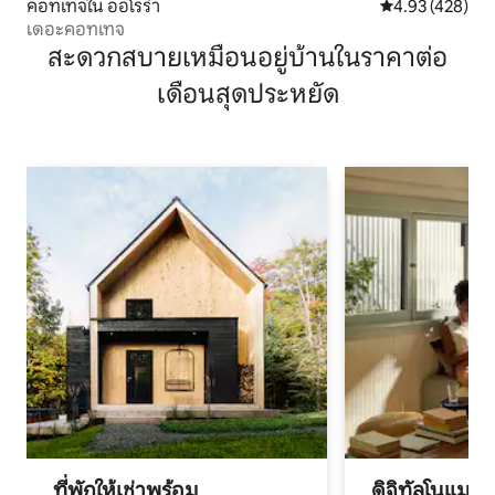
คอทเทจใน ออโรร่า
คะแนนเฉลี่ย 4.9
4.93 (428)
เดอะคอทเทจ
สะดวกสบายเหมือนอยู่บ้านในราคาต่อ
เดือนสุดประหยัด
ที่พักให้เช่าพร้อม
ดิจิทัลโนแมด