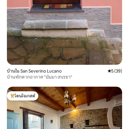
บ้านใน San Severino Lucano
คะแนนเฉลี่ย
5 (39)
บ้านพักตากอากาศ "มัมมา เทเรซา"
โดนใจเกสต์
โดนใจเกสต์ที่สุด