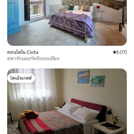
คอนโดใน Civita
คะแนนเฉลี่ย
5 (17)
อพาร์ทเมนท์พร้อมระเบียง
โดนใจเกสต์
โดนใจเกสต์