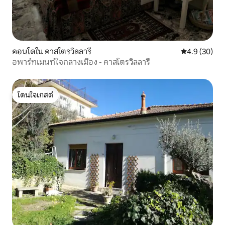
คอนโดใน คาสโตรวิลลารี
คะแนนเฉลี่ย 4
4.9 (30)
อพาร์ทเมนท์ใจกลางเมือง - คาสโตรวิลลารี
โดนใจเกสต์
โดนใจเกสต์