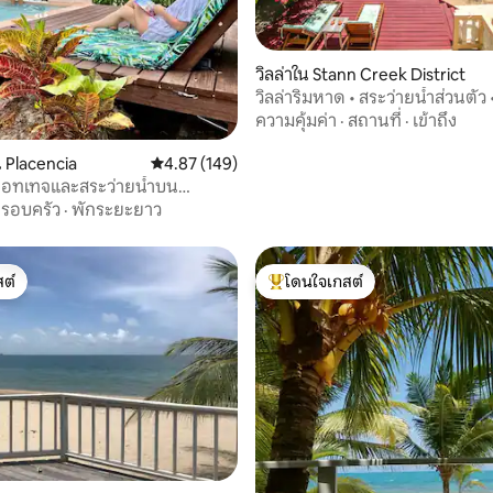
, 3 รีวิว
วิลล่าใน Stann Creek District
วิลล่าริมหาด • สระว่ายน้ำส่วนตัว 
ร้านอาหารได้
ความคุ้มค่า
·
สถานที่
·
เข้าถึง
 Placencia
คะแนนเฉลี่ย 4.87 จาก 5, 149 รีวิว
4.87 (149)
คอทเทจและสระว่ายน้ำบน
ura ใน Placencia
รอบครัว
·
พักระยะยาว
ต์
โดนใจเกสต์
ต์
โดนใจเกสต์ที่สุด