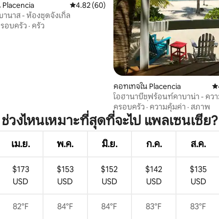
 Placencia
คะแนนเฉลี่ย 4.82 จาก 5, 60 รีวิว
4.82 (60)
านาส - ห้องชุดจังเกิ้ล
รอบครัว
·
ครัว
, 9 รีวิว
คอทเทจใน Placencia
คะ
โอฮานาบีชฟร้อนท์คาบาน่า - ควา
ตัววิวและที่พัก
ครอบครัว
·
ความคุ้มค่า
·
สภาพ
ช่วงไหนเหมาะที่สุดที่จะไป แพลเซนเซีย?
เม.ย.
พ.ค.
มิ.ย.
ก.ค.
ส.ค.
$173
$153
$152
$142
$135
USD
USD
USD
USD
USD
82°F
84°F
84°F
83°F
83°F