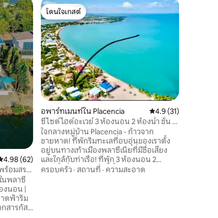
บ้านใน Pl
โดนใจเกสต์
โดนใจ
สระว่ายน้ำ
โดนใจเกสต์
โดนใจเกส
ยินดีต้อน
ที่พักผ่อ
คลองแห่งห
ทะเลสาบเ
แคริบเบี
สถานที่
·
ตกดินที่น่าทึ่ง ทำเลที่ตั้งส
หมู่บ้าน
น่าตื่นตา
ขนาดใหญ่เป
ในอัญมณี
อพาร์ทเมนท์ใน Placencia
คะแนนเฉลี่ย 4.9 จาก 5,
4.9 (31)
ที่กว้าง
ซีไซด์ไฮด์อะเวย์ 3 ห้องนอน 2 ห้องน้ำ ชั้น 2
ผ่อนที่น่
มีความเป็นส่วนตัว
ใจกลางหมู่บ้าน Placencia - ก้าวจาก
ชายหาด! ที่พักริมทะเลที่อบอุ่นของเราตั้ง
อยู่บนทางเท้าเมืองพลาซีเนียที่มีชื่อเสียง
และใกล้กับท่าเรือ! ที่พัก 3 ห้องนอน 2
คะแนนเฉลี่ย 4.98 จาก 5, 62 รีวิว
4.98 (62)
ห้องน้ำที่มีเสน่ห์แห่งนี้ตั้งอยู่ใจกลางหมู่บ้า
ครอบครัว
·
สถานที่
·
ความสะอาด
้ำพร้อมสระ
นพลาซเอนเซีย เป็นสถานที่ที่ผสมผสาน
้ำในพลาซี
ความสะดวกสบายและความสงบอย่างลงตัว
เรามีเครื่องดื่มต้อนรับฟรีที่บาร์ Tiki ใกล้เคียง
 ดาดฟ้าริม
เราใช้สระว่ายน้ำในท้องถิ่น 3 แห่งได้พร้อม
อาหารและเครื่องดื่ม ชายหาดอยู่ห่างออกไป
เบลีซโดย