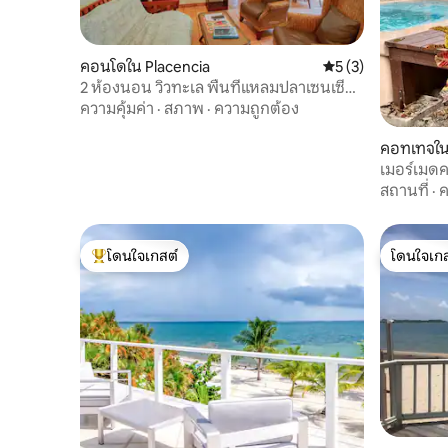
คอนโดใน Placencia
คะแนนเฉลี่ย 5 จาก 5
5 (3)
2 ห้องนอน วิวทะเล พื้นที่แหลมปลาเซนเซีย
เดินไปชายหาดได้
ความคุ้มค่า
·
สภาพ
·
ความถูกต้อง
คอทเทจใน
เมอร์เมด
ชายหาด Az
สถานที่
·
ค
โดนใจเกสต์
โดนใจเกส
โดนใจเกสต์ที่สุด
โดนใจเกส