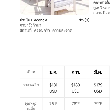
คอทเทจใน
คูลบรีซคาบ
สถานที่
·
ค
บ้านใน Placencia
คะแนนเฉลี่ย 5 จาก 5
5 (9)
คาซารังกัวนา
สถานที่
·
ครอบครัว
·
ความสะอาด
เดือน
ม.ค.
ก.พ.
มี.ค.
ราคาเฉลี่ย
$181
$180
$179
USD
USD
USD
อุณหภูมิ
76°F
78°F
79°F
เฉลี่ย