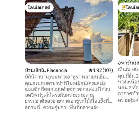
โดนใจเกสต์
โดนใจ
โดนใจเกสต์
โดนใจเกสต
อพาร์ทเมน
เห็นใน HGT
บ้านเล็กใน Placencia
คะแนนเฉลี่ย 4.92 จาก 5, 1
4.92 (107)
นอนขนาดใ
คุณมีชั้น 
บิกินิคาบานาบนหาดอาซูรา พลาเซนเซีย
ทางเหนือของ
WiFi และเครื่องปรับอากาศ
คุณจะชอบคาบาน่าที่ไม่เหมือนใครและโร
นอน 2 ห้อง
แมนติกที่ออกแบบด้วยการตกแต่งเก๋ไก๋แบ
อากาศทั่ว
บดริฟท์วูดให้ตรงกับความงามตาม
อุปกรณ์คร
ความคุ้มค่
ธรรมชาติของชายหาดอาซูระ ไม้เนื้อแข็งที่
กว้างขวาง สระว่ายน้ำและดาดฟ้าอาบแด
จางหายไปตามธรรมชาติถูกใช้ทั่วคาบาน่า
สถานที่
·
ความคุ้มค่า
·
พื้นที่กลางแจ้ง
อยู่ห่างจา
เพื่อสร้างบรรยากาศที่สงบโรแมนติกและ
ทำเลที่เหม
ออร์แกนิก จัดกระเป๋าและจองที่พักกับเรา
3 นาทีถึงทา
แล้วคุณจะหลงรักท่าเรือพาลาปาที่สวยงาม
ประกอบการท
นกต้นปาล์มที่แกว่งไปมาและที่ตั้งของที่พัก
ร้านกาแฟ
ริมชายหาดในป่าของเรา สิ่งอำนวยความ