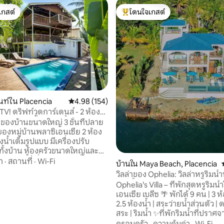
เกสต์
โดนใจเกสต์
์ที่สุด
โดนใจเกสต์ที่สุด
ท์ใน Placencia
คะแนนเฉลี่ย 4.98 จาก 5, 154 รีวิว
4.98 (154)
V! ดริฟท์วูดการ์เดนส์ - 2 ห้อง
07 รีวิว
หญ่พร้อมสระว่ายน้ำ
2 ของบ้านขนาดใหญ่ 3 ชั้นที่ปลาย
หมู่บ้านพลาซิเอนเซีย 2 ห้อง
น้ำเต็มรูปแบบ มีเครื่องปรับ
ทั้งบ้าน ห้องครัวขนาดใหญ่และมี
บครัน พื้นที่ในและนอกที่พัก
า
·
สถานที่
·
Wi-Fi
บ้านใน Maya Beach, Placencia
ด
วิลล่าของ Ophelia: วิลล่าหรูริมน
กดาดฟ้าด้านหลังเพียงไม่กี่ก้าว
ว่ายน้ำส่วนตัว
Ophelia’s Villa – ที่พักสุดหรูริมน
าะสุด เดิน 1 นาทีถึงทะเลสาบ เดิน
เอนเซีย เบลีซ 🌴 พักได้ 9 คน | 3 ห้องนอน |
งเท้าและทะเลที่มีชื่อเสียง ผู้
2.5 ห้องน้ำ | สระว่ายน้ำส่วนตัว |
ัวร์ที่มีรถกอล์ฟให้เช่าอยู่ข้างๆ
สระ | ริมน้ำ ✨ที่พักริมน้ำที่ปราศจากสารกัส
และร้านขายของชำอยู่ตรงข้าม
ซัม✨ เพลิดเพลินกับความงามของ
ครอบครัว
·
ความคุ้มค่า
·
Wi-Fi