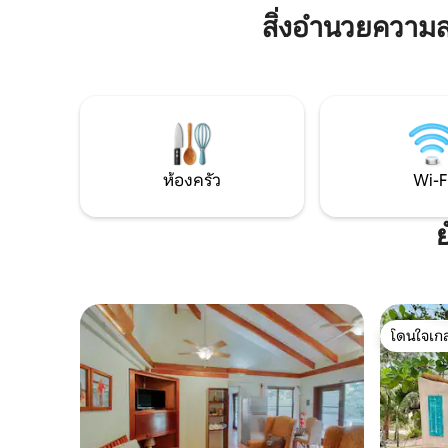
ถนน จักรย
สะดวกฟรี: - จักรยาน - แพดเดิลบอร์ด -
สิ่งอำนวยความ
หรือค่าท
อุปกรณ์นอนเล่น - ที่ก่อกองไฟชายหาด -
เปลญวน - เรือคายัค - เตาบาร์บีคิว - เครื่อง
ชงกาแฟ - Wi-Fi
ห้องครัว
Wi-F
โดนใจเกส
โดนใจเกส