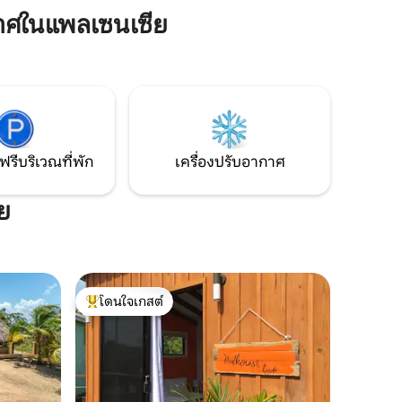
เพียง 200 ฟุต! เรายังมีสมาชิกวีไอพีที่บีชคลับ
กตั้งอยู่
าศในแพลเซนเซีย
พูล รวมถึงบริการรถรับส่งฟรี
บวิวริมน้ำ
ะได้พบกับ
ใน
ข้าชายหาด
ี่ท่อง
ฟรีบริเวณที่พัก
เครื่องปรับอากาศ
ย
โดนใจเกสต์
โดนใจเกสต์ที่สุด