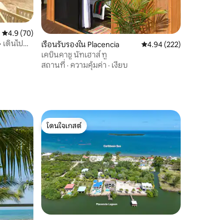
คะแนนเฉลี่ย 4.9 จาก 5, 70 รีวิว
4.9 (70)
• เดินไป
เรือนรับรองใน Placencia
คะแนนเฉลี่ย 4.94 จาก 5, 
4.94 (222)
เคบินคาชู นัทเฮาส์ ทู
สถานที่
·
ความคุ้มค่า
·
เงียบ
โดนใจเกสต์
โดนใจเกสต์