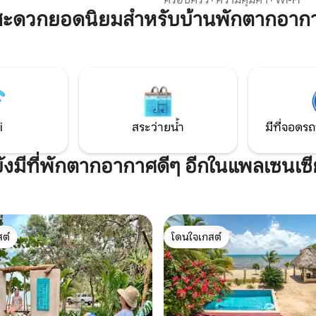
านฟรีและไม่มีค่าบริการ Airbnb
ไม่ต้องกังวลเรื่องสาหร่ายทะเล ที่พั
สะดวกยอดนิยมสำหรับบ้านพักตากอาก
ำความสะอาด!
บนอ่าวพลาซิเอนเซีย เพลิดเพลินกั
พระอาทิตย์ตกดิน และโอกาสที่จ
แมนเนตี ปลาโลมา และนกเขตร้อน ตั้งอยู่
ชุมชนมายาบีช และห่างจากทางเ
ร้านอาหาร บาร์ริมหาด และสถานท
เที่ยวในท้องถิ่นเพียง 300 ยาร์ด
i
สระว่ายน้ำ
มีที่จอดรถ
ยังมีที่พักตากอากาศดีๆ อีกในแพลเซนเซี
ต์
โดนใจเกสต์
ต์
โดนใจเกสต์