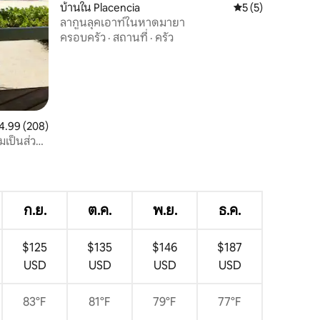
บ้านใน Placencia
คะแนนเฉลี่ย 5 จาก 5
5 (5)
ลากูนลุคเอาท์ในหาดมายา
ครอบครัว
·
สถานที่
·
ครัว
แนนเฉลี่ย 4.99 จาก 5, 208 รีวิว
4.99 (208)
มเป็นส่วน
ก.ย.
ต.ค.
พ.ย.
ธ.ค.
$125
$135
$146
$187
USD
USD
USD
USD
83°F
81°F
79°F
77°F