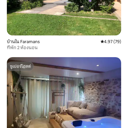
บ้านใน Faramans
คะแนนเฉลี่ย 4.
4.97 (79)
ที่พัก 2 ห้องนอน
ซูเปอร์โฮสต์
ซูเปอร์โฮสต์