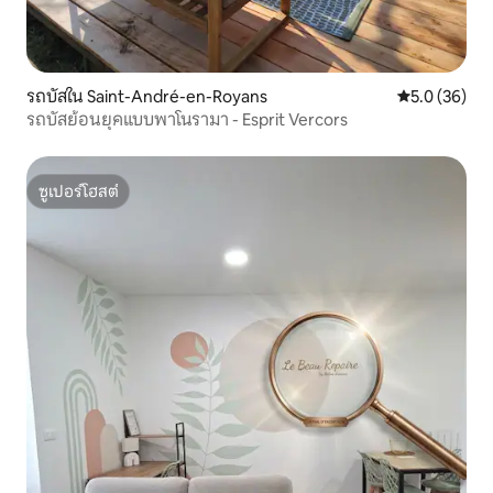
รถบัสใน Saint-André-en-Royans
คะแนนเฉลี่ย 5
5.0 (36)
รถบัสย้อนยุคแบบพาโนรามา - Esprit Vercors
ซูเปอร์โฮสต์
ซูเปอร์โฮสต์