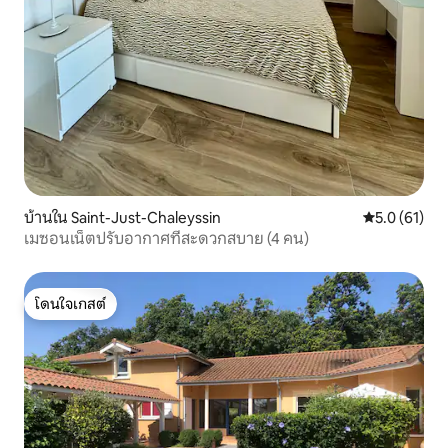
บ้านใน Saint-Just-Chaleyssin
คะแนนเฉลี่ย 5
5.0 (61)
เมซอนเน็ตปรับอากาศที่สะดวกสบาย (4 คน)
โดนใจเกสต์
โดนใจเกสต์