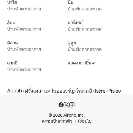
ปารีส
นีซ
บ้านพักตากอากาศ
บ้านพักตากอากาศ
ลียง
มาร์แซย์
บ้านพักตากอากาศ
บ้านพักตากอากาศ
มิลาน
ตูลูซ
บ้านพักตากอากาศ
บ้านพักตากอากาศ
อานซี
แสดงมากขึ้น
บ้านพักตากอากาศ
Airbnb
ฝรั่งเศส
แคว้นออแวร์ญ-โรนาลป์
Isère
Pisieu
© 2026 Airbnb, Inc.
ความเป็นส่วนตัว
เงื่อนไข