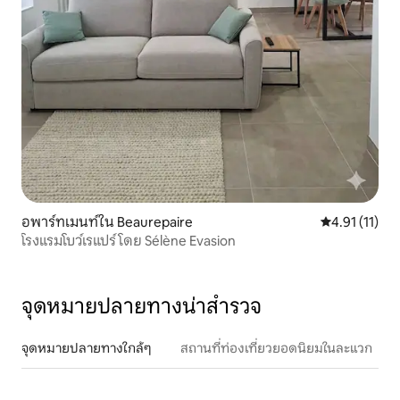
อพาร์ทเมนท์ใน Beaurepaire
คะแนนเฉลี่ย 4.
4.91 (11)
โรงแรมโบว์เรแปร์ โดย Sélène Evasion
จุดหมายปลายทางน่าสำรวจ
จุดหมายปลายทางใกล้ๆ
สถานที่ท่องเที่ยวยอดนิยมในละแวก