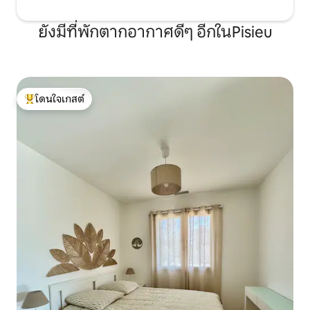
ยังมีที่พักตากอากาศดีๆ อีกในPisieu
โดนใจเกสต์
โดนใจเกสต์ที่สุด