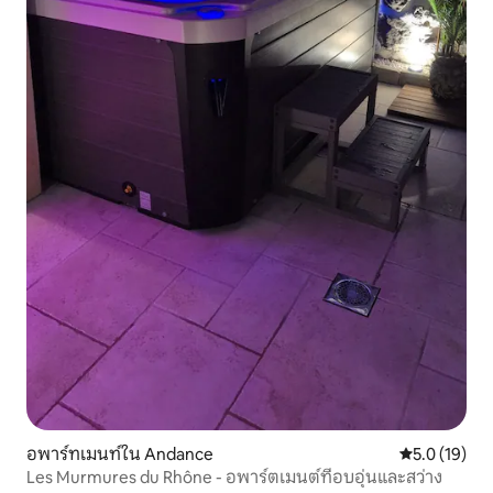
อพาร์ทเมนท์ใน Andance
คะแนนเฉลี่ย 5
5.0 (19)
Les Murmures du Rhône - อพาร์ตเมนต์ที่อบอุ่นและสว่าง