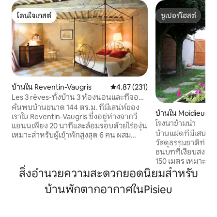
โดนใจเกสต์
ซูเปอร์โฮสต์
โดนใจเกสต์
ซูเปอร์โฮสต์
บ้านใน Reventin-Vaugris
คะแนนเฉลี่ย 4.87 จาก 5, 231 รีวิว
4.87 (231)
Les 3 rêves-ทั้งบ้าน 3 ห้องนอนและที่จอด
รถ
ค้นพบบ้านขนาด 144 ตร.ม. ที่มีเสน่ห์ของ
บ้านใน Moidieu-D
เราใน Reventin-Vaugris ซึ่งอยู่ห่างจากวี
โรงนาข้ามน้ำ
แยนนเพียง 20 นาทีและล้อมรอบด้วยไร่องุ่น
บ้านแฝดที่มีเสน่ห์
เหมาะสำหรับผู้เข้าพักสูงสุด 6 คน ผสม
วัสดุธรรมชาติท่า
ผสานเสน่ห์แบบดั้งเดิมกับความสะดวก
ชนบทที่เงียบสงบมา
สบายที่ทันสมัย มีผนังหินเปิดโล่ง คานไม้
150 เมตร เหมาะสำหร
ห้องนั่งเล่นที่สว่าง ห้องครัวที่มีอุปกรณ์ครบ
จักรยานเสริมสร้าง
สิ่งอำนวยความสะดวกยอดนิยมสำหรับ
ครัน ห้องนอนใหญ่ 2 ห้องนอน และพื้นที่
จัดงานสังสรรค์ส่ว
ทำงาน เพลิดเพลินกับระเบียงส่วนตัวพร้อม
บ้านพักตากอากาศในPisieu
ภูมิภาคของเรา ลียง
บาร์บีคิว ที่จอดรถในบริเวณที่พัก และ
เทศกาลแจ๊ส แบรนด์
บรรยากาศที่เงียบสงบในหุบเขาโรน เหมาะ
เบอร์ลิออซ บนถนน
สำหรับการเข้าพักที่ผ่อนคลายกับครอบครัว
หรือทะเลเมดิเตอร์เ