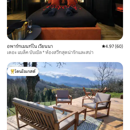
อพาร์ทเมนท์ใน เวียนนา
คะแนนเฉลี่ย 4.
4.97 (60)
เดอะ แบล็ค บับเบิล * ห้องสวีทสุดน่ารักและสปา
โดนใจเกสต์
โดนใจเกสต์ที่สุด