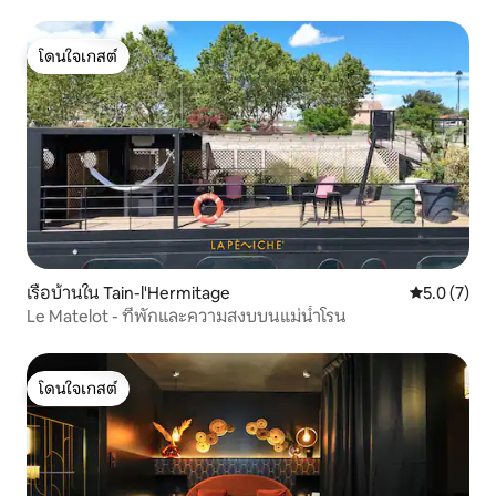
โดนใจเกสต์
โดนใจเกสต์
เรือบ้านใน Tain-l'Hermitage
คะแนนเฉลี่ย 
5.0 (7)
Le Matelot - ที่พักและความสงบบนแม่น้ำโรน
โดนใจเกสต์
โดนใจเกสต์