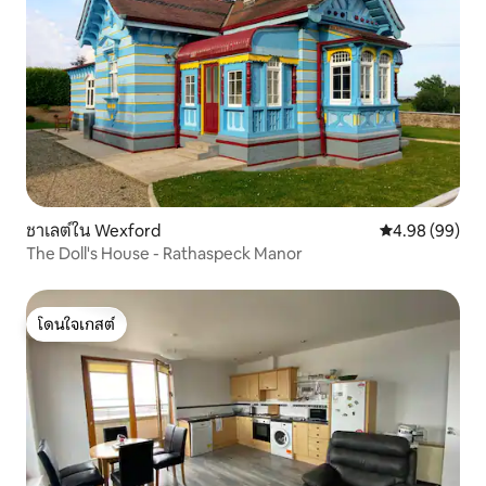
ชาเลต์ใน Wexford
คะแนนเฉลี่ย 4.9
4.98 (99)
The Doll's House - Rathaspeck Manor
โดนใจเกสต์
โดนใจเกสต์