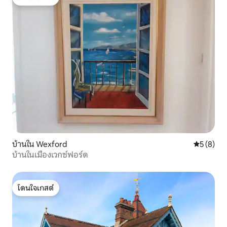
โดนใจเกสต์
บ้านใน Wexford
คะแนนเฉลี่
5 (8)
บ้านในเมืองเวกซ์ฟอร์ด
โดนใจเกสต์
โดนใจเกสต์