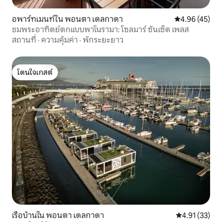
อพาร์ทเมนท์ใน พอนตา เดลกาดา
คะแนนเฉลี่ย 4.
4.96 (45)
ชมพระอาทิตย์ตกแบบพาโนรามา: โซลมาร์ ซันเซ็ต เพลส
สถานที่
·
ความคุ้มค่า
·
พักระยะยาว
โดนใจเกสต์
โดนใจเกสต์
เรือบ้านใน พอนตา เดลกาดา
คะแนนเฉลี่ย 4.
4.91 (33)