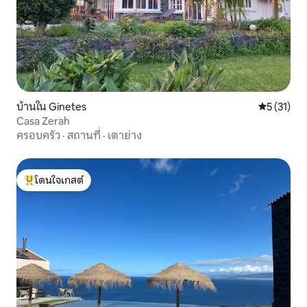
บ้านใน Ginetes
คะแนนเฉลี่ย
5 (31)
Casa Zerah
ครอบครัว
·
สถานที่
·
เตาย่าง
โดนใจเกสต์
โดนใจเกสต์ที่สุด