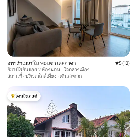
อพาร์ทเมนท์ใน พอนตา เดลกาดา
คะแนนเฉลี่ย
5 (12)
ชิชาร์โรชั้นลอย 2 ห้องนอน – ใจกลางเมือง
สถานที่
·
บริเวณใกล้เคียง
·
เดินสะดวก
โดนใจเกสต์
โดนใจเกสต์ที่สุด