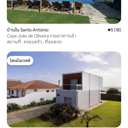
บ้านใน Santo António
คะแนนเฉลี่ย
5 (18)
Casa João de Oliveira รวมอาหารเช้า
สถานที่
·
ครอบครัว
·
ที่จอดรถ
โดนใจเกสต์
โดนใจเกสต์