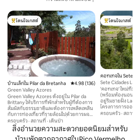
โดนใจเกสต์
โดนใจเกสต์
โดนใจเกสต์ที่สุด
โดนใจเกสต์ที่สุด
คอทเทจใน Sete Ci
Sete Cidades Lake 
บ้านเล็กใน Pilar da Bretanha
คะแนนเฉลี่ย 4.98 จาก 5, 136 รีวิว
4.98 (136)
ทะเลสาบ
'คอทเทจ' ใหม่ที่ม
Green Valley Azores
(พร้อมห้องนอนพร้อ
Green Valley Azores ตั้งอยู่ใน Pilar da
อยู่ริมชายฝั่ง Lag
Brittany ให้บริการที่พักสำหรับผู้ที่ต้องการ
โครงการการออกแบบ
สัมผัสกับธรรมชาติและต้องการเพลิดเพลิน
ออกแบบมาอย่างพิถีพิ
ครอบครัว
·
สถานที่
กับการท่องเที่ยวที่รายล้อมไปด้วยการผจญ
สมบูรณ์แบบในธรรม
ภัยและการค้นพบที่พักให้วิวที่ไม่เหมือนใคร
ครอบครัว
·
สถานที่
·
เดินป่า
รับประโยชน์จากวิวท
และได้รับสิทธิพิเศษเหนือหุบเขาธรรมชาติสี
สิ่งอำนวยความสะดวกยอดนิยมสำหรับ
กูน ตั้งอยู่ในสภาพแ
เขียว กรีนวัลเลย์อยู่ห่างจากเมือง Ponta
เหมือนใครซึ่งมีคว
บ้านพักตากอากาศในPico Vermelho
Delgada 30 กม. The Ferraria Baths,