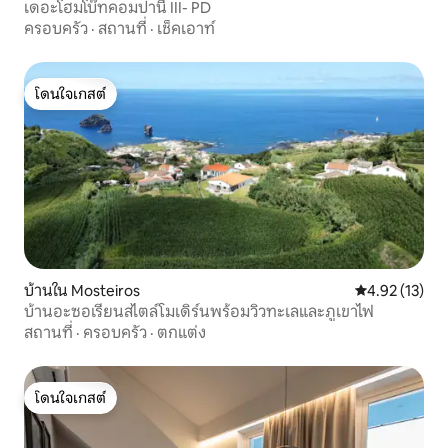
เดอะโฮมโบ๊ทคอมปานี III- PD
ครอบครัว
·
สถานที่
·
เช็คเอาท์
โดนใจเกสต์
โดนใจเกสต์
บ้านใน Mosteiros
คะแนนเฉลี่ย 4.
4.92 (13)
บ้านอะซอเรียนสไตล์โมเดิร์นพร้อมวิวทะเลและภูเขาไฟ
สถานที่
·
ครอบครัว
·
ตกแต่ง
โดนใจเกสต์
โดนใจเกสต์