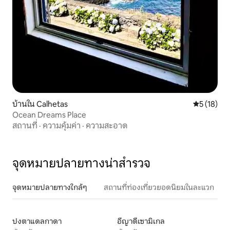
บ้านใน Calhetas
คะแนนเฉลี่ย
5 (18)
Ocean Dreams Place
สถานที่
·
ความคุ้มค่า
·
ความสะอาด
จุดหมายปลายทางน่าสำรวจ
จุดหมายปลายทางใกล้ๆ
สถานที่ท่องเที่ยวยอดนิยมในละแวก
ปงตาแดลกาดา
อีญาดีเซามิเกล