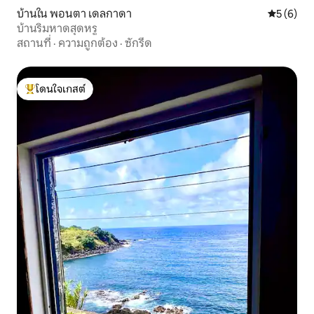
บ้านใน พอนตา เดลกาดา
คะแนนเฉลี่
5 (6)
บ้านริมหาดสุดหรู
สถานที่
·
ความถูกต้อง
·
ซักรีด
โดนใจเกสต์
โดนใจเกสต์ที่สุด