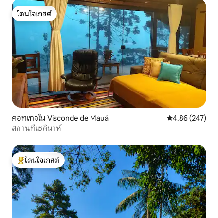
โดนใจเกสต์
โดนใจเกสต์
คอทเทจใน Visconde de Mauá
คะแนนเฉลี่ย 4.86
4.86 (247)
สถานที่เชคินาห์
โดนใจเกสต์
โดนใจเกสต์ที่สุด