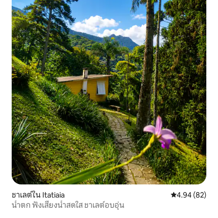
ชาเลต์ใน Itatiaia
คะแนนเฉลี่ย 4.
4.94 (82)
น้ำตก ฟังเสียงน้ำสดใส ชาเลต์อบอุ่น