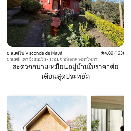
ชาเลต์ใน Visconde de Mauá
คะแนนเฉลี่ย 4.8
4.89 (163)
ชาเลต์: เตาผิงและวิว - 1 กม. จากใจกลางมาริงกา
สะดวกสบายเหมือนอยู่บ้านในราคาต่อ
เดือนสุดประหยัด