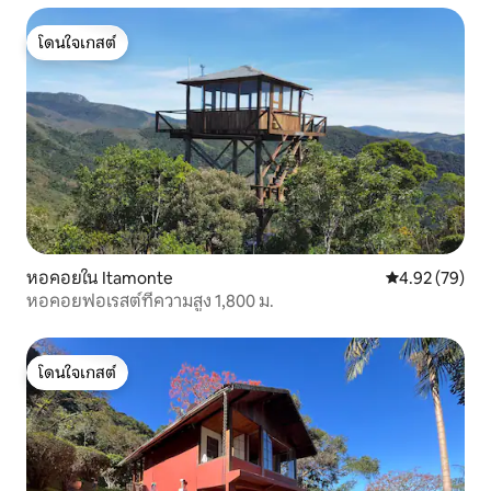
โดนใจเกสต์
โดนใจเกสต์
หอคอยใน Itamonte
คะแนนเฉลี่ย 4.
4.92 (79)
หอคอยฟอเรสต์ที่ความสูง 1,800 ม.
โดนใจเกสต์
โดนใจเกสต์