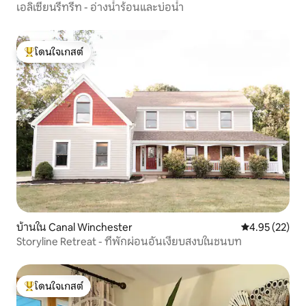
เอลิเซียนรีทรีท - อ่างน้ำร้อนและบ่อน้ำ
โดนใจเกสต์
โดนใจเกสต์ที่สุด
บ้านใน Canal Winchester
คะแนนเฉลี่ย 4.
4.95 (22)
Storyline Retreat - ที่พักผ่อนอันเงียบสงบในชนบท
โดนใจเกสต์
โดนใจเกสต์ที่สุด