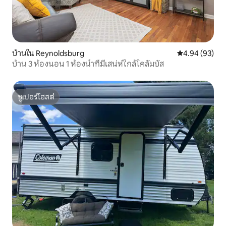
บ้านใน Reynoldsburg
คะแนนเฉลี่ย 4.
4.94 (93)
บ้าน 3 ห้องนอน 1 ห้องน้ำที่มีเสน่ห์ใกล้โคลัมบัส
ซูเปอร์โฮสต์
ซูเปอร์โฮสต์