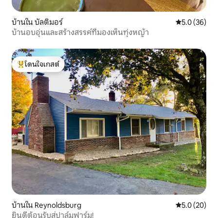
บ้านใน บัลติมอร์
คะแนนเฉลี่ย 5
5.0 (36)
บ้านอบอุ่นและสร้างสรรค์ที่มองเห็นทุ่งหญ้า
โดนใจเกสต์
โดนใจเกสต์ที่สุด
บ้านใน Reynoldsburg
คะแนนเฉลี่ย 5
5.0 (20)
ยินดีต้อนรับสู่ปาล์มฟาร์ม!