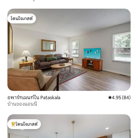
โดนใจเกสต์
โดนใจเกสต์
อพาร์ทเมนท์ใน Pataskala
คะแนนเฉลี่ย 4.
4.95 (84)
บ้านของแอนนี่
โดนใจเกสต์
โดนใจเกสต์ที่สุด