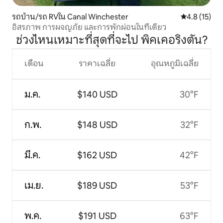
รถบ้าน/รถ RVใน Canal Winchester
คะแนนเฉลี่ย 4
4.8 (15)
อิสรภาพ การผจญภัย และการพักผ่อนในที่เดียว
ช่วงไหนเหมาะที่สุดที่จะไป พิคเคอริงตัน?
เดือน
ราคาเฉลี่ย
อุณหภูมิเฉลี่ย
ม.ค.
$140 USD
30°F
ก.พ.
$148 USD
32°F
มี.ค.
$162 USD
42°F
เม.ย.
$189 USD
53°F
พ.ค.
$191 USD
63°F