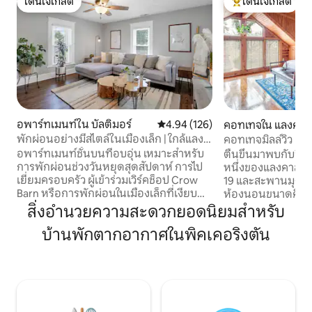
โดนใจเกสต์
โดนใจเกสต์
โดนใจเกสต์
โดนใจเกสต์ที่สุด
อพาร์ทเมนท์ใน บัลติมอร์
คะแนนเฉลี่ย 4.94 จาก 5, 126 รีวิว
4.94 (126)
คอทเทจใน แลงคาส
พักผ่อนอย่างมีสไตล์ในเมืองเล็ก | ใกล้แลง
คอทเทจมิลล์วิว | ลอ
แคสเตอร์
ลล์ส
อพาร์ทเมนท์ชั้นบนที่อบอุ่น เหมาะสำหรับ
ตื่นขึ้นมาพบกับวิวท
การพักผ่อนช่วงวันหยุดสุดสัปดาห์ การไป
หนึ่งของแลงคาสเตอ
เยี่ยมครอบครัว ผู้เข้าร่วมเวิร์คช็อป Crow
19 และสะพานมุงหลั
Barn หรือการพักผ่อนในเมืองเล็กที่เงียบ
ห้องนอนขนาดคิงไ
สงบใกล้กับแลงแคสเตอร์ ทะเลสาบบัคอาย
Rockmill Cottage เ
สิ่งอำนวยความสะดวกยอดนิยมสำหรับ
และโคลัมบัส เพลิดเพลินกับอพาร์ทเมนท์
นอนที่สร้างขึ้นจากง
บ้านพักตากอากาศในพิคเคอริงตัน
ส่วนตัวเต็มรูปแบบ 1 ห้องนอน/1 ห้องน้ำ
บรรยากาศอบอุ่นแล
พร้อม Wi-Fi ที่เร็ว พื้นที่ทำงาน สมาร์ททีวี
คอทเทจแห่งนี้ตั้งอ
ห้องครัวเต็มรูปแบบ มุมกาแฟ เช็คอินด้วย
ระหว่างใจกลางเมืองโ
ตนเอง และที่จอดรถฟรี โปรดทราบว่านี่เป็น
ถ้ำและน้ำตกของอุท
อพาร์ทเมนท์ดูเพล็กซ์บนชั้น 2 มีบันไดชัน
(แต่ละแห่งอยู่ห่า
และต้องผ่านห้องนอนเพื่อเข้าห้องน้ำ เงียบ
เป็นที่พักอันเหมา