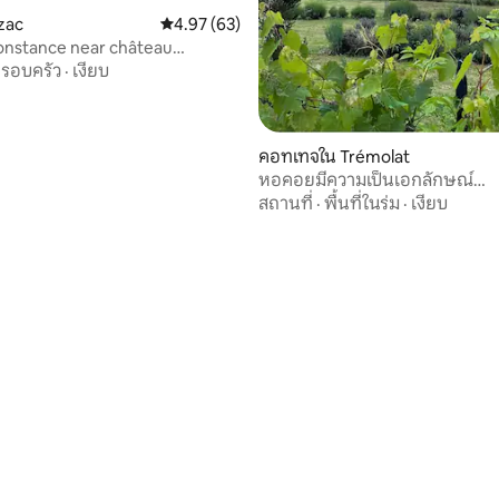
, 4 รีวิว
zac
คะแนนเฉลี่ย 4.97 จาก 5, 63 รีวิว
4.97 (63)
onstance near château
sac
รอบครัว
·
เงียบ
คอทเทจใน Trémolat
หอคอยมีความเป็นเอกลักษณ์
Perigourdine Dovecot
สถานที่
·
พื้นที่ในร่ม
·
เงียบ