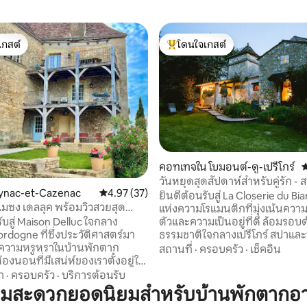
เกสต์
โดนใจเกสต์
์ที่สุด
โดนใจเกสต์ที่สุด
คอทเทจใน โบมอนต์-ดู-เปรีโกร์
ค
วันหยุดสุดสัปดาห์สำหรับคู่รัก -
eynac-et-Cazenac
คะแนนเฉลี่ย 4.97 จาก 5, 37 รีวิว
4.97 (37)
ซาวน่าส่วนตัวในเปรีโกอร์
ยินดีต้อนรับสู่ La Closerie du Bi
! เมซง เดลลุค พร้อมวิวสวยสุด
แห่งความโรแมนติกที่มุ่งเน้นความ
ตัวและความเป็นอยู่ที่ดี ล้อมรอบ
ับสู่ Maison Delluc ใจกลาง
ธรรมชาติใจกลางเปรีโกร์ สปาและซาวน่า
rdogne ที่ซึ่งประวัติศาสตร์มา
ส่วนตัว โรงภาพยนตร์ในบ้าน บรร
ความหรูหราในบ้านพักตาก
สถานที่
·
ครอบครัว
·
เช็คอิน
เป็นส่วนตัว อบอุ่น และแท้จริง ธร
องนอนที่มีเสน่ห์ของเราตั้งอยู่ใน
เขียวชอุ่ม และบรรยากาศรอบตัวที
Beynac-et-Cazenac ยุคกลางของ
า
·
ครอบครัว
·
บริการต้อนรับ
สงบ... สำหรับการพักผ่อนสำหรับค
ามสะดวกยอดนิยมสำหรับบ้านพักตากอ
ใต้สัญลักษณ์ของการผ่อนคลาย
งเราซึ่งเป็นอัญมณีสมัยศตวรรษที่