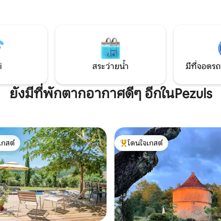
สนิทสนม การเข้าพักที่จะทำให้ผู้ที่ชื่นชอบ
ับการบูรณะอย่างพิถีพิถันตั้งอยู่
หินโบราณ หมู่บ้านแท้ ๆ การเดิน
บ้านที่สวยที่สุดแห่งหนึ่งของ
และภูมิทัศน์ในชนบทรู้สึกพึงพอใ
ป็นครั้งแรกในปี 2024 เราขอเชิญ
ดินทางก้าวเข้าสู่ยุคที่ผ่านไปแล้ว
์เหนือกาลเวลาผสมผสานกับความ
ยร่วมสมัย
i
สระว่ายน้ำ
มีที่จอดรถ
ยังมีที่พักตากอากาศดีๆ อีกในPezuls
เกสต์
โดนใจเกสต์
์ที่สุด
โดนใจเกสต์ที่สุด