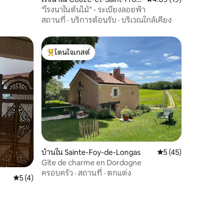
t
“โรงนาในต้นไม้” - ระเบียงลอยฟ้า
สถานที่
·
บริการต้อนรับ
·
บริเวณใกล้เคียง
โดนใจเกสต์
โดนใจเกสต์ที่สุด
บ้านใน Sainte-Foy-de-Longas
คะแนนเฉลี่ย 5 จาก 5,
5 (45)
Gîte de charme en Dordogne
ครอบครัว
·
สถานที่
·
ตกแต่ง
คะแนนเฉลี่ย 5 จาก 5, 4 รีวิว
5 (4)