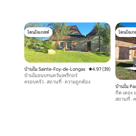
โดนใจเกสต์
โดนใจเกส
โดนใจเกสต์
โดนใจเกส
บ้านใน Sainte-Foy-de-Longas
คะแนนเฉลี่ย 4.97 จาก 5, 
4.97 (39)
บ้านในชนบทแคว้นเพรีกอร์
ครอบครัว
·
สถานที่
·
ความถูกต้อง
บ้านใน Pa
กีต เดอะ 
โตน 6 คน
สถานที่
·
ค