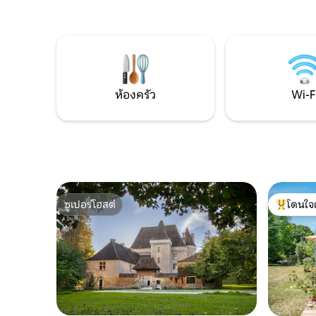
17 ที่ได้ร
ลักษณะแบบดั้งเดิมเข้ากับความสะดวก
ใจกลางหมู่
สบายที่ทันสมัย ทั้งหมดนี้อยู่ในบรรยากาศที่
ฝรั่งเศส เ
ผ่อนคลาย อยู่ใกล้กับ Sarlat, Domme,
ชวนให้นักเ
Beynac และอีกมากมาย เป็นที่พักที่เหมาะ
ซึ่งเสน่ห
สำหรับการพักผ่อนสุดโรแมนติกหรือการ
สะดวกสบา
พักผ่อนแบบครอบครัว
ห้องครัว
Wi-F
ซูเปอร์โฮสต์
โดนใจ
ซูเปอร์โฮสต์
โดนใจเกสต