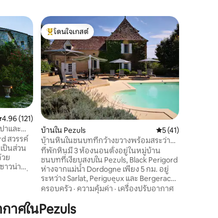
บ้านใน Va
โดนใจเกสต์
โดนใจ
eau
กีตูเพรีกูร
โดนใจเกสต์ที่สุด
โดนใจเกส
บ้าน Peri
พักผ่อนสุ
Sainte Al
นี้จะมีสว
รถหน้าบ้า
สถานที่
·
หมู่บ้านอย
สะอาด
ร้านเบเกอ
ขนาดใหญ่
ะแนนเฉลี่ย 4.96 จาก 5, 121 รีวิว
4.96 (121)
ผม ธนาคาร 
 สปาและ
บ้านใน Pezuls
คะแนนเฉลี่ย 5 จาก 5,
5 (41)
ปราสาท ต
ard สวรรค์
ยินดีต้อน
บ้านหินในชนบทที่กว้างขวางพร้อมสระว่าย
เป็นส่วน
น้ำส่วนตัว
ที่พักหินมี 3 ห้องนอนตั้งอยู่ในหมู่บ้าน
ด้วย
ชนบทที่เงียบสงบใน Pezuls, Black Perigord
ห่างจากแม่น้ำ Dordogne เพียง 5 กม. อยู่
ยากาศที่
ระหว่าง Sarlat, Perigueux และ Bergerac
รมชาติ
และเข้าถึง Dordogne ทั้งหมดได้อย่าง
ครอบครัว
·
ความคุ้มค่า
·
เครื่องปรับอากาศ
่เงียบ
ง่ายดาย มีสระว่ายน้ำอุ่นส่วนตัวระเบียง
ู่รักภาย
ากาศในPezuls
ขนาดใหญ่พื้นที่กว้างขวางกว่า 2 เอเคอร์
และความ
(บางส่วนเป็นไม้) ให้ผู้เข้าพักใช้งานและมี