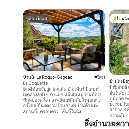
ซูเปอร์โฮสต์
โดนใจ
ซูเปอร์โฮสต์
โดนใจเกสต
บ้านใน La Roque-Gageac
ที่พักใหม่
ใหม่
บ้านใน B
La Coquette
ที่พักใหม่
ยินดีต้อนรับสู่ลาโคแค็ต บ้านหินที่มีเสน่ห์
วิเศษ
ยินดีต้อนร
ใจกลางลาโรค-กาแชก หนึ่งในหมู่บ้านที่สวย
ภูมิภาค Do
ที่สุดของฝรั่งเศส เพลิดเพลินกับวิวหุบเขาด
บรรจบกับ
อร์โดญ์อันงดงาม ร้านกาแฟ ร้านค้า และ
อากาศ 3 ห้
การเดินเลียบแม่น้ำที่อยู่ใกล้เคียง จากบ้านดู
สถานที่
·
ครอบครัว
·
พื้นที่ในร่ม
หมู่บ้าน 
ความคุ้มค่
บอลลูนลมร้อนในยามรุ่งอรุณและ
ฝรั่งเศส สัมผัสบ้านพักตากอากาศที่เพิ่งเปิด
สิ่งอำนวยคว
เพลิดเพลินกับพระอาทิตย์ตกในยามเย็น
ตัวใหม่ขอ
บ้านที่อบอุ่นและน่าอยู่แห่งนี้ผสมผสาน