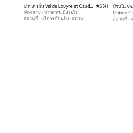
ปราสาทใน Val de Louyre et Caude
คะแนนเฉลี่ย 5 จาก 5
5 (4)
บ้านใน Vé
au
ห้องยาม - ปราสาทแซ็ง โมรีซ
Maison C
Marqueys
สถานที่
·
บริการต้อนรับ
·
สภาพ
สถานที่
·
ค