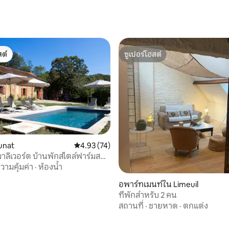
ต์
ซูเปอร์โฮสต์
ต์
ซูเปอร์โฮสต์
39 รีวิว
unat
คะแนนเฉลี่ย 4.93 จาก 5, 74 รีวิว
4.93 (74)
มาลิเวอร์ต บ้านพักสไตล์ฟาร์มส
วามคุ้มค่า
·
ห้องน้ำ
อพาร์ทเมนท์ใน Limeuil
ที่พักสำหรับ 2 คน
สถานที่
·
ชายหาด
·
ตกแต่ง