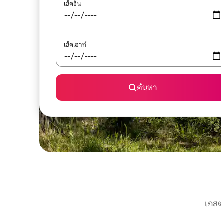
เช็คอิน
เช็คเอาท์
ค้นหา
เกสต