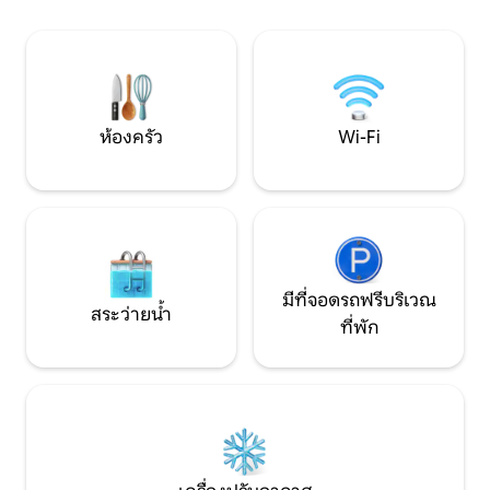
เพื่อนๆที่กำลังมอง
สำหรับรถยนต์ 1 คันและจักรยาน 2 คัน ครัว
จดจำ จองตอนนี้เพื่อการผสมผสานระหว่าง
แบบแยกส่วนพร้อมสิ่งอำนวยความสะดวก
ความสะดวกสบายแ
ล่าสุด น้ำร้อนแรงดันสูงตลอด 24 ชั่วโมงทุก
วัน ทีวีขนาด 55 นิ้ว เน็ตฟลิกซ์ พรไม์ / เคเบิล
ทีวี HD พร้อมระบบสำรองไฟฟ้า
ห้องครัว
Wi-Fi
มีที่จอดรถฟรีบริเวณ
สระว่ายน้ำ
ที่พัก