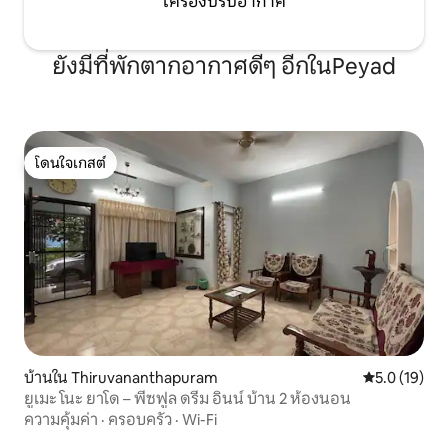
เครื่องปรับอากาศ
ยังมีที่พักตากอากาศดีๆ อีกในPeyad
โดนใจเกสต์
โดนใจเกสต์
บ้านใน Thiruvananthapuram
คะแนนเฉลี่ย 5
5.0 (19)
ยูเมะ โนะ ยาโด – พีซฟูล ดรีม อินน์ บ้าน 2 ห้องนอน
ความคุ้มค่า
·
ครอบครัว
·
Wi-Fi