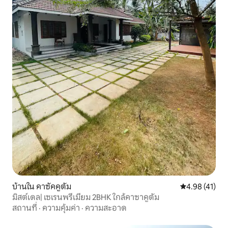
บ้านใน คาซัคคูตัม
คะแนนเฉลี่ย 4.
4.98 (41)
มิสต์เดล| เซเรนพรีเมียม 2BHK ใกล้คาซาคูตัม
สถานที่
·
ความคุ้มค่า
·
ความสะอาด