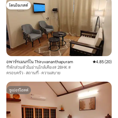
โดนใจเกสต์
โดนใจเกสต์
อพาร์ทเมนท์ใน Thiruvananthapuram
คะแนนเฉลี่ย 4.
4.85 (20)
ที่พักส่วนตัวในย่านใกล้เคียง# 2BHK #
ครอบครัว
·
สถานที่
·
ความสบาย
ซูเปอร์โฮสต์
ซูเปอร์โฮสต์