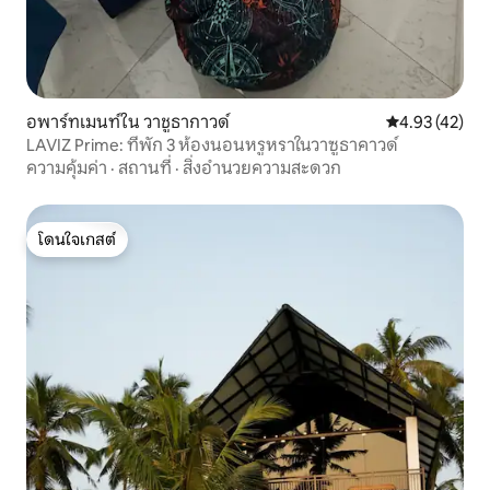
อพาร์ทเมนท์ใน วาชูธากาวด์
คะแนนเฉลี่ย 4.
4.93 (42)
LAVIZ Prime: ที่พัก 3 ห้องนอนหรูหราในวาซูธาคาวด์
ความคุ้มค่า
·
สถานที่
·
สิ่งอำนวยความสะดวก
โดนใจเกสต์
โดนใจเกสต์