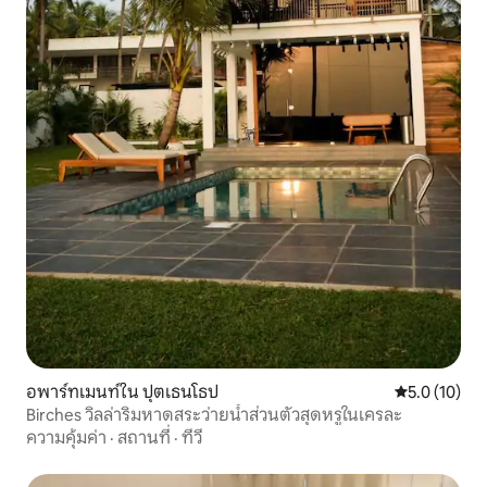
อพาร์ทเมนท์ใน ปุตเธนโธป
คะแนนเฉลี่ย 5
5.0 (10)
Birches วิลล่าริมหาดสระว่ายน้ำส่วนตัวสุดหรูในเครละ
ความคุ้มค่า
·
สถานที่
·
ทีวี