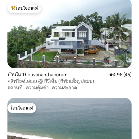
โดนใจเกสต์
โดนใจเกสต์ที่สุด
บ้านใน Thiruvananthapuram
คะแนนเฉลี่ย 4.
4.96 (45)
คลิฟไซด์เฮเวน @ ทีวีเอ็ม (ที่พักเต็มรูปแบบ)
สถานที่
·
ความคุ้มค่า
·
ความสะอาด
โดนใจเกสต์
โดนใจเกสต์