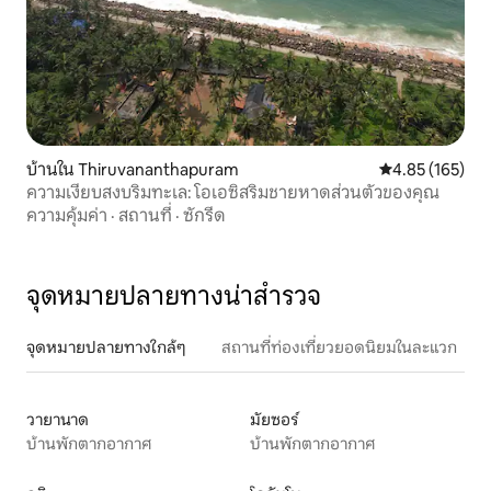
บ้านใน Thiruvananthapuram
คะแนนเฉลี่ย 4.8
4.85 (165)
ความเงียบสงบริมทะเล: โอเอซิสริมชายหาดส่วนตัวของคุณ
ความคุ้มค่า
·
สถานที่
·
ซักรีด
จุดหมายปลายทางน่าสำรวจ
จุดหมายปลายทางใกล้ๆ
สถานที่ท่องเที่ยวยอดนิยมในละแวก
วายานาด
มัยซอร์
บ้านพักตากอากาศ
บ้านพักตากอากาศ