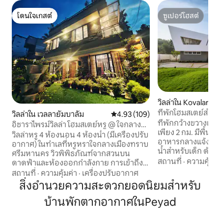
โดนใจเกสต์
ซูเปอร์โฮสต์
โดนใจเกสต์
ซูเปอร์โฮสต์
วิลล่าใน Kovalam
ที่พักโฮมสเตย์สำหร
วิลล่าใน เวลลายัมบาลัม
คะแนนเฉลี่ย 4.93 จาก 5, 109 รีวิว
4.93 (109)
ใกล้หาดโควาลัม
ที่พักกว้างขวางแห่ง
อิชาราไพรม์วิลล่า โฮมสเตย์หรู @ ใจกลาง
เพียง 2 กม. มีพื้นท
เมือง
วิลล่าหรู 4 ห้องนอน 4 ห้องน้ำ (มีเครื่องปรับ
อาหารกลางแจ้งต้นไ
อากาศ) ในทำเลที่หรูหราใจกลางเมืองทราบ
น้ำสำหรับเด็ก ด้านใ
ศรีมหานคร วิวพิพิธภัณฑ์จากสวนบน
แสงสว่างเพียงพอพร้
สถานที่
·
ความคุ้มค่
ดาดฟ้าและห้องออกกำลังกาย การเข้าถึง
รับประทานอาหารที่
ถนนสายหลักด้วยอินเทอร์เน็ตความเร็วสูง
สถานที่
·
ความคุ้มค่า
·
เครื่องปรับอากาศ
ห้องสวีทหลักมีอ่าง
วิลล่ากันเสียงที่มีห้องสุขาในตัว 5 ห้อง เมื่อ
สิ่งอำนวยความสะดวกยอดนิยมสำหรับ
พักผ่อนที่ดีที่สุ
จอง ผู้เข้าพัก 2 คนจะได้รับ 1 ห้องผู้เข้าพัก 4
ตั้งอยู่ในทำเลที่ส
บ้านพักตากอากาศในPeyad
คนจะได้รับ 2 ห้องผู้เข้าพัก 6 คนจะได้รับ 3
ถึงชายหาดและสถานท
ห้องและมีผู้เข้าพักเพียง 8 คนขึ้นไปจะได้รับ
สวรรค์แห่งนี้เหมา
วิลล่าทั้งหลัง 4 ห้อง ที่จอดรถมีหลังคา