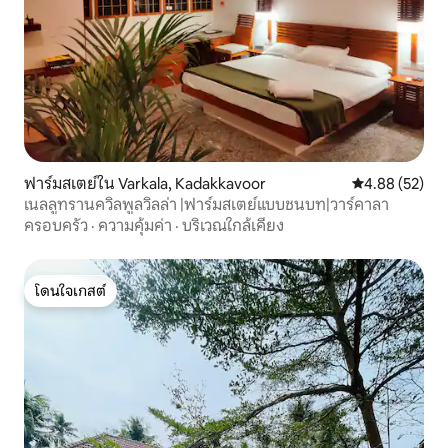
ฟาร์มสเตย์ใน Varkala, Kadakkavoor
คะแนนเฉลี่ย 4.
4.88 (52)
เนลลูทรานควิลพูลวิลล่า |ฟาร์มสเตย์แบบชนบท|วาร์คาลา
ครอบครัว
·
ความคุ้มค่า
·
บริเวณใกล้เคียง
โดนใจเกสต์
โดนใจเกสต์