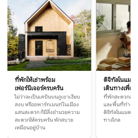
ที่พักให้เช่าพร้อม
ดิจิทัลโนแมด
เฟอร์นิเจอร์ครบครัน
เดินทางเพื่อ
ไม่ว่าจะเป็นเคบินบนภูเขาเงียบ
ที่พักสะดวกสบา
สงบ หรืออพาร์ทเมนท์ในเมือง
และพื้นที่ทำงา
แสนสะดวก ก็มีสิ่งอำนวยความ
ดิจิทัลโนแมดแ
สะดวกให้ครบครัน พักสบาย
ทางไกล
เหมือนอยู่บ้าน