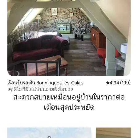
เรือนรับรองใน Bonningues-lès-Calais
คะแนนเฉลี่ย 4.9
4.94 (199)
สตูดิโอที่มีเสน่ห์บนชายฝั่งโอปอล
สะดวกสบายเหมือนอยู่บ้านในราคาต่อ
เดือนสุดประหยัด