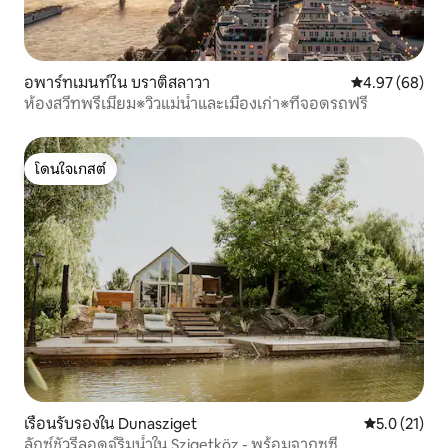
อพาร์ทเมนท์ใน บราติสลาวา
คะแนนเฉลี่ย 4.
4.97 (68)
ห้องสวีทพรีเมียม※วิวแม่น้ำและเมืองเก่า※ที่จอดรถฟรี
โดนใจเกสต์
โดนใจเกสต์
เรือนรับรองใน Dunasziget
คะแนนเฉลี่ย 5
5.0 (21)
ลักซ์ชัวรีลอดจ์ริมน้ำใน Szigetköz - พร้อมจากุซซี่