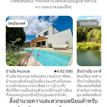
เกสต์เห็นพ้อง: ที่พักเหล่านี้ได้รับคะแนนสูงด้านทำเล
ความสะอาด และอื่นๆ
โดนใจเกสต์
ซูเปอร์โฮสต์
โดนใจเกสต์
ซูเปอร์โฮสต์
บ้านใน Pezinok
คะแนนเฉลี่ย 4.92 จาก 5, 108 รีวิว
4.92 (108)
เรือบ้านใน บราติสล
บ้านใน Pezinok พร้อมสระว่ายน้ำบราติสลา
ใหม่เอี่ยม WiFi เค
วา
อาบแดด วิวกว้าง บา
บ้านของฉันตั้งอยู่ในเมือง beutifull ในระยะ
เรือบ้านใหม่เอี่ยม
ทางเล็กน้อยจากบราติสลาวา (20 นาที)
เงียบสงบที่เต็มไ
พื้นที่มีความเป็นส่วนตัวมากมีบ้านสร้างใหม่
สำหรับการพักผ่อนก
ทั้งหมดอยู่รอบๆใกล้ไร่องุ่นและป่าใกล้ๆ
ฝูง เพลิดเพลินกับ
เหมาะสำหรับ 6 คน พื้นที่ชั้นล่างประกอบ
ให้อาหารเป็ด เล่น
สิ่งอำนวยความสะดวกยอดนิยมสำหรับ
ด้วยพื้นที่นั่งเล่นเปิดโล่งขนาดใหญ่หนึ่งห้อง
ผ่อนในห้องนั่งเล่นที่