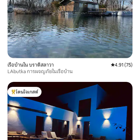
เรือบ้านใน บราติสลาวา
คะแนนเฉลี่ย 4.
4.91 (75)
LAbutka การผจญภัยในเรือบ้าน
โดนใจเกสต์
โดนใจเกสต์ที่สุด