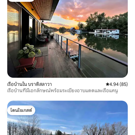
โดนใจเกสต์
เรือบ้านใน บราติสลาวา
คะแนนเฉลี่ย 4.
4.94 (85)
เรือบ้านที่มีเอกลักษณ์พร้อมระเบียงอาบแดดและเรือแคนู
โดนใจเกสต์
โดนใจเกสต์