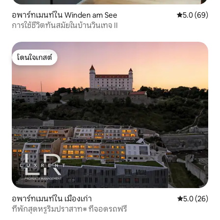
อพาร์ทเมนท์ใน Winden am See
คะแนนเฉลี่ย 5
5.0 (69)
การใช้ชีวิตทันสมัยในบ้านวินเทจ II
โดนใจเกสต์
โดนใจเกสต์
อพาร์ทเมนท์ใน เมืองเก่า
คะแนนเฉลี่ย 5
5.0 (26)
ที่พักสุดหรูริมปราสาท※ ที่จอดรถฟรี