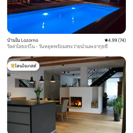
บ้านใน Lozorno
คะแนนเฉลี่ย 4.
4.99 (74)
วิลล่าโลซอร์โน - วันหยุดพร้อมสระว่ายน้ำและจากุซซี่
โดนใจเกสต์
โดนใจเกสต์ที่สุด