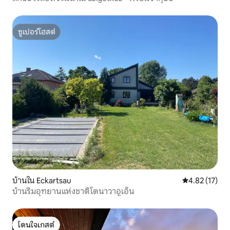
ซูเปอร์โฮสต์
ซูเปอร์โฮสต์
บ้านใน Eckartsau
คะแนนเฉลี่ย 4.
4.82 (17)
บ้านริมอุทยานแห่งชาติโดนาวาอูเอ็น
โดนใจเกสต์