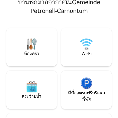
บ้านพักตากอากาศในGemeinde
พร้อมโซฟาขนาดใหญ่โทรทัศน์และห้องครัว
100 ตร.ม. - ห้องคร
พร้อมอุปกรณ์ทั้งหมดเครื่องล้างจานตู้เย็น
(Expresso Tchibo เคร
Petronell-Carnuntum
เตาอบไมโครเวฟและเครื่องใช้ไฟฟ้าทั้งหมด
Wi-Fi ความเร็วสูงฟ
ที่จำเป็น ชั้นบนมีห้องนอนขนาดใหญ่ 3 ห้อง
(เน็ตฟลิกซ์, ไพรม์วิด
ทุกห้องนอนมีสมาร์ททีวี ห้องน้ำ 1 ห้อง
ที่จอดรถฟรี (ไม่เกิน
พร้อมอ่างอาบน้ำฝักบัวโถสุขภัณฑ์และ
อากาศ - เตาบาร์บีคิว
เครื่องซักผ้า บ้านนี้เหมาะสำหรับครอบครัว
เครื่องนอน ของใช้ใ
ขนาดใหญ่กลุ่มคนคู่รักหรือนักเดินทางคน
เดียวสำหรับวันหยุดหรือการเดินทางเพื่อ
ธุรกิจเหมาะสำหรับการเข้าพัก 2 -3 วันและ
การเข้าพักระยะยาว ด้านนอกมีสวนขนาด
ห้องครัว
Wi-Fi
ใหญ่พร้อมสระว่ายน้ำขนาดเล็กลานขนาด
ใหญ่พร้อมเตาย่างบาร์บีคิวพื้นที่นั่งเล่นที่น่า
รักสำหรับวันฤดูร้อน
มีที่จอดรถฟรีบริเวณ
สระว่ายน้ำ
ที่พัก