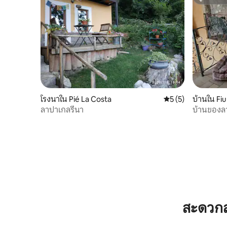
ซูเปอร์โฮ
โรงนาใน Pié La Costa
คะแนนเฉลี่ย 5 จาก 5
5 (5)
บ้านใน Fi
ลาปาเกลรีนา
บ้านของล
สะดวกส