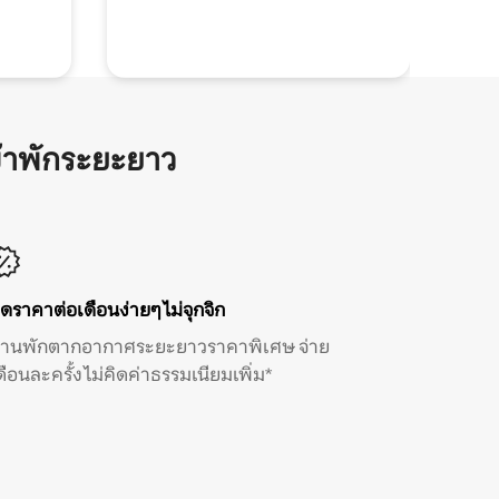
้าพักระยะยาว
ิดราคาต่อเดือนง่ายๆ ไม่จุกจิก
้านพักตากอากาศระยะยาวราคาพิเศษ จ่าย
ดือนละครั้ง ไม่คิดค่าธรรมเนียมเพิ่ม*