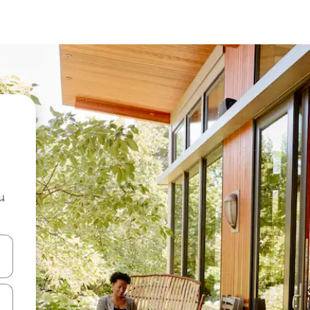
น
ลการค้นหา