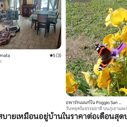
สต์
ซูเปอร์โฮสต์
, 5 รีวิว
umata
คะแนนเฉลี่ย 5 จาก 5, 3 รีวิว
5 (3)
า
อพาร์ทเมนท์ใน Poggio San Gio
vanni
วันหยุดในธรรมชาติ บนภูเขาแล
"อี คาร์ดิ"
บายเหมือนอยู่บ้านในราคาต่อเดือนสุด