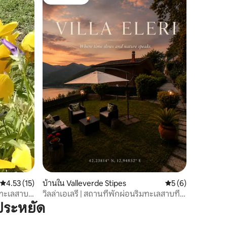
โดนใจเกสต์
คะแนนเฉลี่ย 4.53 จาก 5, 15 รีวิว
4.53 (15)
บ้านใน Valleverde Stipes
คะแนนเฉลี่ย 5 จาก 5
5 (6)
ะทะเลสาบ
วิลล่าเอเลรี | สถานที่พักผ่อนริมทะเลสาบที่
ซ่อนอยู่ใกล้กรุงโรม
ประหยัด