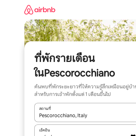
ข้าม
ไป
ยัง
เนื้อหา
ที่พักรายเดือน
ในPescorocchiano
ค้นพบที่พักระยะยาวที่ให้ความรู้สึกเหมือนอยู่บ้า
สำหรับการเข้าพักตั้งแต่ 1 เดือนขึ้นไป
สถานที่
ใช้ลูกศรขึ้นลง หรือใช้การสัมผัสหรือปัด เพื่อสำรวจผ
เช็คอิน