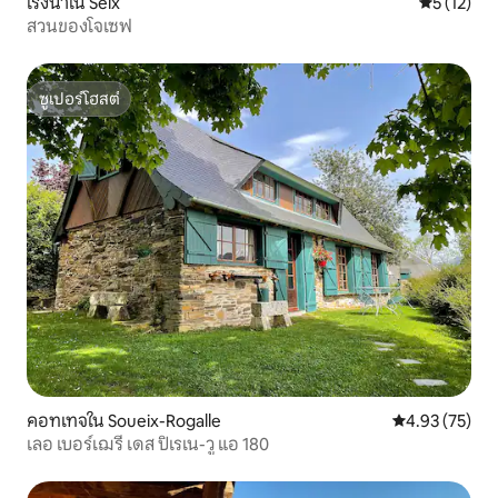
โรงนาใน Seix
คะแนนเฉลี่ย
5 (12)
สวนของโจเซฟ
ซูเปอร์โฮสต์
ซูเปอร์โฮสต์
คอทเทจใน Soueix-Rogalle
คะแนนเฉลี่ย 4.
4.93 (75)
เลอ เบอร์เฌรี เดส ปิเรเน-วู แอ 180