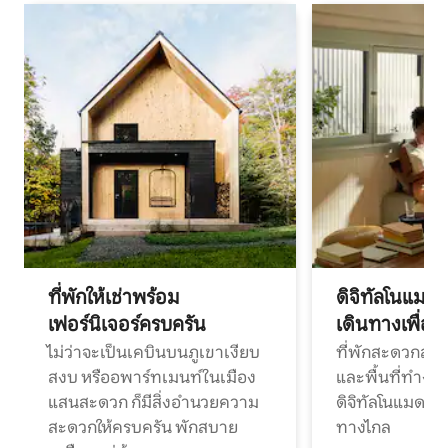
ที่พักให้เช่าพร้อม
ดิจิทัลโนแมด
เฟอร์นิเจอร์ครบครัน
เดินทางเพื่อ
ไม่ว่าจะเป็นเคบินบนภูเขาเงียบ
ที่พักสะดวกสบา
สงบ หรืออพาร์ทเมนท์ในเมือง
และพื้นที่ทำงา
แสนสะดวก ก็มีสิ่งอำนวยความ
ดิจิทัลโนแมดแ
สะดวกให้ครบครัน พักสบาย
ทางไกล