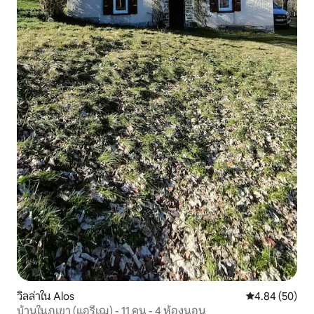
วิลล่าใน Alos
คะแนนเฉลี่ย 4.
4.84 (50)
บ้านในภูเขา (แอรีเฌ) - 11 คน - 4 ห้องนอน