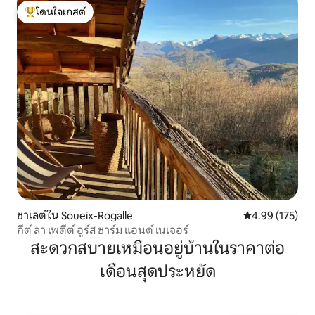
โดนใจเกสต์
โดนใจเกสต์ที่สุด
ชาเลต์ใน Soueix-Rogalle
คะแนนเฉลี่ย 4.9
4.99 (175)
กีต์ ลา เพตีต์ อูร์ส ชาร์ม แอนด์ เนเจอร์
สะดวกสบายเหมือนอยู่บ้านในราคาต่อ
เดือนสุดประหยัด