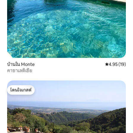
บ้านใน Monte
คะแนนเฉลี่ย 4.
4.95 (19)
คาซาเลติเซีย
โดนใจเกสต์
โดนใจเกสต์