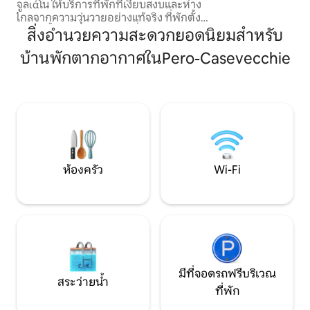
กม. ตั้งอยู่ห่างจาก
จูลιάโน ให้บริการที่พักที่เงียบสงบและห่าง
ค้า ซูเปอร์มาร์เก็ต
ไกลจากความวุ่นวายอย่างแท้จริง ที่พักตั้ง
อรี่ เดลี่...) ท่าเรือบาสตียา: 35 กม. สนามบิน
อยู่บนชั้น 1 ของอาคารหินที่มีเอกลักษณ์
สิ่งอำนวยความสะดวกยอดนิยมสำหรับ
บาสตียา โปเรตตา: 15 กม. คัมโปโล
เฉพาะตัว รองรับได้สูงสุด 4 คน มี 2 ห้อง
12 กม.
บ้านพักตากอากาศในPero-Casevecchie
นอน ห้องนั่งเล่นที่อบอุ่น และห้องครัวที่มี
อุปกรณ์ครบครันสไตล์โมเดิร์น ที่พักนี้ล้อม
รอบด้วยต้นไม้ในสภาพแวดล้อมที่เงียบสงบ
และยังอยู่ใกล้ชายหาด เหมาะสำหรับการ
พักผ่อนสลับกับการสัมผัสธรรมชาติและการ
สำรวจคอร์ซิก้าที่แท้จริงในทุกฤดูกาล
ห้องครัว
Wi-Fi
มีที่จอดรถฟรีบริเวณ
สระว่ายน้ำ
ที่พัก