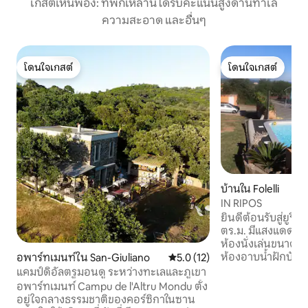
เกสต์เห็นพ้อง: ที่พักเหล่านี้ได้รับคะแนนสูงด้านทำเล
ความสะอาด และอื่นๆ
โดนใจเกสต์
โดนใจเกสต์
โดนใจเกสต์
โดนใจเกสต์
บ้านใน Folelli
IN RIPOS
ยินดีต้อนรับสู่ยูริโปซู: บ้านขนาดใหญ
ตร.ม. มีแสงแดดแล
ห้องนั่งเล่นขนาดใ
ห้องอาบน้ำฝักบัว สระว่ายน้ำส่วนตัวขนาด
อพาร์ทเมนท์ใน San-Giuliano
คะแนนเฉลี่ย 5.0 จาก 5, 12 รีวิว
5.0 (12)
9 x 4 ม. พร้อมห้
แคมป์ดิอัลตรูมอนดู ระหว่างทะเลและภูเขา
ร้อน ระเบียงขนาด 100 ตร.ม. บาร์ เตาอบ
อพาร์ทเมนท์ Campu de l'Altru Mondu ตั้ง
พิซซ่า และบาร์บีคิ
อยู่ใจกลางธรรมชาติของคอร์ซิกาในซาน