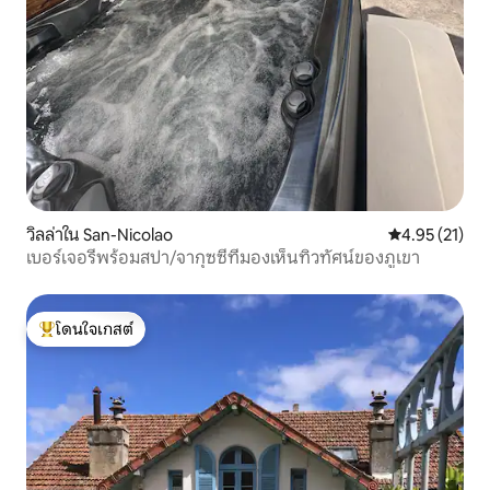
วิลล่าใน San-Nicolao
คะแนนเฉลี่ย 4.
4.95 (21)
เบอร์เจอรีพร้อมสปา/จากุซซี่ที่มองเห็นทิวทัศน์ของภูเขา
โดนใจเกสต์
โดนใจเกสต์ที่สุด