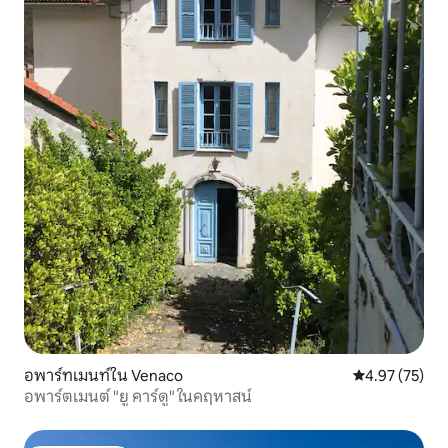
อพาร์ทเมนท์ใน Venaco
คะแนนเฉลี่ย 4.
4.97 (75)
อพาร์ตเมนต์ "ยู คาร์ดู" ในคฤหาสน์