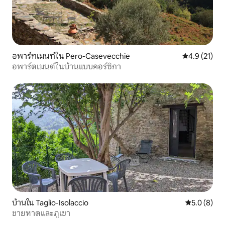
อพาร์ทเมนท์ใน Pero-Casevecchie
คะแนนเฉลี่ย 4
4.9 (21)
อพาร์ตเมนต์ในบ้านแบบคอร์ซิกา
บ้านใน Taglio-Isolaccio
คะแนนเฉลี่ย 
5.0 (8)
ชายหาดและภูเขา