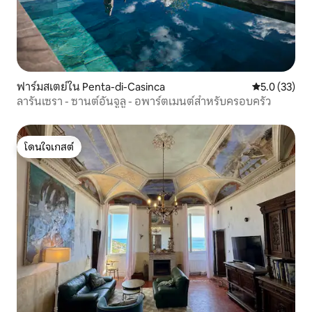
ฟาร์มสเตย์ใน Penta-di-Casinca
คะแนนเฉลี่ย 5
5.0 (33)
ลารันเซรา - ซานต์อันจูลู - อพาร์ตเมนต์สำหรับครอบครัว
โดนใจเกสต์
โดนใจเกสต์