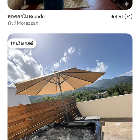
หอคอยใน Brando
คะแนนเฉลี่ย 4.
4.91 (74)
ทัวร์ Morazzani
โดนใจเกสต์
โดนใจเกสต์