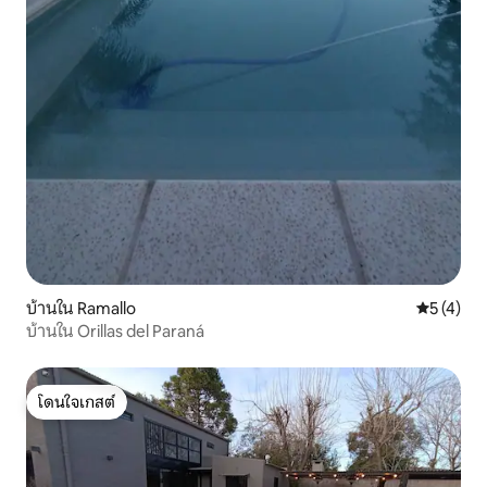
บ้านใน Ramallo
คะแนนเฉลี่
5 (4)
บ้านใน Orillas del Paraná
โดนใจเกสต์
โดนใจเกสต์