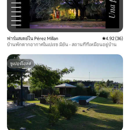
ฟาร์มสเตย์ใน Pérez Millan
คะแนนเฉลี่ย 4.
4.92 (36)
บ้านพักตากอากาศในเปเรซ มิยัน - สถานที่ที่เหมือนอยู่บ้าน
ซูเปอร์โฮสต์
ซูเปอร์โฮสต์