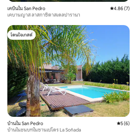
เคบินใน San Pedro
คะแนนเฉลี่ย 4
4.86 (7)
เคบานญาส ลาสกาซิตาสเดลปารานา
โดนใจเกสต์
โดนใจเกสต์
บ้านใน San Pedro
คะแนนเฉลี่
5 (6)
บ้านในชนบทในซานเปโดร La Soñada