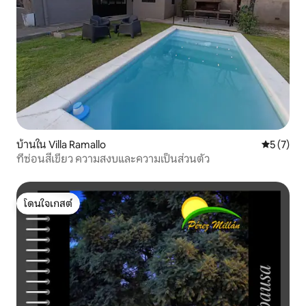
บ้านใน Villa Ramallo
คะแนนเฉลี่
5 (7)
ที่ซ่อนสีเขียว ความสงบและความเป็นส่วนตัว
โดนใจเกสต์
โดนใจเกสต์