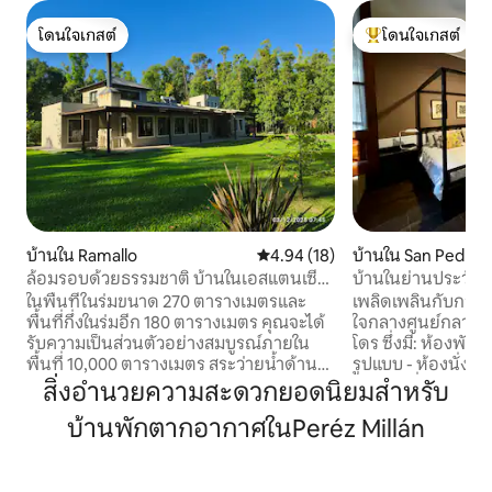
โดนใจเกสต์
โดนใจเกสต์
โดนใจเกสต์
โดนใจเกสต์ที่สุด
บ้านใน Ramallo
คะแนนเฉลี่ย 4.94 จาก 5, 18 รีวิว
4.94 (18)
บ้านใน San Pedro
ล้อมรอบด้วยธรรมชาติ บ้านในเอสแตนเซีย
บ้านในย่านประวัต
อี. เฟเดอรัล
ในพื้นที่ในร่มขนาด 270 ตารางเมตรและ
เพลิดเพลินกับการเข
พื้นที่กึ่งในร่มอีก 180 ตารางเมตร คุณจะได้
ใจกลางศูนย์กลางป
รับความเป็นส่วนตัวอย่างสมบูรณ์ภายใน
โดร ซึ่งมี: ห้องพักสะดวกสบาย - ห้องน้ำเต็ม
พื้นที่ 10,000 ตารางเมตร สระว่ายน้ำด้าน
รูปแบบ - ห้องนั่งเ
หลังบ้านล้อมรอบด้วยพืชพันธุ์เขียวขจี ช่วย
อาหารเพื่อแบ่งปันช
สิ่งอำนวยความสะดวกยอดนิยมสำหรับ
เพิ่มความเป็นส่วนตัวให้กับการเข้าพักของ
พร้อมอุปกรณ์ - ลา
บ้านพักตากอากาศในPeréz Millán
คุณ ห้องนอนสี่ห้องที่สะดวกสบาย และ
สระว่ายน้ำขนาด 3
พื้นที่นั่งเล่นและห้องรับประทานอาหาร
ผ่อน ที่ตั้งดีเยี่ยม: ห่างจากหุบเขา 📍 2 ช่วง
ขนาด 11 x 6 เมตร เชื่อมต่อคุณกับบริเวณ
ตึกพร้อมวิวทิวทัศน
กลางแจ้งผ่านหน้าต่างบานใหญ่ ในฤดูหนาว
โบสถ์ประวัติศาสตร์ 📍 1