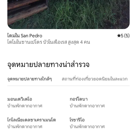
โดมใน San Pedro
คะแนนเฉลี่
5 (5)
โดโมในซานเปโดร บัวโนสไอเรส สูงสุด 4 คน
จุดหมายปลายทางน่าสำรวจ
จุดหมายปลายทางใกล้ๆ
สถานที่ท่องเที่ยวยอดนิยมในละแวก
มอนเตวิเดโอ
กอร์โดบา
บ้านพักตากอากาศ
บ้านพักตากอากาศ
โกโลเนียเดลซาเคราเมนโต
โรซาริโอ
บ้านพักตากอากาศ
บ้านพักตากอากาศ