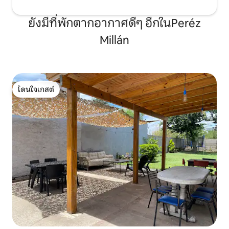
ยังมีที่พักตากอากาศดีๆ อีกในPeréz
Millán
โดนใจเกสต์
โดนใจเกสต์