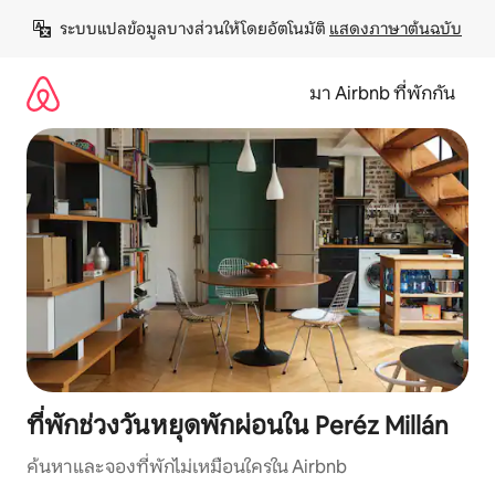
ข้าม
ระบบแปลข้อมูลบางส่วนให้โดยอัตโนมัติ 
แสดงภาษาต้นฉบับ
ไป
ยัง
เนื้อหา
มา Airbnb ที่พักกัน
ที่พักช่วงวันหยุดพักผ่อนใน Peréz Millán
ค้นหาและจองที่พักไม่เหมือนใครใน Airbnb