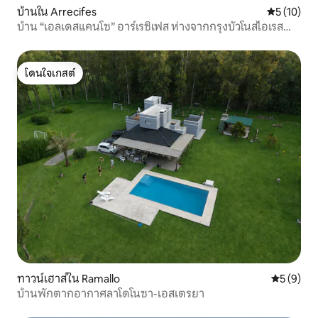
บ้านใน Arrecifes
คะแนนเฉลี่ย
5 (10)
บ้าน “เอลเดสแคนโซ” อาร์เรซิเฟส ห่างจากกรุงบัวโนสไอเรส
180 กม.
โดนใจเกสต์
โดนใจเกสต์
ทาวน์เฮาส์ใน Ramallo
คะแนนเฉลี่
5 (9)
บ้านพักตากอากาศลาโดโนซา-เอสเตรยา