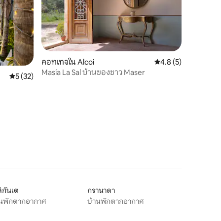
คอทเทจใน Alcoi
คะแนนเฉลี่ย 4.8 จาก 5
4.8 (5)
Masía La Sal บ้านของชาว Maser
คะแนนเฉลี่ย 5 จาก 5, 32 รีวิว
5 (32)
ิกันเต
กรานาดา
านพักตากอากาศ
บ้านพักตากอากาศ