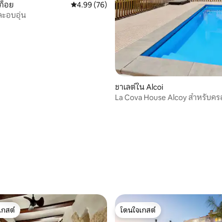
ลก็อย
คะแนนเฉลี่ย 4.99 จาก 5, 76 รีวิว
4.99 (76)
ละอบอุ่น
ชาเลต์ใน Alcoi
La Cova House Alcoy สำหรับคร
97 รีวิว
เกสต์
โดนใจเกสต์
์ที่สุด
โดนใจเกสต์