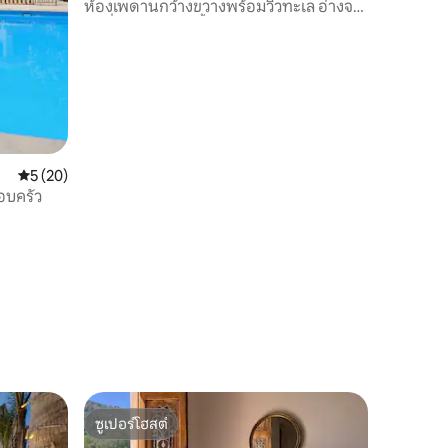
ห้องเพดานกว้างขวางพร้อมวิวทะเล อ่างจา
กุซซี่ และสระว่ายน้ำ
คะแนนเฉลี่ย 5 จาก 5, 20 รีวิว
5 (20)
อบครัว
ซูเปอร์โฮสต์
ซูเปอร์โฮสต์