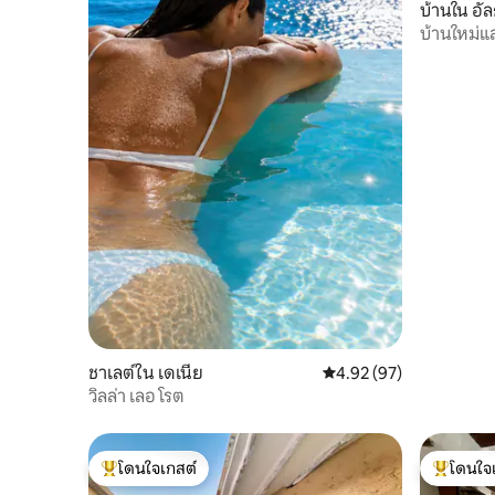
บ้านใน อั
una chimenea decorativa original de la
บ้านใหม่แ
época y dos alacenas modernistas
restauradas como armarios. Además,
dispone de un amplio balcón con vistas,
con una mesita y sillas donde disfrutar de
un café o una copa al atardecer. El
apartamento dispone de aire
acondicionado, calefacción, wifi gratuito,
Smart TV y minibar de pago. Los baños
incluyen secador de pelo y productos de
aseo (gel, champú y body milk), además
de albornoces y zapatillas para tu
confort. El apartamento de dos
dormitorios de Casa Timoteo es la
elección perfecta para quienes valoran la
amplitud, la independencia y los
pequeños detalles que hacen de cada
ชาเลต์ใน เดเนีย
คะแนนเฉลี่ย 4.92 จาก 5, 
4.92 (97)
estancia una experiencia especial.
Alojamiento exclusivo para mayores de
วิลล่า เลอ โรต
14 años (Adults Only).
โดนใจเกสต์
โดนใจ
โดนใจเกสต์ที่สุด
โดนใจเกสต