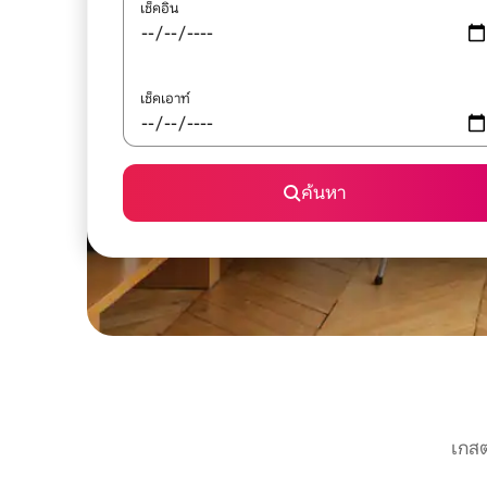
เช็คอิน
เช็คเอาท์
ค้นหา
เกสต