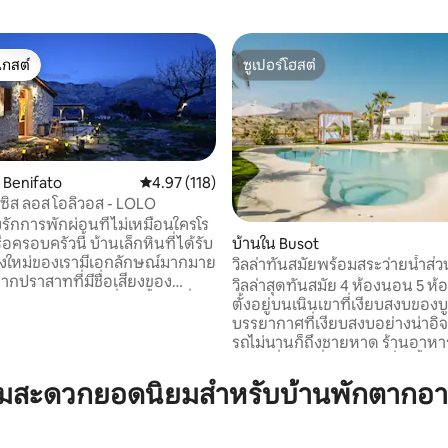
เกสต์
ซูเปอร์โฮสต์
์ที่สุด
ซูเปอร์โฮสต์
น Benifato
คะแนนเฉลี่ย 4.97 จาก 5, 118 รีวิว
4.97 (118)
อซิส ลอส โอลิวอส - LOLO
ักการพักผ่อนที่ไม่เหมือนใครโร
ครอบครัวนี้ บ้านเล็กหินที่ได้รับ
74 รีวิว
บ้านใน Busot
งใหม่ของเรามีเอกลักษณ์มากมาย
วิลล่าทันสมัยพร้อมสระว่ายน้ำส่ว
ดจากปราสาทที่มีชื่อเสียงของ
เทือกเขาบูโซต
วิลล่าสุดทันสมัย 4 ห้องนอน 5 ห้อง
และวิวภูเขาจากที่ดินนั้นน่าทึ่ง
ตั้งอยู่บนเนินเขาที่เงียบสงบของบ
้าถึงง่ายมากติดกับถนน cv -70
บรรยากาศที่เงียบสงบอย่างน่าอิจ
มารถตัดขาดจากธรรมชาติได้
รถไม่นานก็ถึงชายหาด ร้านอาหา
ี่ค้นพบภูมิภาคที่แท้จริงนี้เดินเล่น
สถานที่ท่องเที่ยวในท้องถิ่น ตั้งอยู่ห่างจาก
ยัคที่ทะเลสาบปั่นจักรยานรับ
ชายหาดของเอลกัมเปโยเพียง 12 
ามสะดวกยอดนิยมสำหรับบ้านพักตากอา
ารที่ร้านอาหารท้องถิ่น
ห่างจากอาลิกันเต 30 นาที ที่พักไ
 เรามีเฉลียงไม้ขนาดใหญ่ น้ำ
ออกแบบด้วยสุนทรียศาสตร์ที่ส
บน้ำ ไฟฟ้าพลังงานแสงอาทิตย์
มีระดับสูง มีโอเอซิสสระว่ายน้ำส