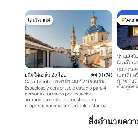
โดนใจเกสต์
โดนใจ
โดนใจเกสต์
โดนใจเกสต
บ้านเล็กใ
โลเวลี โอเ
คุณจะหลงร
แมนติกหรือ
ยูนิตให้เช่าใน อัลก็อย
คะแนนเฉลี่ย 4.91 จาก 5, 
4.91 (74)
การตกแต่
Casa Timoteo อพาร์ทเมนท์ 2 ห้องนอน
ตั้งอยู่ถั
Espacioso y confortable estudio para 4
Guadalest 
personas formado por espacios
มาก การเข
armoniosamente dispuestos para
และคุณสา
proporcionar una confortable estancia.
อย่างเต็มท
Este apartamento en la segunda planta
พายเรือคา
del edificio combina de forma exquisita
สิ่งอำนวยคว
ประทานอาห
materiales y épocas. Ideal para 2 a 4
มากมายฯลฯ
personas, este amplio apartamento
จากถังเก็
boutique de dos dormitorios ofrece una