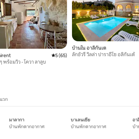
บ้านใน อาลิกันเต
ลักชัวรี่ วิลล่า ปาราอีโซ อลิกันเต้
 18 รีวิว
airent
คะแนนเฉลี่ย 5 จาก 5, 65 รีวิว
5 (65)
ๆ พร้อมวิว - โควา ลาลูบ
ะแวก
มาลากา
บาเลนเซีย
อาล
บ้านพักตากอากาศ
บ้านพักตากอากาศ
บ้