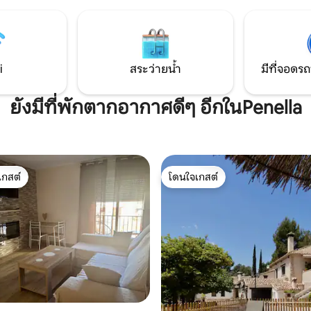
ตอรี่ 5kw และห้องอาบน้ำ 2 ห้อง
ห้องครัวเชฟกลางแจ้งที่มีอุปกรณ
และภูเขาที่สวยงามเป็นฉากหลัง ม
ส่วนตัวสูงสุดและมีเพื่อนบ้านน้อ
i
สระว่ายน้ำ
มีที่จอดรถ
ยังมีที่พักตากอากาศดีๆ อีกในPenella
เกสต์
โดนใจเกสต์
์ที่สุด
โดนใจเกสต์