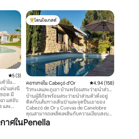
อพาร์ทเม
โดนใจเกสต์
โดนใจ
ริมชายหาด
โดนใจเกสต์ที่สุด
โดนใจเกส
อพาร์ทเม
ตั้งอยู่บน
เมดิเตอร์
ห้อง หาได
และความเป็นส่วนตัว
ทะเล รับ
ธรรมชาติ 
ยามพระอาทิตย์ตกด
คะแนนเฉลี่ย 5 จาก 5, 3 รีวิว
5 (3)
ปรับปรุง
นตัวใน
คอทเทจใน Cabeçó d'Or
คะแนนเฉลี่ย 4.94 จาก 5, 
4.94 (158)
อย่างพิถีพ
น้ำแห่งนี้
สระว่ายน
วิวทะเลและภูเขา บ้านพร้อมสระว่ายน้ำส่วน
ูซอต มี
ตัว
บ้านผู้ลี้ภัยพร้อมสระว่ายน้ำส่วนตัวตั้งอยู่
ฉา แต่ขับ
ติดกับเส้นทางเดินป่าและจุดปีนเขาของ
ร และ
Cabezó de Or y Cuevas de Canelobre
คุณสามารถเพลิดเพลินกับความเงียบสงบ
นาที และ
ธรรมชาติเต็มรูปแบบและวิวพาโนรามาของ
กาศในPenella
ด้รับการ
ทะเลและภูเขาไปพร้อมๆกัน เหมาะสำหรับ
ะอาดตาและ
การเล่นกีฬาหรือพักผ่อนในวันหยุดสุด
ไตล์เขตร้อน
สัปดาห์ สถานที่ที่เหมาะสำหรับการทำ