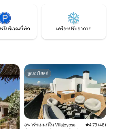
์ครบครัน
บาร์บีคิวในสภาพแวดล้อมส่วนตัว ห่างจาก
ีความเป็น
ชายหาด Campello และ San Juan Alicante
ย
เพียง 12 -15 กม. บ้านพักแห่งนี้ตั้งอยู่ภายใน
ที่ดินของที่พักของเรา
ฟรีบริเวณที่พัก
เครื่องปรับอากาศ
ซูเปอร์โฮสต์
ซูเปอร์โฮสต์
อพาร์ทเมนท์ใน Villajoyosa
คะแนนเฉลี่ย 4.79 จาก 5,
4.79 (48)