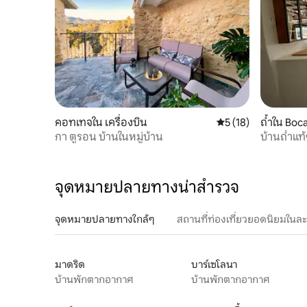
คอทเทจใน เครื่องบิน
คะแนนเฉลี่ย 5 จาก 5,
5 (18)
ถ้ำใน Boc
กา ตูรอน บ้านในหมู่บ้าน
บ้านถ้ำแท้
จุดหมายปลายทางน่าสำรวจ
จุดหมายปลายทางใกล้ๆ
สถานที่ท่องเที่ยวยอดนิยมในล
มาดริด
บาร์เซโลนา
บ้านพักตากอากาศ
บ้านพักตากอากาศ