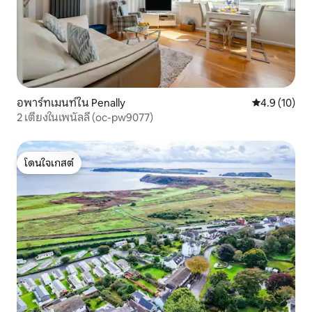
อพาร์ทเมนท์ใน Penally
คะแนนเฉลี่ย 4
4.9 (10)
2 เตียงในเพนัลลี (oc-pw9077)
โดนใจเกสต์
โดนใจเกสต์