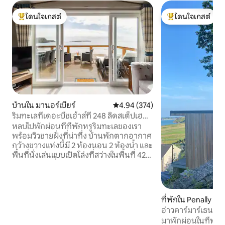
โดนใจเกสต์
โดนใจเกสต์
โดนใจเกสต์ที่สุด
โดนใจเกสต์ที่สุด
บ้านใน มานอร์เบียร์
คะแนนเฉลี่ย 4.94 จาก 5, 374 รีวิว
4.94 (374)
ริมทะเลที่เดอะบีชเฮ้าส์ที่ 248 ลิดสเต็ปเฮ
เวน
หลบไปพักผ่อนที่ที่พักหรูริมทะเลของเรา
พร้อมวิวชายฝั่งที่น่าทึ่ง บ้านพักตากอากาศ
กว้างขวางแห่งนี้มี 2 ห้องนอน 2 ห้องน้ำ และ
พื้นที่นั่งเล่นแบบเปิดโล่งที่สว่างในพื้นที่ 42
ฟุต x 14 ฟุตที่น่าประทับใจ ก้าวผ่านประตู
ลานบ้านไปยังพื้นที่ลานส่วนตัวขนาดใหญ่
ของคุณที่มองเห็นวิวทะเล — เป็นจุดที่
สมบูรณ์แบบสำหรับการดื่มกาแฟยามเช้า
ที่พักใน Penally
หรือดื่มเครื่องดื่มยามพระอาทิตย์ตก เดิน
อ่าวคาร์มาร์เธนแ
เพียง 2 นาทีถึงชายหาด มีระบบทำความ
มาพักผ่อนในที่พักแ
ร้อนส่วนกลางและ Wi-Fi Starlink ความเร็ว