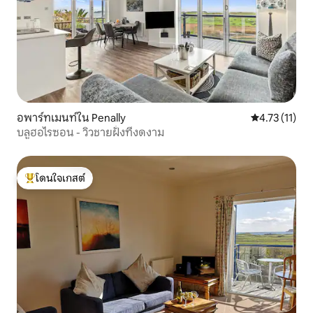
อพาร์ทเมนท์ใน Penally
คะแนนเฉลี่ย 4.
4.73 (11)
บลูฮอไรซอน - วิวชายฝั่งที่งดงาม
โดนใจเกสต์
โดนใจเกสต์ที่สุด