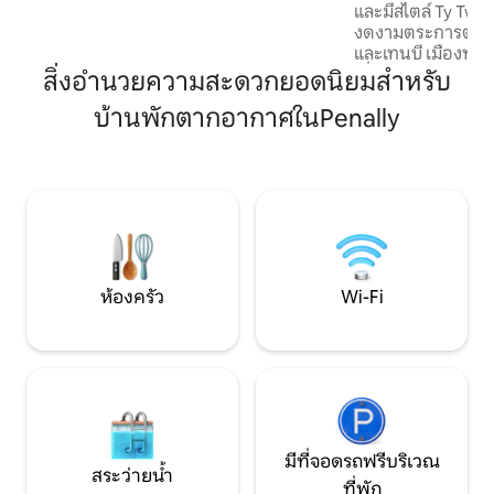
และมีสไตล์ Ty Twt ตั
สูงที่ติดตั้งใหม่ เพื่อความสะดวกสบายและ
งดงามตระการตา ต
การเชื่อมต่อตลอดทั้งปี
และเทนบี เมืองท่าที่มีชื่อ
เลื่อนขนาดใหญ่เปิ
สิ่งอำนวยความสะดวกยอดนิยมสำหรับ
วิวพาโนรามาของอ่าวคาร
บ้านพักตากอากาศในPenally
เปิดโล่งมีห้องฝัก
เตียงขนาดคิงไซส์ห้
ครันพร้อมเตาประ
เย็นเครื่องล้างจานเ
และเครื่องปิ้งขนมปั
อาหารและโซฟาที่
เพลิดเพลินไปกับวิว 
ห้องครัว
Wi-Fi
มีที่จอดรถฟรีบริเวณ
สระว่ายน้ำ
ที่พัก