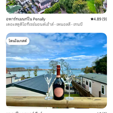
อพาร์ทเมนท์ใน Penally
คะแนนเฉลี่ย 4
4.89 (9)
เดอะสตูดิโอที่เรย์มอนด์เฮ้าส์ - เพนอลลี - เทนบี
โดนใจเกสต์
โดนใจเกสต์