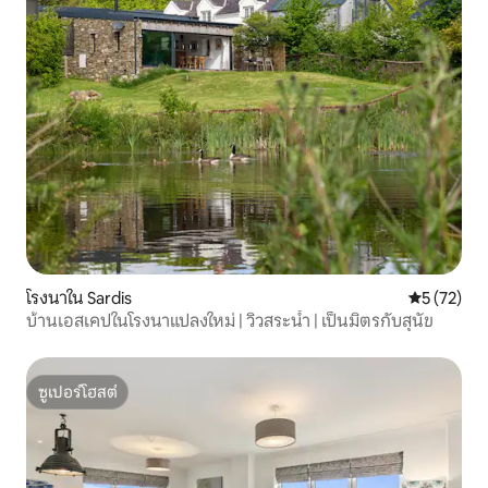
โรงนาใน Sardis
คะแนนเฉลี่ย
5 (72)
บ้านเอสเคปในโรงนาแปลงใหม่ | วิวสระน้ำ | เป็นมิตรกับสุนัข
ซูเปอร์โฮสต์
ซูเปอร์โฮสต์