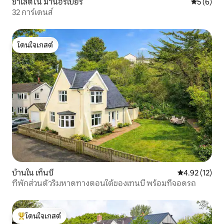
ชาเลต์ใน มานอร์เบียร์
คะแนนเฉลี่
5 (6)
32 การ์เดนส์
โดนใจเกสต์
โดนใจเกสต์
บ้านใน เท็นบี
คะแนนเฉลี่ย 4.
4.92 (12)
ที่พักส่วนตัวริมหาดทางตอนใต้ของเทนบี พร้อมที่จอดรถ
โดนใจเกสต์
โดนใจเกสต์ที่สุด