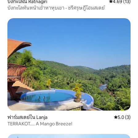
บังกะโลใน Ratnagiri
คะแนนเฉลี่ย 4.
4.69 (13)
บังกะโลหันหน้าเข้าหาหุบเขา - ชรีศรุษฎีโฮมสเตย์
ฟาร์มสเตย์ใน Lanja
คะแนนเฉลี่ย 
5.0 (3)
TERRAKOT.... A Mango Breeze!