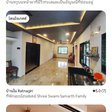
บ้านหรูบนหน้าผาที่มีวิวทะเลและเป็นอัญมณีที่ซ่อนอยู่
โดนใจเกสต์
โดนใจเกสต์
บ้านใน Ratnagiri
คะแนนเฉลี่ย 
5.0 (7)
ที่พักแบบโฮมสเตย์ Shree Swami Samarth Family