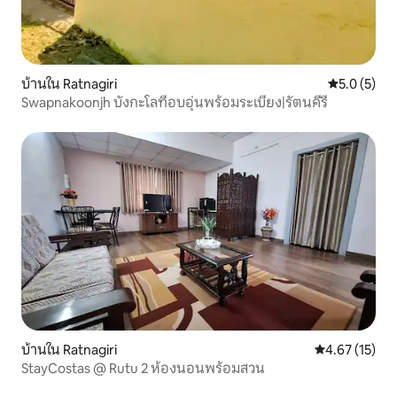
บ้านใน Ratnagiri
คะแนนเฉลี่ย 
5.0 (5)
Swapnakoonjh บังกะโลที่อบอุ่นพร้อมระเบียง|รัตนคีรี
บ้านใน Ratnagiri
คะแนนเฉลี่ย 4.
4.67 (15)
StayCostas @ Rutu 2 ห้องนอนพร้อมสวน