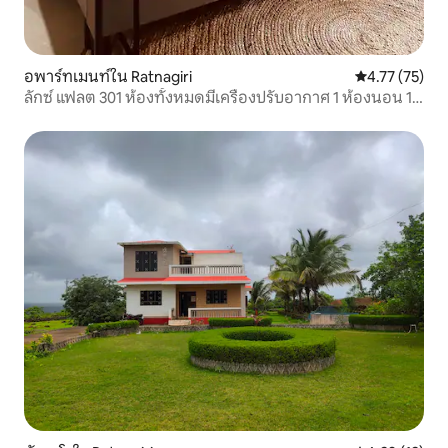
อพาร์ทเมนท์ใน Ratnagiri
คะแนนเฉลี่ย 4.
4.77 (75)
ลักซ์ แฟลต 301 ห้องทั้งหมดมีเครื่องปรับอากาศ 1 ห้องนอน 1
ห้องครัว รัตนคีรี