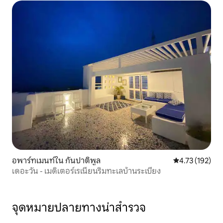
อพาร์ทเมนท์ใน กันปาติพูล
คะแนนเฉลี่ย 4.7
4.73 (192)
เดอะวัน - เมดิเตอร์เรเนียนริมทะเลบ้านระเบียง
จุดหมายปลายทางน่าสำรวจ