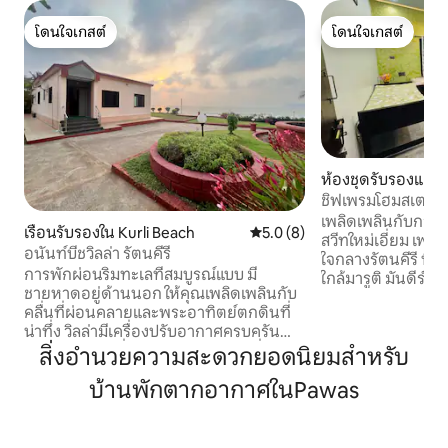
โดนใจเกสต์
โดนใจเกสต์
โดนใจเกสต์
โดนใจเกสต์
ห้องชุดรับรองแขกใ
ชิฟเพรมโฮมสเตย์ |
เพลิดเพลินกับการเข
เรือนรับรองใน Kurli Beach
คะแนนเฉลี่ย 5.0 จาก 5, 8 รีวิว
5.0 (8)
สวีทใหม่เอี่ยม เฟอร
อนันท์บีชวิลล่า รัตนคีรี
ใจกลางรัตนคีรี ที่พั
การพักผ่อนริมทะเลที่สมบูรณ์แบบ มี
ใกล้มารูติ มันดีร์ เ
ชายหาดอยู่ด้านนอก ให้คุณเพลิดเพลินกับ
สำคัญ ได้แก่ กันปา
คลื่นที่ผ่อนคลายและพระอาทิตย์ตกดินที่
และชายหาดท้องถิ่น
น่าทึ่ง วิลล่ามีเครื่องปรับอากาศครบครัน
ไซส์ เตียงเดี่ยว 4 
และมีห้องครัวที่มีอุปกรณ์ครบครันเพื่อ
สิ่งอำนวยความสะดวกยอดนิยมสำหรับ
เครื่อง Wi-Fi ทีวี ตู
ความสะดวกสบายของคุณ พักผ่อนบน
รับประทานอาหาร แล
บ้านพักตากอากาศในPawas
สนามหญ้ากว้างขวาง เหมาะสำหรับการ
ระยะห่างของห้อง ⬇️ 
พบปะสังสรรค์และยามเย็นที่เงียบสงบ
ติ มันดีร์ – 5 นาที 
เพลิดเพลินกับอาหารโฮมเมดแสนอร่อยที่
นาที • อาเร-แวร์ – 2
ป้าของเราเตรียมไว้ในราคาที่เหมาะสม ใน