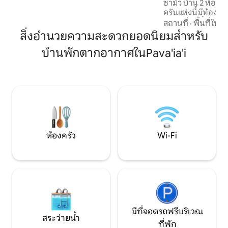
ซามัว บ้าน 2 ห้องน
ตาเป็นประสบการณ์ที่น่าจดจำ และผู้เข้าพัก
ครันแห่งนี้มีห้องส
หลายคนบอกว่ามันกลายเป็นไฮไลท์ของการ
พร้อมห้องน้ำส่วนตัว
สถานที่
·
พื้นที่ในร่
เดินทางทั้งหมดของพวกเขา
ไซส์และเตียงเสริม 
สิ่งอำนวยความสะดวกยอดนิยมสำหรับ
แบบ Wi-Fi และห้องค
บ้านพักตากอากาศในPava'ia'i
เพลิดเพลินกับวิวท
ชายหาดได้โดยตรงเพ
ทำเลใจกลางเมืองที่เ
เกาะได้ง่าย เหมาะส
นักเดินทางเพื่อธุ
เกาะ 🌴🌊☀️
ห้องครัว
Wi-Fi
มีที่จอดรถฟรีบริเวณ
สระว่ายน้ำ
ที่พัก