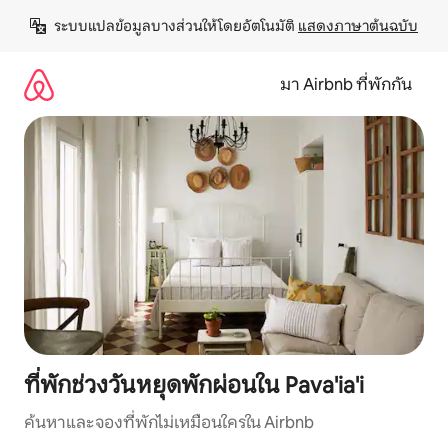
ข้าม
ระบบแปลข้อมูลบางส่วนให้โดยอัตโนมัติ 
แสดงภาษาต้นฉบับ
ไป
ยัง
เนื้อหา
มา Airbnb ที่พักกัน
ที่พักช่วงวันหยุดพักผ่อนใน Pava'ia'i
ค้นหาและจองที่พักไม่เหมือนใครใน Airbnb