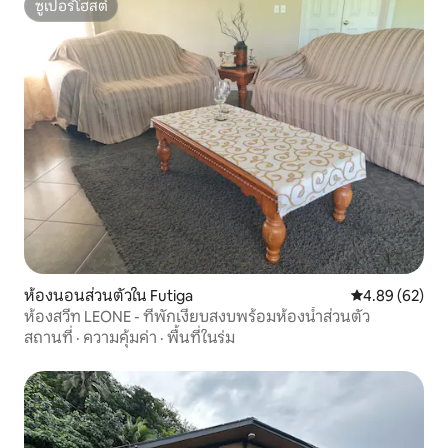
ซูเปอร์โฮสต์
ซูเปอร์โฮสต์
ห้องนอนส่วนตัวใน Futiga
คะแนนเฉลี่ย 4.
4.89 (62)
ห้องสวีท LEONE - ที่พักเงียบสงบพร้อมห้องน้ำส่วนตัว
สถานที่
·
ความคุ้มค่า
·
พื้นที่ในร่ม