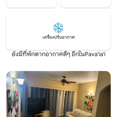
เครื่องปรับอากาศ
ยังมีที่พักตากอากาศดีๆ อีกในPava'ia'i