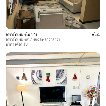
อพาร์ทเมนท์ใน 'Ili'ili
ที่พักใหม่
ใหม่
อพาร์ทเมนท์สนามกอล์ฟลาวาลาวา
บริการต้อนรับ