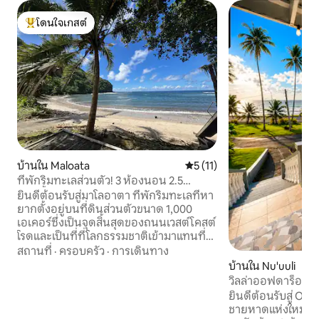
โดนใจเกสต์
โดนใจเกสต์ที่สุด
บ้านใน Maloata
คะแนนเฉลี่ย 5 จาก 5, 11 รีวิว
5 (11)
ที่พักริมทะเลส่วนตัว! 3 ห้องนอน 2.5
ห้องน้ำ
ยินดีต้อนรับสู่มาโลอาตา ที่พักริมทะเลที่หา
ยากตั้งอยู่บนที่ดินส่วนตัวขนาด 1,000
เอเคอร์ซึ่งเป็นจุดสิ้นสุดของถนนเวสต์โคสต์
โรดและเป็นที่ที่โลกธรรมชาติเข้ามาแทนที่
เพลิดเพลินกับวิวทะเลแบบพาโนรามา
สถานที่
·
ครอบครัว
·
การเดินทาง
ลำธารน้ำจืด และชายหาดส่วนตัวของคุณ
บ้านใน Nu'uuli
เอง สำรวจป้อมปืนจากสงครามโลกครั้งที่ 2
วิลล่าออฟดาร็อค |
เดินเล่นผ่านหุบเขาที่เขียวชอุ่ม และสัมผัส
ยินดีต้อนรับสู่ OffD
ส่วนหนึ่งของอเมริกันซามัวที่นักท่องเที่ยว
ชายหาดแห่งใหม่ในน
ส่วนใหญ่แทบไม่เคยเห็น การเข้าพักในมะโล