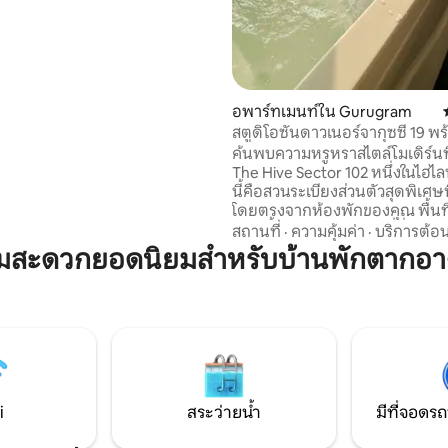
ุกมุมได้รับการออกแบบมาอย่าง
เพื่อความสะดวกสบาย การพักผ่อน
าที่น่าจดจำ สัมผัสสถานที่พัก
สไตล์ซึ่งคุณจะไม่อยากออกจาก
อพาร์ทเมนท์ใน Gurugram
สตูดิโอซันดาวเนอร์จากุซซี่ 19 พ
สวนส่วนตัว
ค้นพบความหรูหราสไตล์โมเดิร์นที
The Hive Sector 102 หนึ่งในไฮไล
นี้คือสวนระเบียงส่วนตัวสุดพิเศษที่
โดยตรงจากห้องพักของคุณ พื้นที่โ
สร้างขึ้นสำหรับผู้เข้าพักที่ชื่นช
สถานที่
·
ความคุ้มค่า
·
บริการต้อน
บริสุทธิ์ สตูดิโอใหม่เอี่ยมนี้มีการต
ามสะดวกยอดนิยมสำหรับบ้านพักตากอา
หรูหราและความสะดวกสบายระดั
มีความสะดวกสบาย ความเป็นส่วน
การเข้าพักที่มีสไตล์ เหมาะสำหรับค
เดินทาง และนักธุรกิจ จองที่พักก
สัมผัสประสบการณ์การผสมผสานท
ของสไตล์และความเงียบสงบใจก
กาเอ็กซ์เพรสเวย์
i
สระว่ายน้ำ
มีที่จอดรถ