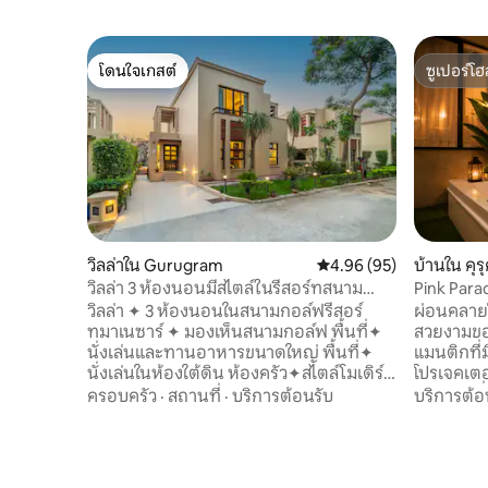
โดนใจเกสต์
ซูเปอร์โฮ
โดนใจเกสต์
ซูเปอร์โฮ
วิลล่าใน Gurugram
คะแนนเฉลี่ย 4.96 จาก 5, 
4.96 (95)
บ้านใน คุร
วิลล่า 3 ห้องนอนมีสไตล์ในรีสอร์ทสนาม
Pink Parad
กอล์ฟ มาเนซาร์
เธียเตอร์
วิลล่า ✦ 3 ห้องนอนในสนามกอล์ฟรีสอร์
ผ่อนคลายใ
ทมาเนซาร์ ✦ มองเห็นสนามกอล์ฟ พื้นที่✦
สวยงามของเ
นั่งเล่นและทานอาหารขนาดใหญ่ พื้นที่✦
แมนติกที่
นั่งเล่นในห้องใต้ดิน ห้องครัว✦สไตล์โมเดิร์
โปรเจคเตอ
นพร้อมอุปกรณ์ทุกอย่าง ✦ สมาร์ททีวี, Wi-
ห้องครัวที่
ครอบครัว
·
สถานที่
·
บริการต้อนรับ
บริการต้อ
Fi, เครื่องปรับอากาศแบบแยกส่วน, เครื่อง
อบอุ่น Wi-
ทำความร้อนในห้องพักในทุกห้อง ✦
ปรับอากา
ผ้าปูที่นอน ผ้าเช็ดตัว และเครื่องใช้ในห้องน้ำ
ทั่วทั้งห้อ
ที่สะอาดทุกครั้งที่เช็กอิน ✦ ผู้ดูแลพร้อมให้
งานวันเกิ