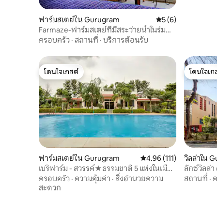
ฟาร์มสเตย์ใน Gurugram
คะแนนเฉลี่ย 5 จาก 5
5 (6)
Farmaze-ฟาร์มสเตย์ที่มีสระว่ายน้ำในร่ม
และสวนเขียวชอุ่ม
ครอบครัว
·
สถานที่
·
บริการต้อนรับ
โดนใจเกสต์
โดนใจเกส
โดนใจเกสต์
โดนใจเกส
ฟาร์มสเตย์ใน Gurugram
คะแนนเฉลี่ย 4.96 จาก 5, 
4.96 (111)
วิลล่าใน 
เบริฟาร์ม - สวรรค์★ธรรมชาติ 5 แห่งในเมือง
ลักซ์วิลล่
มานีซาร์ กุรูกราม
ครอบครัว
·
ความคุ้มค่า
·
สิ่งอำนวยความ
สถานที่
·
ค
สะดวก