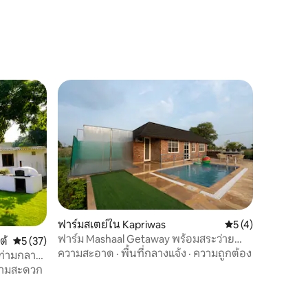
ฟาร์มสเตย์ใน Kapriwas
คะแนนเฉลี่ย 5 จาก 5
5 (4)
ฟาร์ม Mashaal Getaway พร้อมสระว่ายน้ำ
ต้
คะแนนเฉลี่ย 5 จาก 5, 37 รีวิว
5 (37)
ส่วนตัวและห้องชมภาพยนตร์
ความสะอาด
·
พื้นที่กลางแจ้ง
·
ความถูกต้อง
อนท่ามกลาง
วามสะดวก