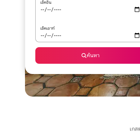
เช็คอิน
เช็คเอาท์
ค้นหา
เกสต