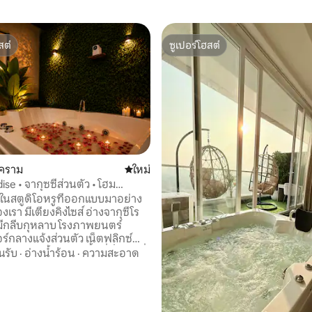
สต์
ซูเปอร์โฮสต์
สต์
ซูเปอร์โฮสต์
95 รีวิว
ุคราม
ที่พักใหม่
ใหม่
ise • จากุซซี่ส่วนตัว • โฮม
นสตูดิโอหรูที่ออกแบบมาอย่าง
รา มีเตียงคิงไซส์ อ่างจากุซีโร
มีกลีบกุหลาบ โรงภาพยนตร์
ร์กลางแจ้งส่วนตัว เน็ตฟลิกซ์
มีอุปกรณ์ครบครัน พื้นที่นั่งเล่นที่
นรับ
·
อ่างน้ำร้อน
·
ความสะอาด
Fi ความเร็วสูง พื้นที่ทำงาน เครื่อง
ศ และการตกแต่งระดับพรีเมียม
ง เหมาะสำหรับคู่รัก สเตย์เคชั่น
ด และการพักผ่อนช่วงวันหยุดสุด