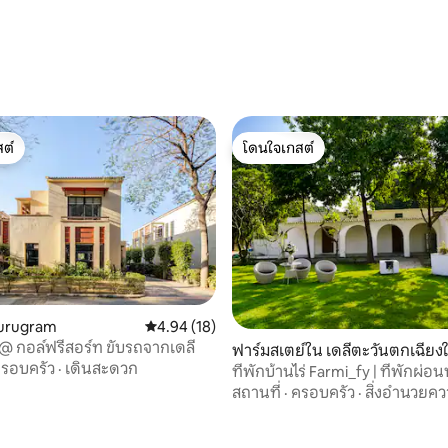
, 6 รีวิว
ต์
โดนใจเกสต์
ต์
โดนใจเกสต์
111 รีวิว
Gurugram
คะแนนเฉลี่ย 4.94 จาก 5, 18 รีวิว
4.94 (18)
า @ กอล์ฟรีสอร์ท ขับรถจากเดลี
ฟาร์มสเตย์ใน เดลีตะวันตกเฉียงใ
รอบครัว
·
เดินสะดวก
ที่พักบ้านไร่ Farmi_fy | ที่พักผ่
ธรรมชาติแสนสงบ
สถานที่
·
ครอบครัว
·
สิ่งอำนวยค