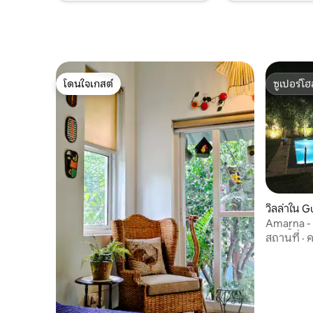
โดนใจเกสต์
ซูเปอร์โฮ
โดนใจเกสต์
ซูเปอร์โฮ
วิลล่าใน 
Amarna - 
ว่ายน้ำส่ว
สถานที่
·
ค