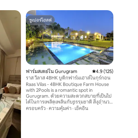
ฟาร์มสเต
ซูเปอร์โฮสต์
โดนใจเก
ฟาร์มคริช
ซูเปอร์โฮสต์
โดนใจเก
ชนบท @เ
ฟาร์มกฤษ
แม่ของฉั
ฟาร์มกฤษ
พักผ่อนแล
พื้นที่ส
สถานที่
·
ปลาพืชแล
สถานที่ศั
ผ่อนคลายท
ฟาร์มสเตย์ใน Gurugram
คะแนนเฉลี่ย 4.9 จาก 5, 
4.9 (125)
ด้วยทุ่งห
ราส วิลาส 4BHK บูติกฟาร์มเฮาส์ในกุร์กอน
ด้าน บรร
Raas Vilas - 4BHK Boutique Farm House
บนเส้นทา
with 2Pools is a romantic spot in
เมืองทำให
Gurugram. ด้วยความสะดวกสบายที่เป็นไป
ต้องการ
ได้ในการเพลิดเพลินกับธรรมชาติ สิ่งอำนวย
ความสะดวกที่มีให้เป็นพื้นที่จัดปาร์ตี้ที่น่า
ครอบครัว
·
ความคุ้มค่า
·
เช็คอิน
ตื่นตาตื่นใจกับเพื่อนๆและคนที่คุณรัก
สามารถเพลิดเพลินกับห้องครัวที่มีอุปกรณ์
ครบครันระเบียงและเกมทั้งหมดเช่นคริก
เก็ตแบดมินตันฟุตบอลฯลฯตั้งอยู่ในสนาม
หญ้าสีเขียวชอุ่ม 2 เอเคอร์ เรามีพนักงานใน