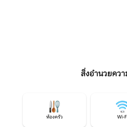
บริการในเวลาจำกัดในแต่ละวัน ✦ ร้านอาหา
สัปดาห์ ท
รสปาและคลับเฮ้าส์ในโรงแรม การรักษา
พิถีพิถัน
ความปลอดภัย✦สูงสุด (24x7) โดยรีสอร์ท
และช่วงเวล
สั่งได้จาก✦ Zomato, Swiggy ไม่มี✦สระว่าย
ผ่อนที่มี
น้ำ ✦ บาร์บีคิวโดยมีค่าใช้จ่ายเพิ่มเติม
ที่พัก
สิ่งอำนวยคว
ห้องครัว
Wi-F