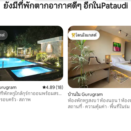
ยังมีที่พักตากอากาศดีๆ อีกในPataudi
สต์
โดนใจเกสต์
สต์
โดนใจเกสต์ที่สุด
Gurugram
คะแนนเฉลี่ย 4.89 จาก 5, 18 รีวิว
4.89 (18)
ที่พักหรูใกล้กุร์กาออนพร้อมสระ
บ้านใน Gurugram
นตัว
รอบครัว
·
สภาพ
ห้องพักหรูสงบ 1 ห้องนอน 1 ห้องน
อ่างอาบน้ำ โต๊ะทำงาน สวนสาธา
สถานที่
·
ความคุ้มค่า
·
พื้นที่ในร่ม