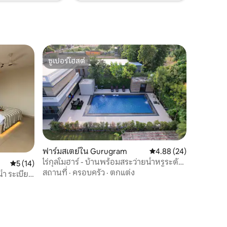
ซูเปอร์โฮสต์
ซูเปอร์โฮสต์
ฟาร์มสเตย์ใน Gurugram
คะแนนเฉลี่ย 4.88 จาก 5,
4.88 (24)
ไร่กุลโมฮาร์ - บ้านพร้อมสระว่ายน้ำหรูระดับ
คะแนนเฉลี่ย 5 จาก 5, 14 รีวิว
5 (14)
ชนะรางวัล 8BHK ในกุร์กาออน
สถานที่
·
ครอบครัว
·
ตกแต่ง
้ำ ระเบียง
รณะ fcg