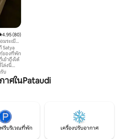
บ้านคอยดูแลทุกความต้องการของคุณ
นอกจากนี้เรายังมีอาหารกองไฟฯลฯโดยมี
ค่าใช้จ่ายเพิ่มเติม
คะแนนเฉลี่ย 4.95 จาก 5, 80 รีวิว
4.95 (80)
ร้อมระเบียง
่ Satya
ท์ของที่พัก
เข้าถึงได้
ล่งนี้
อบอากาศ
รับ
กแต่งที่
กาศในPataudi
บพรีเมียม
ตัว และ
ู่รัก นัก
ับเราและ
ี่ลงตัว
ลางดวาร
ฟรีบริเวณที่พัก
เครื่องปรับอากาศ