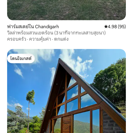
ฟาร์มสเตย์ใน Chandigarh
คะแนนเฉลี่ย 4.
4.98 (95)
วิลล่าพร้อมสวนเขตร้อน (3 นาทีจากทะเลสาบสุขนา)
ครอบครัว
·
ความคุ้มค่า
·
ตกแต่ง
โดนใจเกสต์
โดนใจเกสต์