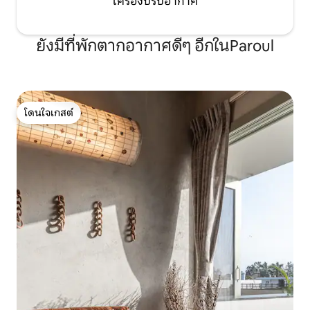
เครื่องปรับอากาศ
ยังมีที่พักตากอากาศดีๆ อีกในParoul
โดนใจเกสต์
โดนใจเกสต์