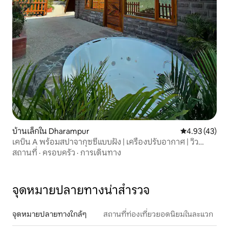
บ้านเล็กใน Dharampur
คะแนนเฉลี่ย 4.
4.93 (43)
เคบิน A พร้อมสปาจากุซซี่แบบฝัง | เครื่องปรับอากาศ | วิว
หุบเขา
สถานที่
·
ครอบครัว
·
การเดินทาง
จุดหมายปลายทางน่าสำรวจ
จุดหมายปลายทางใกล้ๆ
สถานที่ท่องเที่ยวยอดนิยมในละแวก