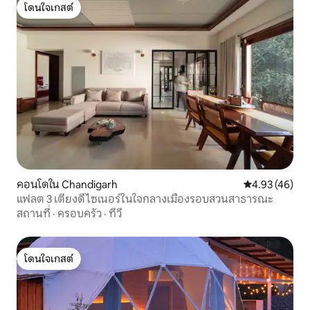
โดนใจเกสต์
โดนใจเกสต์
คอนโดใน Chandigarh
คะแนนเฉลี่ย 4.
4.93 (46)
แฟลต 3 เตียงดีไซเนอร์ในใจกลางเมืองรอบสวนสาธารณะ
สถานที่
·
ครอบครัว
·
ทีวี
โดนใจเกสต์
โดนใจเกสต์