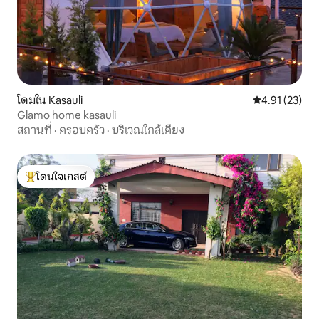
โดมใน Kasauli
คะแนนเฉลี่ย 4.
4.91 (23)
Glamo home kasauli
สถานที่
·
ครอบครัว
·
บริเวณใกล้เคียง
โดนใจเกสต์
โดนใจเกสต์ที่สุด