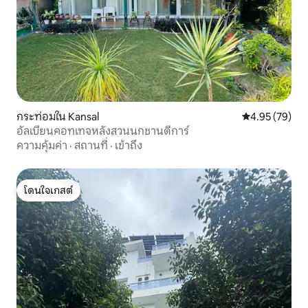
กระท่อมใน Kansal
คะแนนเฉลี่ย 4.
4.95 (79)
อัลเบียนคอทเทจหลังสวนนกชานดีการ์
ความคุ้มค่า
·
สถานที่
·
เข้าถึง
โดนใจเกสต์
โดนใจเกสต์