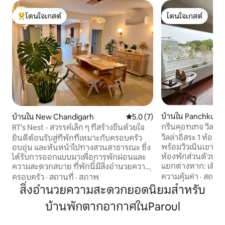
โดนใจเกสต์
โดนใจเกสต์
โดนใจเกสต์ที่สุด
โดนใจเกสต์
บ้านใน Panchkula
บ้านใน New Chandigarh
คะแนนเฉลี่ย 5.0 จาก 5, 7 รีวิว
5.0 (7)
กรีนคอทเทจ วิลล่าส
RT's Nest - สวรรค์เล็ก ๆ ที่สร้างขึ้นด้วยใจ
ห้องน้ำ - ดิโอเรียนท
วิลล่าอิสระ 1 ห้อง
ยินดีต้อนรับสู่ที่พักที่เหมาะกับครอบครัว
พร้อมวิวเนินเขา ใน
อบอุ่น และหันหน้าไปทางสวนสาธารณะ ซึ่ง
ห้องพักส่วนตัวบนชั้
ได้รับการออกแบบมาเพื่อการพักผ่อนและ
แยกต่างหาก: เตียงคว
ความสะดวกสบาย ที่พักนี้มีสิ่งอำนวยความ
อุปกรณ์ครบครัน ห้
สะดวกที่ทันสมัยพร้อมการตกแต่งภายในที่
ความคุ้มค่า
·
สถานที
ครอบครัว
·
สถานที่
·
สภาพ
ที่เขียวชอุ่ม มีสไตล์ กว้างขวาง สิ่งอำนวย
ผ่อนคลายและเป็นธรรมชาติ ผสมผสานไม้สี
สิ่งอำนวยความสะดวกยอดนิยมสำหรับ
ความสะดวกทันสมัย
อ่อนและเนื้อสัมผัสธรรมชาติเพื่อการเข้าพัก
บ้านพักตากอากาศในParoul
Airtel เครื่องปรับ
ที่ผ่อนคลาย เพลิดเพลินกับสวนหลังบ้าน
แบบอินเวอร์เตอร์ ที่จ
ส่วนตัวที่สวยงามพร้อมระเบียงและชิงช้า
ในใจกลางเมือง แต่ห
เหมาะสำหรับช่วงเช้าที่ผ่อนคลายและช่วง