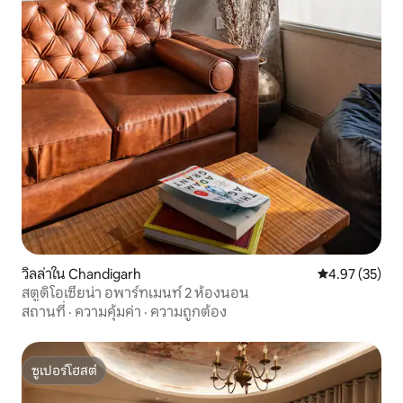
วิลล่าใน Chandigarh
คะแนนเฉลี่ย 4.
4.97 (35)
สตูดิโอเซียน่า อพาร์ทเมนท์ 2 ห้องนอน
สถานที่
·
ความคุ้มค่า
·
ความถูกต้อง
ซูเปอร์โฮสต์
ซูเปอร์โฮสต์