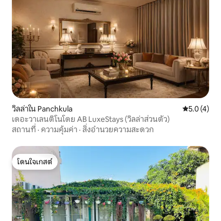
วิลล่าใน Panchkula
คะแนนเฉลี่ย 
5.0 (4)
เดอะวาเลนติโนโดย AB LuxeStays (วิลล่าส่วนตัว)
สถานที่
·
ความคุ้มค่า
·
สิ่งอำนวยความสะดวก
โดนใจเกสต์
โดนใจเกสต์